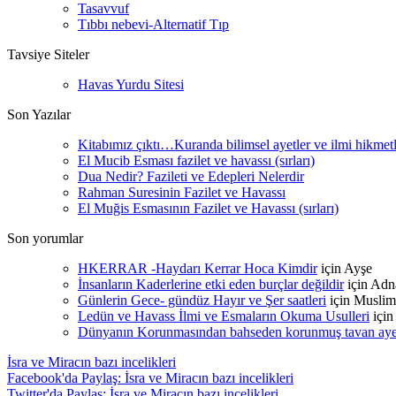
Tasavvuf
Tıbbı nebevi-Alternatif Tıp
Tavsiye Siteler
Havas Yurdu Sitesi
Son Yazılar
Kitabımız çıktı…Kuranda bilimsel ayetler ve ilmi hikmet
El Mucib Esması fazilet ve havassı (sırları)
Dua Nedir? Fazileti ve Edepleri Nelerdir
Rahman Suresinin Fazilet ve Havassı
El Muğis Esmasının Fazilet ve Havassı (sırları)
Son yorumlar
HKERRAR -Haydarı Kerrar Hoca Kimdir
için
Ayşe
İnsanların Kaderlerine etki eden burçlar değildir
için
Adn
Günlerin Gece- gündüz Hayır ve Şer saatleri
için
Muslim
Ledün ve Havass İlmi ve Esmaların Okuma Usulleri
içi
Dünyanın Korunmasından bahseden korunmuş tavan ayetle
İsra ve Miracın bazı incelikleri
Facebook'da Paylaş: İsra ve Miracın bazı incelikleri
Twitter'da Paylaş: İsra ve Miracın bazı incelikleri