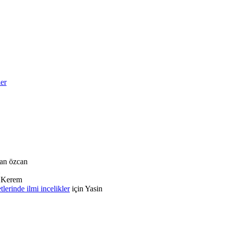
ler
an özcan
n
Kerem
rinde ilmi incelikler
için
Yasin