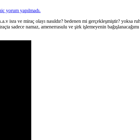
hiç yorum yapılmadı.
.a.v isra ve miraç olayı nasıldır? bedenen mi gerçekleşmiştir? yoksa ru
iraçta sadece namaz, amenerrasulu ve şirk işlemeyenin bağışlanacağımı 