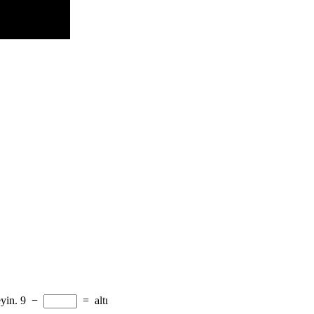
yin.
9
−
=
altı