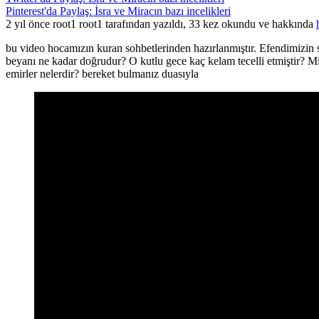
Pinterest'da Paylaş: İsra ve Miracın bazı incelikleri
2 yıl önce root1 root1 tarafından yazıldı, 33 kez okundu ve hakkında
bu video hocamızın kuran sohbetlerinden hazırlanmıştır. Efendimizin s
beyanı ne kadar doğrudur? O kutlu gece kaç kelam tecelli etmiştir? M
emirler nelerdir? bereket bulmanız duasıyla