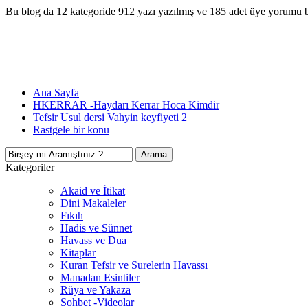
Bu blog da 12 kategoride 912 yazı yazılmış ve 185 adet üye yorumu 
Ana Sayfa
HKERRAR -Haydarı Kerrar Hoca Kimdir
Tefsir Usul dersi Vahyin keyfiyeti 2
Rastgele bir konu
Kategoriler
Akaid ve İtikat
Dini Makaleler
Fıkıh
Hadis ve Sünnet
Havass ve Dua
Kitaplar
Kuran Tefsir ve Surelerin Havassı
Manadan Esintiler
Rüya ve Yakaza
Sohbet -Videolar