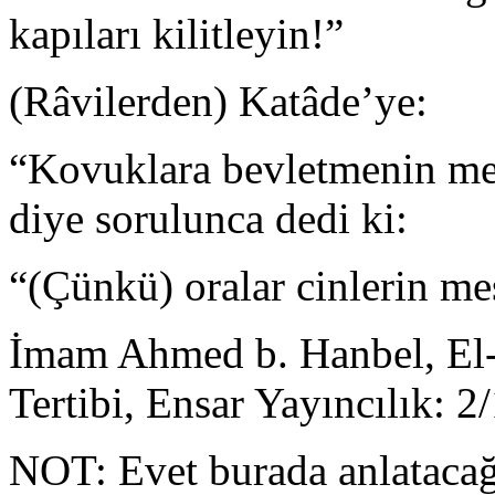
kapıları kilitleyin!”
(Râvilerden) Katâde’ye:
“Kovuklara bevletmenin me
diye soru­lunca dedi ki:
“(Çünkü) oralar cinlerin mes
İmam Ahmed b. Hanbel, El-
Tertibi, Ensar Yayıncılık: 2
NOT: Evet burada anlataca