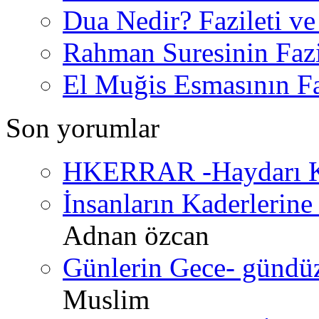
Dua Nedir? Fazileti ve
Rahman Suresinin Fazi
El Muğis Esmasının Faz
Son yorumlar
HKERRAR -Haydarı Ke
İnsanların Kaderlerine 
Adnan özcan
Günlerin Gece- gündüz 
Muslim