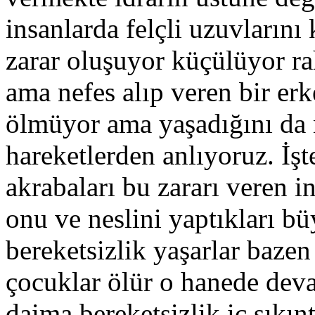
insanlarda felçli uzuvların
zarar oluşuyor küçülüyor r
ama nefes alıp veren bir e
ölmüyor ama yaşadığını da ne
hareketlerden anlıyoruz. İşt
akrabaları bu zararı veren in
onu ve neslini yaptıkları b
bereketsizlik yaşarlar baze
çocuklar ölür o hanede deva
daima bereketsizlik iç sıkınt