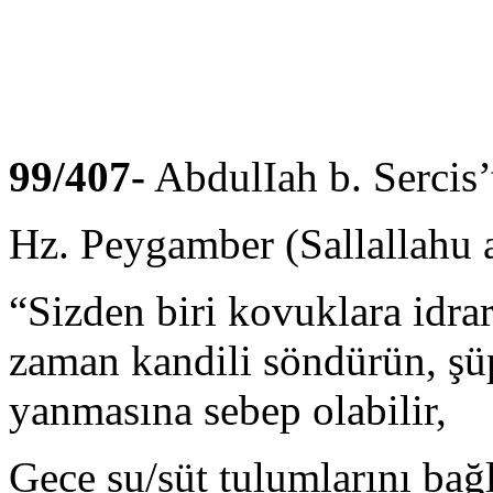
99/407-
AbdulIah b. Ser
Hz. Peygamber (Sallallahu a
“Sizden biri kovuklara idr
zaman kandili söndürün, şüph
yanmasına sebep olabilir,
Gece su/süt tulumlarını bağ