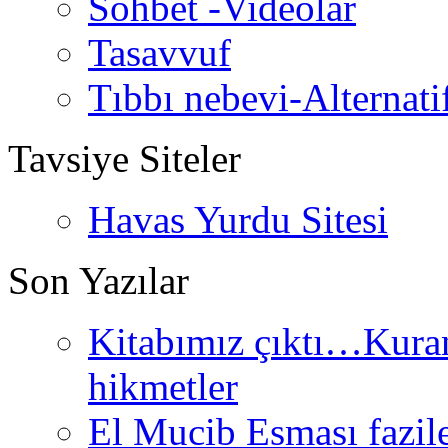
Sohbet -Videolar
Tasavvuf
Tıbbı nebevi-Alternati
Tavsiye Siteler
Havas Yurdu Sitesi
Son Yazılar
Kitabımız çıktı…Kurand
hikmetler
El Mucib Esması fazilet