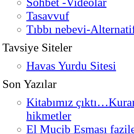
Sohbet -Videolar
Tasavvuf
Tıbbı nebevi-Alternati
Tavsiye Siteler
Havas Yurdu Sitesi
Son Yazılar
Kitabımız çıktı…Kurand
hikmetler
El Mucib Esması fazilet