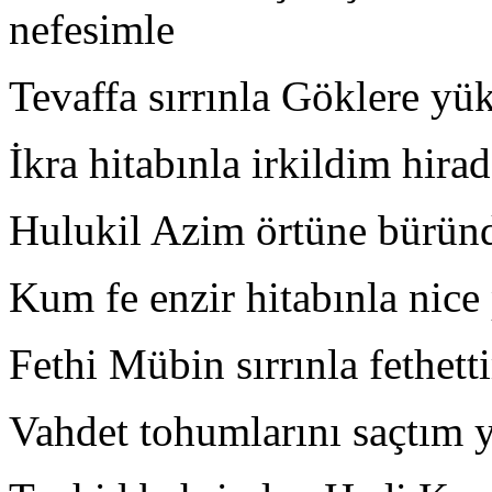
nefesimle
Tevaffa sırrınla Göklere yü
İkra hitabınla irkildim hirad
Hulukil Azim örtüne bürü
Kum fe enzir hitabınla nice
Fethi Mübin sırrınla fethet
Vahdet tohumlarını saçtım 