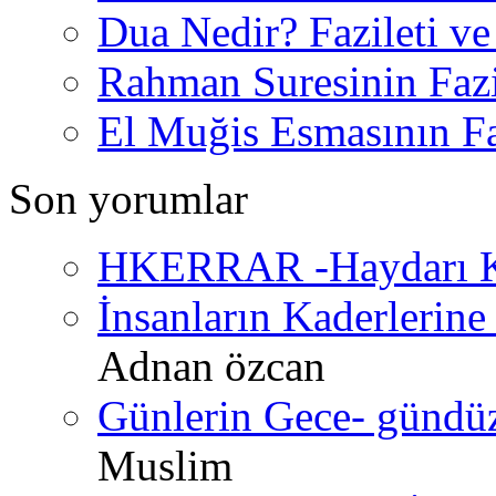
Dua Nedir? Fazileti ve
Rahman Suresinin Fazi
El Muğis Esmasının Faz
Son yorumlar
HKERRAR -Haydarı Ke
İnsanların Kaderlerine 
Adnan özcan
Günlerin Gece- gündüz 
Muslim