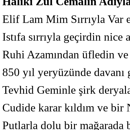
Halıki Zül Cemalin Adıyl
Elif Lam Mim Sırrıyla Var e
Istıfa sırrıyla geçirdin nice
Ruhi Azamından üfledin ve
850 yıl yeryüzünde davanı
Tevhid Geminle şirk deryala
Cudide karar kıldım ve bir
Putlarla dolu bir mağarada