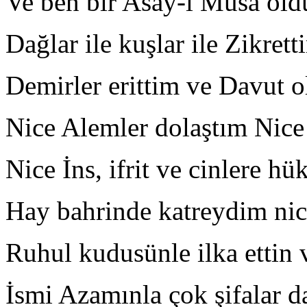
Ve ben bir Asay-ı Musa ol
Dağlar ile kuşlar ile Zikrett
Demirler erittim ve Davut 
Nice Alemler dolaştım Nice 
Nice İns, ifrit ve cinlere 
Hay bahrinde katreydim nic
Ruhul kudusünle ilka ettin 
İsmi Azamınla çok şifalar da