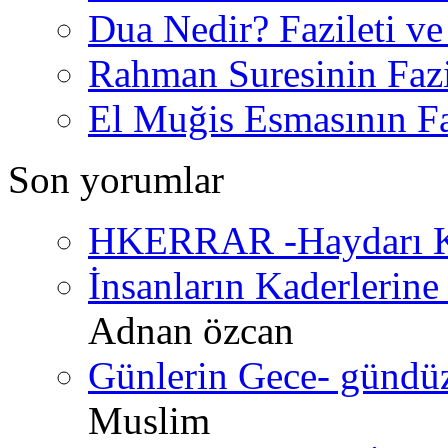
Dua Nedir? Fazileti ve
Rahman Suresinin Fazi
El Muğis Esmasının Faz
Son yorumlar
HKERRAR -Haydarı Ke
İnsanların Kaderlerine 
Adnan özcan
Günlerin Gece- gündüz 
Muslim