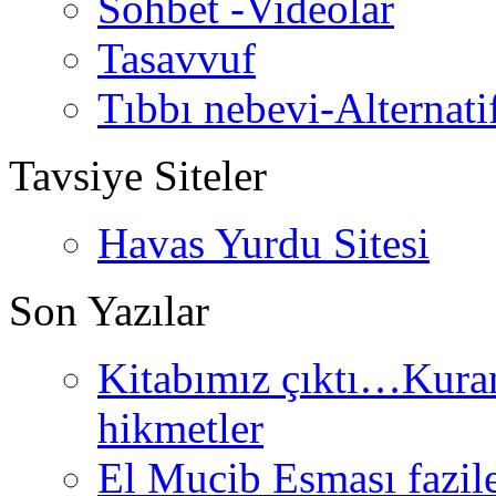
Sohbet -Videolar
Tasavvuf
Tıbbı nebevi-Alternati
Tavsiye Siteler
Havas Yurdu Sitesi
Son Yazılar
Kitabımız çıktı…Kurand
hikmetler
El Mucib Esması fazilet