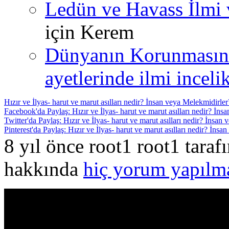
Ledün ve Havass İlmi 
için
Kerem
Dünyanın Korunmasın
ayetlerinde ilmi incelik
Hızır ve İlyas- harut ve marut asılları nedir? İnsan veya Melekmidirler
Facebook'da Paylaş: Hızır ve İlyas- harut ve marut asılları nedir? İns
Twitter'da Paylaş: Hızır ve İlyas- harut ve marut asılları nedir? İnsan
Pinterest'da Paylaş: Hızır ve İlyas- harut ve marut asılları nedir? İns
8 yıl önce root1 root1 tara
hakkında
hiç yorum yapılm