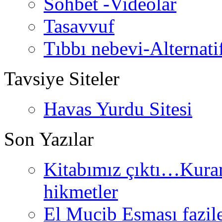
Sohbet -Videolar
Tasavvuf
Tıbbı nebevi-Alternati
Tavsiye Siteler
Havas Yurdu Sitesi
Son Yazılar
Kitabımız çıktı…Kurand
hikmetler
El Mucib Esması fazilet