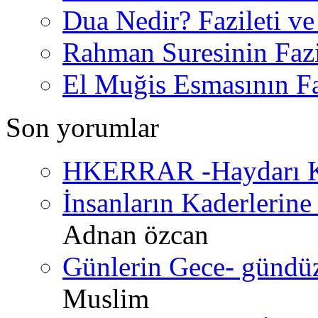
Dua Nedir? Fazileti ve
Rahman Suresinin Fazi
El Muğis Esmasının Faz
Son yorumlar
HKERRAR -Haydarı Ke
İnsanların Kaderlerine 
Adnan özcan
Günlerin Gece- gündüz 
Muslim