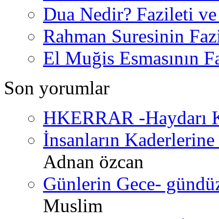
Dua Nedir? Fazileti ve
Rahman Suresinin Fazi
El Muğis Esmasının Faz
Son yorumlar
HKERRAR -Haydarı Ke
İnsanların Kaderlerine 
Adnan özcan
Günlerin Gece- gündüz 
Muslim