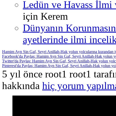
Ledün ve Havass İlmi 
için
Kerem
Dünyanın Korunmasın
ayetlerinde ilmi incelik
Hamim Ayn Sin Gaf, Seyri Anillah-Hak yolun yolcularına kurandan iş
Facebook'da Paylaş: Hamim Ayn Sin Gaf, Seyri Anillah-Hak yolun yol
Twitter'da Paylaş: Hamim Ayn Sin Gaf, Seyri Anillah-Hak yolun yolcu
Pinterest'da Paylaş: Hamim Ayn Sin Gaf, Seyri Anillah-Hak yolun yolc
5 yıl önce root1 root1 tara
hakkında
hiç yorum yapılm