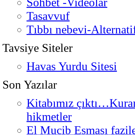
Sohbet -Videolar
Tasavvuf
Tıbbı nebevi-Alternati
Tavsiye Siteler
Havas Yurdu Sitesi
Son Yazılar
Kitabımız çıktı…Kurand
hikmetler
El Mucib Esması fazilet