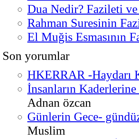
Dua Nedir? Fazileti ve
Rahman Suresinin Fazi
El Muğis Esmasının Faz
Son yorumlar
HKERRAR -Haydarı Ke
İnsanların Kaderlerine 
Adnan özcan
Günlerin Gece- gündüz 
Muslim