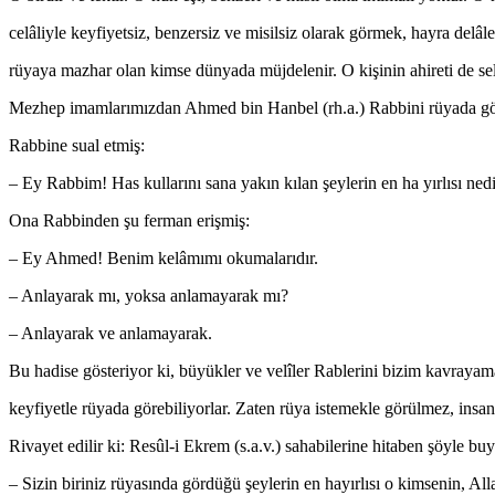
celâliyle keyfiyetsiz, benzersiz ve misilsiz olarak görmek, hayra delâle
rüyaya mazhar olan kimse dünyada müjdelenir. O kişinin ahireti de sel
Mezhep imamlarımızdan Ahmed bin Hanbel (rh.a.) Rabbini rüyada g
Rabbine sual etmiş:
– Ey Rabbim! Has kullarını sana yakın kılan şeylerin en ha yırlısı ned
Ona Rabbinden şu ferman erişmiş:
– Ey Ahmed! Benim kelâmımı okumalarıdır.
– Anlayarak mı, yoksa anlamayarak mı?
– Anlayarak ve anlamayarak.
Bu hadise gösteriyor ki, büyükler ve velîler Rablerini bizim kavraya
keyfiyetle rüyada görebiliyorlar. Zaten rüya istemekle görülmez, insana
Rivayet edilir ki: Resûl-i Ekrem (s.a.v.) sahabilerine hitaben şöyle bu
– Sizin biriniz rüyasında gördüğü şeylerin en hayırlısı o kimsenin, Alla