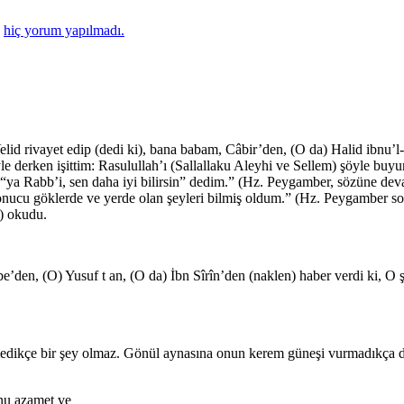
a
hiç yorum yapılmadı.
d rivayet edip (dedi ki), bana babam, Câbir’den, (O da) Halid ibnu’l-
öyle derken işittim: Rasulullah’ı (Sallallaku Aleyhi ve Sellem) şöyle bu
 “ya Rabb’i, sen daha iyi bilirsin” dedim.” (Hz. Peygamber, sözüne d
cu göklerde ve yerde olan şeyleri bilmiş oldum.” (Hz. Peygamber sonra
i) okudu.
n, (O) Yusuf t an, (O da) İbn Sîrîn’den (naklen) haber verdi ki, O ş
emedikçe bir şey olmaz. Gönül aynasına onun kerem güneşi vurmadıkça da
’nu azamet ve