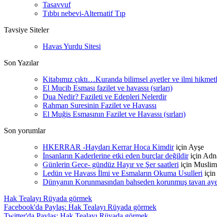
Tasavvuf
Tıbbı nebevi-Alternatif Tıp
Tavsiye Siteler
Havas Yurdu Sitesi
Son Yazılar
Kitabımız çıktı…Kuranda bilimsel ayetler ve ilmi hikmet
El Mucib Esması fazilet ve havassı (sırları)
Dua Nedir? Fazileti ve Edepleri Nelerdir
Rahman Suresinin Fazilet ve Havassı
El Muğis Esmasının Fazilet ve Havassı (sırları)
Son yorumlar
HKERRAR -Haydarı Kerrar Hoca Kimdir
için
Ayşe
İnsanların Kaderlerine etki eden burçlar değildir
için
Adn
Günlerin Gece- gündüz Hayır ve Şer saatleri
için
Muslim
Ledün ve Havass İlmi ve Esmaların Okuma Usulleri
içi
Dünyanın Korunmasından bahseden korunmuş tavan ayetle
Hak Tealayı Rüyada görmek
Facebook'da Paylaş: Hak Tealayı Rüyada görmek
Twitter'da Paylaş: Hak Tealayı Rüyada görmek