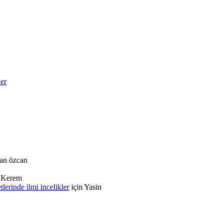
ler
an özcan
n
Kerem
rinde ilmi incelikler
için
Yasin