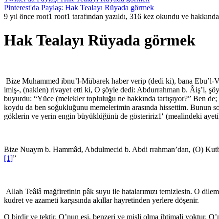
Pinterest'da Paylaş: Hak Tealayı Rüyada görmek
9 yıl önce root1 root1 tarafından yazıldı, 316 kez okundu ve hakkınd
Hak Tealayı Rüyada görmek
Bize Muhammed ibnu’l-Mübarek haber verip (dedi ki), bana Ebu’l-Veli
imiş-, (naklen) rivayet etti ki, O şöyle dedi: Abdurrahman b. Âiş’i, ş
buyurdu: “Yüce (melekler topluluğu ne hakkında tartışıyor?” Ben de;
koydu da ben soğukluğunu memelerimin arasında hissettim. Bunun sonu
göklerin ve yerin engin büyüklüğünü de gösteririz1′ (mealindeki ayet
Bize Nuaym b. Hammâd, Abdulmecid b. Abdi rrahman’dan, (O) Kutbe’de
[1]
”
Allah Teâlâ mağfiretinin pâk suyu ile hatalarımızı temizlesin. O dil
kudret ve azameti karşısında akıllar hayretinden yerlere döşenir.
O birdir ve tektir. O’nun eşi, benzeri ve misli olma ihtimali yoktur. O