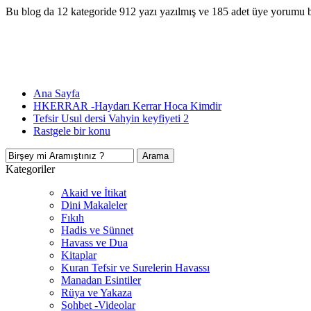
Bu blog da 12 kategoride 912 yazı yazılmış ve 185 adet üye yorumu 
Ana Sayfa
HKERRAR -Haydarı Kerrar Hoca Kimdir
Tefsir Usul dersi Vahyin keyfiyeti 2
Rastgele bir konu
Kategoriler
Akaid ve İtikat
Dini Makaleler
Fıkıh
Hadis ve Sünnet
Havass ve Dua
Kitaplar
Kuran Tefsir ve Surelerin Havassı
Manadan Esintiler
Rüya ve Yakaza
Sohbet -Videolar