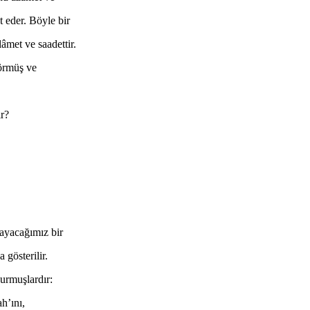
t eder. Böyle bir
âmet ve saadettir.
örmüş ve
ir?
mayacağımız bir
 gösterilir.
yurmuşlardır:
h’ını,