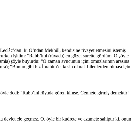
Leclâc’dan -ki O’ndan Mekhûl, kendisine rivayet etmesini istemiş
yururken işittim: “Rabb’imi (rüyada) en güzel surette gördüm. O şöyle
evamla) şöyle buyurdu: “O zaman avucunun içini omuzlarımın arasına
); “Bunun gibi biz İbrahim’e, kesin olarak bilenlerden olması için
öyle dedi: “Rabb’ini rüyada gören kimse, Cennete girmiş demektir!
 devlet ele geçmez. O, öyle bir kudrete ve azamete sahiptir ki, onun