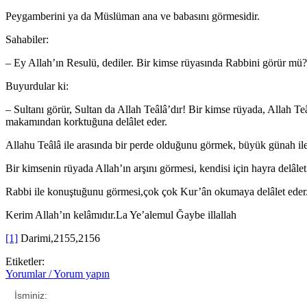
Peygamberini ya da Müslüman ana ve babasını görmesidir.
Sahabiler:
– Ey Allah’ın Resulü, dediler. Bir kimse rüyasında Rabbini görür mü?
Buyurdular ki:
– Sultanı görür, Sultan da Allah Teâlâ’dır! Bir kimse rüyada, Allah T
makamından korktuğuna delâlet eder.
Allahu Teâlâ ile arasında bir perde olduğunu görmek, büyük günah ile 
Bir kimsenin rüyada Allah’ın arşını görmesi, kendisi için hayra delâlet
Rabbi ile konuştuğunu görmesi,çok çok Kur’ân okumaya delâlet eder
Kerim Allah’ın kelâmıdır.La Ye’alemul Ğaybe illallah
[1]
Darimi,2155,2156
Etiketler:
Yorumlar / Yorum yapın
İsminiz: