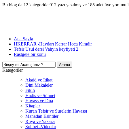
Bu blog da 12 kategoride 912 yazı yazılmış ve 185 adet üye yorumu 
Ana Sayfa
HKERRAR -Haydarı Kerrar Hoca Kimdir
Tefsir Usul dersi Vahyin keyfiyeti 2
Rastgele bir konu
Kategoriler
Akaid ve İtikat
Dini Makaleler
Fıkıh
Hadis ve Sünnet
Havass ve Dua
Kitaplar
Kuran Tefsir ve Surelerin Havassı
Manadan Esintiler
Rüya ve Yakaza
Sohbet -Videolar