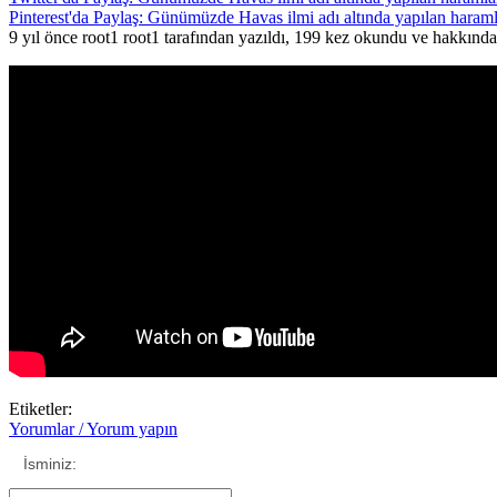
Pinterest'da Paylaş: Günümüzde Havas ilmi adı altında yapılan haram
9 yıl önce root1 root1 tarafından yazıldı, 199 kez okundu ve hakkınd
Etiketler:
Yorumlar / Yorum yapın
İsminiz: