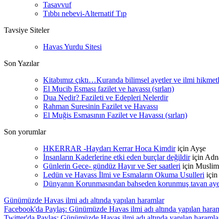
Tasavvuf
Tıbbı nebevi-Alternatif Tıp
Tavsiye Siteler
Havas Yurdu Sitesi
Son Yazılar
Kitabımız çıktı…Kuranda bilimsel ayetler ve ilmi hikmet
El Mucib Esması fazilet ve havassı (sırları)
Dua Nedir? Fazileti ve Edepleri Nelerdir
Rahman Suresinin Fazilet ve Havassı
El Muğis Esmasının Fazilet ve Havassı (sırları)
Son yorumlar
HKERRAR -Haydarı Kerrar Hoca Kimdir
için
Ayşe
İnsanların Kaderlerine etki eden burçlar değildir
için
Adn
Günlerin Gece- gündüz Hayır ve Şer saatleri
için
Muslim
Ledün ve Havass İlmi ve Esmaların Okuma Usulleri
içi
Dünyanın Korunmasından bahseden korunmuş tavan ayetle
Günümüzde Havas ilmi adı altında yapılan haramlar
Facebook'da Paylaş: Günümüzde Havas ilmi adı altında yapılan hara
Twitter'da Paylaş: Günümüzde Havas ilmi adı altında yapılan haramla