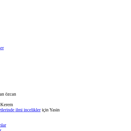
ler
an özcan
n
Kerem
rinde ilmi incelikler
için
Yasin
mlar
r