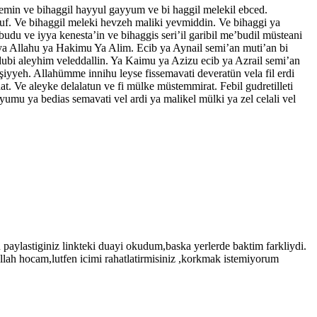
lemin ve bihaggil hayyul gayyum ve bi haggil melekil ebced.
uf. Ve bihaggil meleki hevzeh maliki yevmiddin. Ve bihaggi ya
udu ve iyya kenesta’in ve bihaggis seri’il garibil me’budil müsteani
im ya Allahu ya Hakimu Ya Alim. Ecib ya Aynail semi’an muti’an bi
ğdubi aleyhim veleddallin. Ya Kaimu ya Azizu ecib ya Azrail semi’an
şiyyeh. Allahümme innihu leyse fissemavati deveratün vela fil erdi
adat. Ve aleyke delalatun ve fi mülke müstemmirat. Febil gudretilleti
yyumu ya bedias semavati vel ardi ya malikel mülki ya zel celali vel
 paylastiginiz linkteki duayi okudum,baska yerlerde baktim farkliydi.
allah hocam,lutfen icimi rahatlatirmisiniz ,korkmak istemiyorum