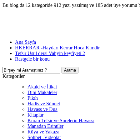
Bu blog da 12 kategoride 912 yazı yazılmış ve 185 adet üye yorumu 
Ana Sayfa
HKERRAR -Haydarı Kerrar Hoca Kimdir
Tefsir Usul dersi Vahyin keyfiyeti 2
Rastgele bir konu
Kategoriler
Akaid ve İtikat
Dini Makaleler
Fıkıh
Hadis ve Sünnet
Havass ve Dua
Kitaplar
Kuran Tefsir ve Surelerin Havassı
Manadan Esintiler
Rüya ve Yakaza
Sohbet -Videolar