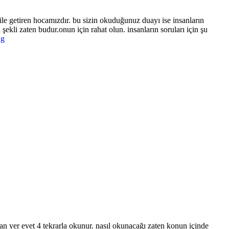
ile getiren hocamızdır. bu sizin okuduğunuz duayı ise insanların
ekli zaten budur.onun için rahat olun. insanların soruları için şu
Ag
zan yer evet 4 tekrarla okunur. nasıl okunacağı zaten konun içinde