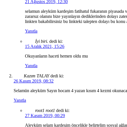
21 Ağustos 2019, 12:30
selamun aleyküm kardeşim fatihatul fukaranın piyasada va
zararsız olanını bize yayınlayın dediklerinden dolayı zat
linkten bakabilirsiniz bu linkteki talepten dolayı bu konu 
Yanıtla
İyi biri.
dedi ki:
15 Aralık 2021, 15:26
Okuyanların haceti hemen oldu mu
Yanıtla
Kazım TALAY
dedi ki:
26 Kasım 2019, 08:32
Selamün aleyküm Sayın hocam 4 yazan kısım 4 kezmi okunacak ve
Yanıtla
root1 root1
dedi ki:
27 Kasım 2019, 00:29
Aleyküm selam kardeşim öncelikle belirtelim sosyal ağları