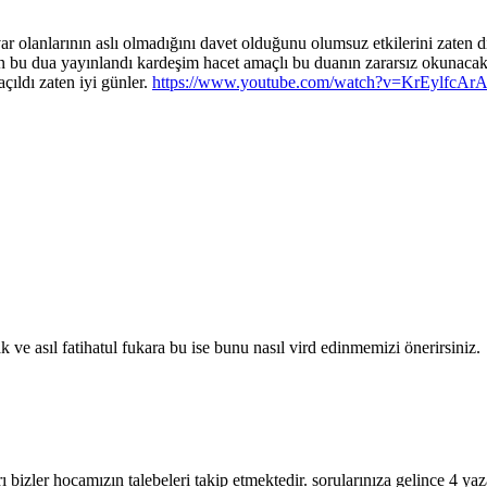
r olanlarının aslı olmadığını davet olduğunu olumsuz etkilerini zaten d
en bu dua yayınlandı kardeşim hacet amaçlı bu duanın zararsız okunacak ş
açıldı zaten iyi günler.
https://www.youtube.com/watch?v=KrEylfcAr
 asıl fatihatul fukara bu ise bunu nasıl vird edinmemizi önerirsiniz.
 bizler hocamızın talebeleri takip etmektedir. sorularınıza gelince 4 ya