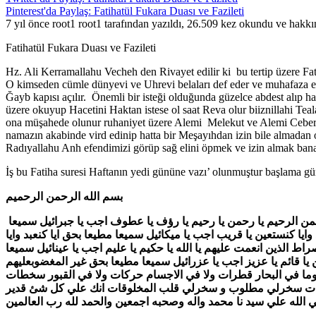
Pinterest'da Paylaş: Fatihatül Fukara Duası ve Fazileti
7 yıl önce root1 root1 tarafından yazıldı, 26.509 kez okundu ve hakk
Fatihatül Fukara Duası ve Fazileti
Hz. Ali Kerramallahu Vecheh den Rivayet edilir ki bu tertip üzere Fa
O kimseden cümle dünyevi ve Uhrevi belaları def eder ve muhafaza ede
Ğayb kapısı açılır. Önemli bir isteği olduğunda güzelce abdest alıp hal
üzere okuyup Hacetini Haktan istese ol saat Reva olur biiznillahi Tea
ona müşahede olunur ruhaniyet üzere Alemi Melekut ve Alemi Ceberut
namazın akabinde vird edinip hatta bir Meşayıhdan izin bile almadan
Radıyallahu Anh efendimizi görüp sağ elini öpmek ve izin almak bana
İş bu Fatiha suresi Haftanın yedi gününe vazı’ olunmuştur başlama g
بسم الله الرحمن الرحميم
الحمد لله رب العالمين يا حي يا قيوم اجب يا رقيا ئيل سميعا مطيعا بحق الحمد لله رب العالمين وبحق الحي القيوم وبحق الملك ابجد الرحمن الرحيم يا رحمن يا رحيم يا رؤف يا عطوف اجب يا جبرائيل سميعا
 كنستعين يا قريب اجب يا ميكائيل سميعا مطيعا بحق ايا كنعبد وايا
 الذين انعمت عليهم يا الله يا حكيم يا عليم اجب يا عينائيل سميعا
يا قائم يا عزيز اجب يا عزرائيل سميعا مطيعا بحق غير المغضوبعليهم
 وما في البحار قطرات ولا في الاجسام حركات ولا في القبور سخطات
رضين والسموات سخرلي مطلوب و سخرلي قلب المخلوقات انك علي كل شئ قدير
لي الله علي سيد نا محمد واله وصحبه اجمعين والحمد لله رب العالمين