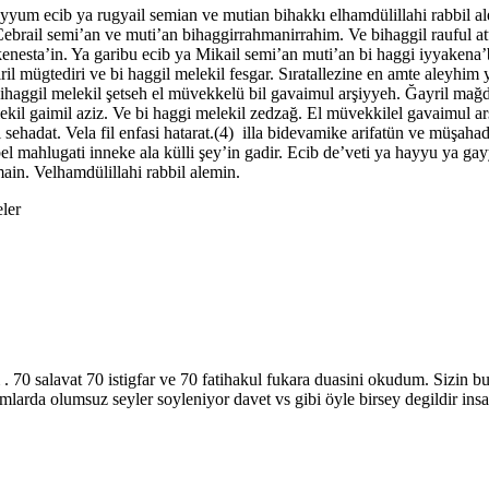
yyum ecib ya rugyail semian ve mutian bihakkı elhamdülillahi rabbil a
rail semi’an ve muti’an bihaggirrahmanirrahim. Ve bihaggil rauful at
kenesta’in. Ya garibu ecib ya Mikail semi’an muti’an bi haggi iyyakena’b
iril mügtediri ve bi haggil melekil fesgar. Sıratallezine en amte aleyh
 bihaggil melekil şetseh el müvekkelü bil gavaimul arşiyyeh. Ğayril ma
ekil gaimil aziz. Ve bi haggi melekil zedzağ. El müvekkilel gavaimul ar
ri sehadat. Vela fil enfasi hatarat.(4) illa bidevamike arifatün ve müşah
bel mahlugati inneke ala külli şey’in gadir. Ecib de’veti ya hayyu ya ga
ain. Velhamdülillahi rabbil alemin.
ler
70 salavat 70 istigfar ve 70 fatihakul fukara duasini okudum. Sizin bu
larda olumsuz seyler soyleniyor davet vs gibi öyle birsey degildir ins