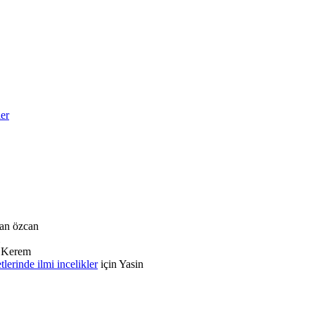
ler
an özcan
n
Kerem
rinde ilmi incelikler
için
Yasin