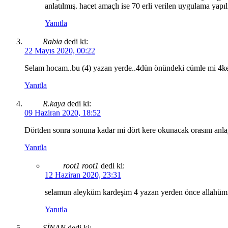
anlatılmış. hacet amaçlı ise 70 erli verilen uygulama yapı
Yanıtla
Rabia
dedi ki:
22 Mayıs 2020, 00:22
Selam hocam..bu (4) yazan yerde..4dün önündeki cümle mi 4ker
Yanıtla
R.kaya
dedi ki:
09 Haziran 2020, 18:52
Dörtden sonra sonuna kadar mi dört kere okunacak orasını anl
Yanıtla
root1 root1
dedi ki:
12 Haziran 2020, 23:31
selamun aleyküm kardeşim 4 yazan yerden önce allahümme 
Yanıtla
SİNAN
dedi ki: