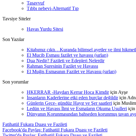
Tasavvuf
Tıbbı nebevi-Alternatif Tıp
Tavsiye Siteler
Havas Yurdu Sitesi
Son Yazılar
Kitabımız çıktı…Kuranda bilimsel ayetler ve ilmi hikmet
El Mucib Esması fazilet ve havassı (sırları)
Dua Nedir? Fazileti ve Edepleri Nelerdir
Rahman Suresinin Fazilet ve Havassı
El Muğis Esmasının Fazilet ve Havassı (sırları)
Son yorumlar
HKERRAR -Haydarı Kerrar Hoca Kimdir
için
Ayşe
İnsanların Kaderlerine etki eden burçlar değildir
için
Adn
Günlerin Gece- gündüz Hayır ve Şer saatleri
için
Muslim
Ledün ve Havass İlmi ve Esmaların Okuma Usulleri
içi
Dünyanın Korunmasından bahseden korunmuş tavan ayetle
Fatihatül Fukara Duası ve Fazileti
Facebook'da Paylaş: Fatihatül Fukara Duası ve Fazileti
Twitter'da Paylaş: Fatihatül Fukara Duası ve Fazileti