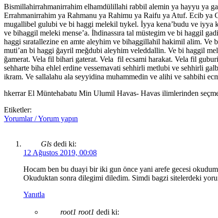
Bismillahirrahmanirrahim elhamdülillahi rabbil alemin ya hayyu ya ga
Errahmanirrahim ya Rahmanu ya Rahimu ya Raifu ya Atuf. Ecib ya Ceb
mugallibel gulubi ve bi haggi melekil tıykel. İyya kena’budu ve iyya 
ve bihaggil meleki mense’a. İhdinassıra tal müstegim ve bi haggil gad
haggi sıratallezine en amte aleyhim ve bihaggillahil hakimil alim. Ve
muti’an bi haggi ğayril meğdubi aleyhim veleddallin. Ve bi haggil mel
ğamerat. Vela fil bihari gaterat. Vela fil ecsami harakat. Vela fil gubu
sehharte biha ehlel erdine vessemavati sehhirli metlubi ve sehhirli gal
ikram. Ve sallalahu ala seyyidina muhammedin ve alihi ve sahbihi ecm
hkerrar El Müntehabatu Min Ulumil Havas- Havas ilimlerinden seçme
Etiketler:
Yorumlar / Yorum yapın
Gls
dedi ki:
12 Ağustos 2019, 00:08
Hocam ben bu duayi bir iki gun önce yani arefe gecesi okudum . 
Okuduktan sonra dilegimi diledim. Simdi bagzi sitelerdeki yorum
Yanıtla
root1 root1
dedi ki: