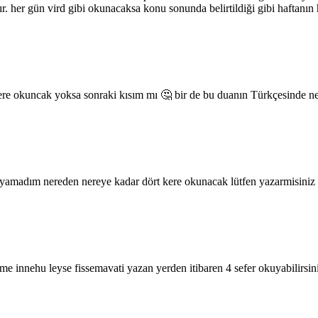
lır. her gün vird gibi okunacaksa konu sonunda belirtildiği gibi haftanın
e okuncak yoksa sonraki kısım mı 🤔 bir de bu duanın Türkçesinde ne 
ayamadım nereden nereye kadar dört kere okunacak lütfen yazarmisiniz
innehu leyse fissemavati yazan yerden itibaren 4 sefer okuyabilirsini