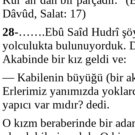
Dâvûd, Salat: 17)
28-
…….Ebû Saîd Hudrî şöyle
yolculuk­ta bulunuyorduk. 
Akabinde bir kız geldi ve:
— Kabilenin büyüğü (bir ak
Erle­rimiz yanımızda yoklard
yapıcı var mıdır? dedi.
O kızm beraberinde bir ada