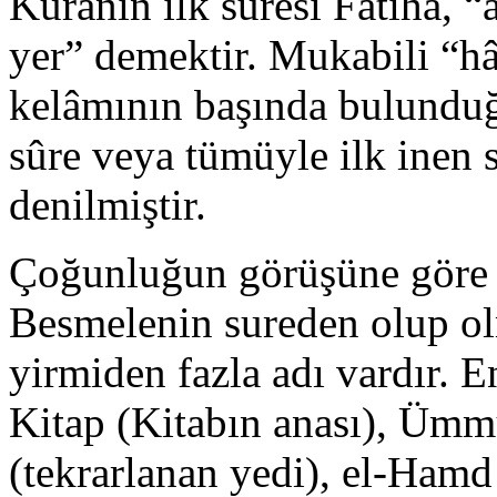
Kuranın ilk suresi Fâtiha, “a
yer” demektir. Mukabili “hâ
kelâmının başında bulundu
sûre veya tümüyle ilk inen s
denilmiştir.
Çoğunluğun görüşüne göre M
Besmelenin sureden olup olm
yirmiden fazla adı vardır. 
Kitap (Kitabın anası), Ümm
(tekrarlanan yedi), el-Hamd