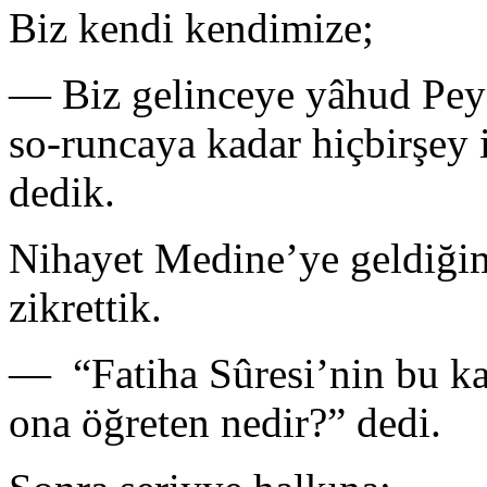
Biz kendi kendimize;
— Biz gelinceye yâhud Peyg
so-runcaya kadar hiçbirşey 
dedik.
Nihayet Medine’ye geldiği
zikrettik.
— “Fatiha Sûresi’nin bu ka
ona öğreten nedir?” dedi.