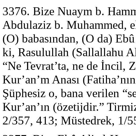
3376. Bize Nuaym b. Hammâd
Abdulaziz b. Muhammed, el-
(O) babasından, (O da) Ebû 
ki, Rasulullah (Sallallahu 
“Ne Tevrat’ta, ne de İncil,
Kur’an’m Anası (Fatiha’nın)
Şüphesiz o, bana verilen “s
Kur’an’ın (özetijdir.” Tirmi
2/357, 413; Müstedrek, 1/5