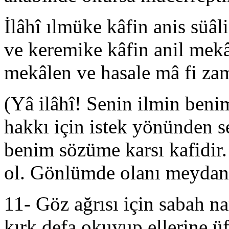
İlâhî ılmüke kâfin anis süâli
ve keremike kâfin anil mekâl
mekâlen ve hasale mâ fi zam
(Yâ ilâhî! Senin ilmin benim
hakkı için istek yönünden s
benim sözüme karsı kafidir. 
ol. Gönlümde olanı meydana
11- Göz ağrısı için sabah na
kırk defa okuyup ellerine üf