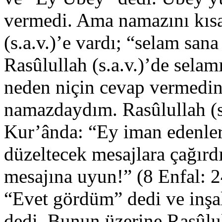
vermedi. Ama namazını kısa 
(s.a.v.)’e vardı; “selam san
Rasûlullah (s.a.v.)’de sela
neden niçin cevap vermedin
namazdaydım. Rasûlullah (s.
Kur’ânda: “Ey iman edenler 
düzeltecek mesajlara çağırd
mesajına uyun!” (8 Enfal: 
“Evet gördüm” dedi ve inşa
dedi. Bunun üzerine Rasûlull