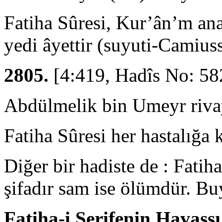
Fatiha Sûresi, Kur’ân’m ana
ye­di âyettir (suyuti-Camius
2805.
[4:419, Hadîs No: 58
Abdülmelik bin Umeyr rivay
Fatiha Sûresi her hastalığa 
Diğer bir hadiste de : Fatih
şifadır sam ise ölümdür. Buy
Fatiha-i Şerifenin Havassı