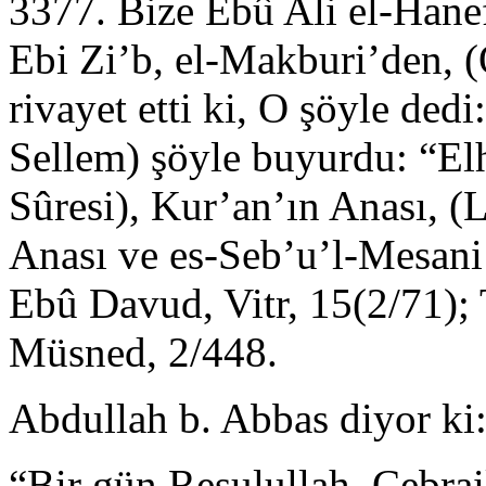
3377. Bize Ebû Ali el-Hanef
Ebi Zi’b, el-Makburi’den, 
rivayet etti ki, O şöyle ded
Sellem) şöyle buyurdu: “Elh
Sûresi), Kur’an’ın Anası, (
Anası ve es-Seb’u’l-Mesani’
Ebû Davud, Vitr, 15(2/71); 
Müsned, 2/448.
Abdullah b. Abbas diyor ki
“Bir gün Resulullah, Cebrail