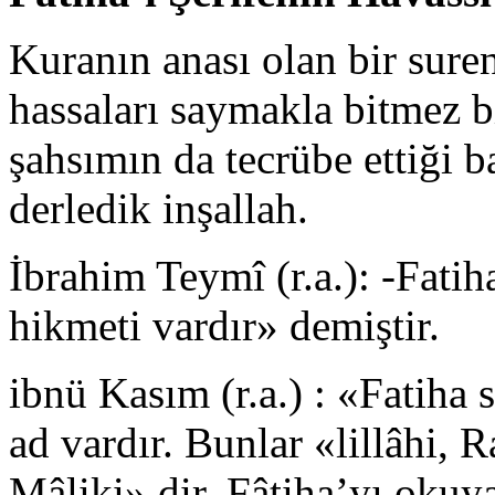
Kuranın anası olan bir suren
hassaları saymakla bitmez b
şahsımın da tecrübe ettiği b
derledik inşallah.
İbrahim Teymî (r.a.): -Fatiha
hikmeti vardır» demiştir.
ibnü Kasım (r.a.) : «Fatiha 
ad vardır. Bunlar «lillâhi, 
Mâliki» dir. Fâtiha’yı okuy