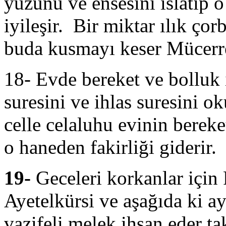
yüzünü ve ensesini ıslatıp o
iyileşir. Bir miktar ılık çor
buda kusmayı keser Mücerre
18- Evde bereket ve bolluk 
suresini ve ihlas suresini 
celle celaluhu evinin bereket
o haneden fakirliği giderir.
19-
Geceleri korkanlar için
Ayetelkürsi ve aşağıda ki a
vazifeli melek ihsan eder t