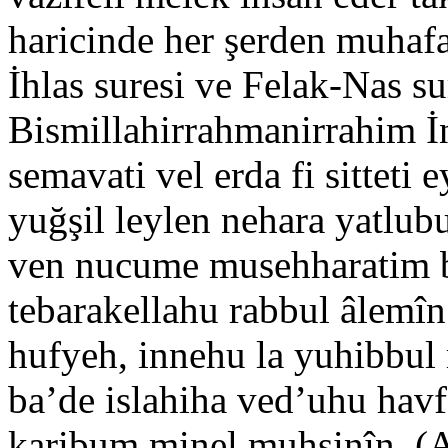
haricinde her şerden muhafa
İhlas suresi ve Felak-Nas su
Bismillahirrahmanirrahim İ
semavati vel erda fi sitteti
yuğşil leylen nehara yatlub
ven nucume musehharatim bi
tebarakellahu rabbul âlemî
hufyeh, innehu la yuhibbul m
ba’de islahiha ved’uhu havf
karibum minel muhsinîn. (A