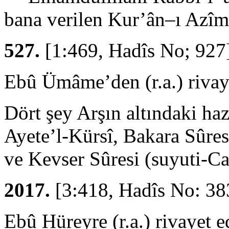
bana verilen Kur’ân–ı Azîm
527.
[1:469, Hadîs No; 927
Ebû Ümâme’den (r.a.) rivay
Dört şey Arşın altındaki haz
Ayete’l-Kürsî, Bakara Sûres
ve Kevser Sûresi (suyuti-C
2017.
[3:418, Hadîs No: 38
Ebû Hüreyre (r.a.) rivayet e