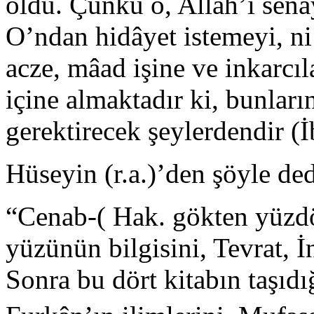
oldu. Çünkü o, Allah’ı senayı
O’ndan hidâyet istemeyi, n
acze, mâad işine ve inkarcıl
içine almaktadır ki, bunlar
gerektirecek şeylerdendir (
Hüseyin (r.a.)’den şöyle ded
“Cenab-( Hak. gökten yüzdör
yüzünün bilgisini, Tevrat, 
Sonra bu dört kitabın taşıdı