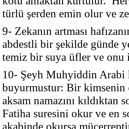
kötü ahlaktan kurtulur. Her
türlü şerden emin olur ve ze
9- Zekanın artması hafızanı
abdestli bir şekilde günde
temiz bir suya üfler ve onu 
10- Şeyh Muhyiddin Arabi k.
buyurmustur: Bir kimsenin 
aksam namazını kıldıktan s
Fatiha suresini okur ve en
akabinde okursa mücerrepti