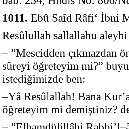
bab: 254, Hndis No: 806/Ncs
1011.
Ebû Saîd Râfi‘ İbni M
Resûlullah sallallahu aleyhi
– ”Mescidden çıkmazdan ön
sûreyi öğreteyim mi?” buyu
istediğimizde ben:
–Yâ Resûlallah! Bana Kur’a
öğreteyim mi demiştiniz? d
– ”Elhamdülillâhi Rabbi’l–