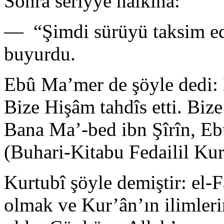
Sonra seriyye halkına:
— “Şimdi sürüyü taksim edi
buyurdu.
Ebû Ma’mer de şöyle dedi: B
Bize Hişâm tahdîs etti. Biz
Bana Ma’-bed ibn Şîrîn, Eb
(Buhari-Kitabu Fedailil Ku
Kurtubî şöyle demiştir: el-F
olmak ve Kur’ân’ın ilimleri