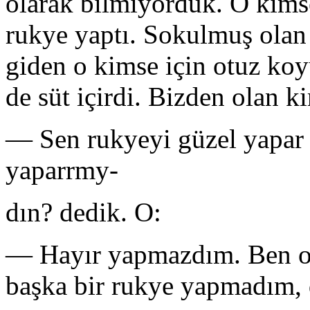
ola­rak bilmiyorduk. O kim
rukye yaptı. So­kulmuş olan 
giden o kimse için otuz koy
de süt içirdi. Bizden olan 
— Sen rukyeyi güzel yapar
yaparrmy-
dın? dedik. O:
— Hayır yapmazdım. Ben o
başka bir rukye yapmadım, 