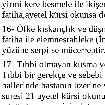
yirmi kere besmele ile ikişe
fatiha,ayetel kürsi okunsa d
16- Öfke kıskançlık ve düşm
fatiha ile elemneşrahleke (İ
yüzüne serpilse mücerreptir
17-
Tıbbi olmayan kusma ve
Tıbbi bir gerekçe ve sebebi
hallerinde hastanın üzerine 
suresi 21 ayetel kürsi okun