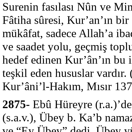
Surenin fasılası Nûn ve Mim
Fâtiha sûresi, Kur’an’ın bir 
mükâfat, sadece Allah’a iba
ve saadet yolu, geçmiş toplu
hedef edinen Kur’ân’ın bu i
teşkil eden hususlar vardı
Kur’âni’l-Hakım, Mısır 1373
2875-
Ebû Hüreyre (r.a.)’de
(s.a.v.), Übey b. Ka’b nama
ve “Ey Übey” dedi. Übey yü