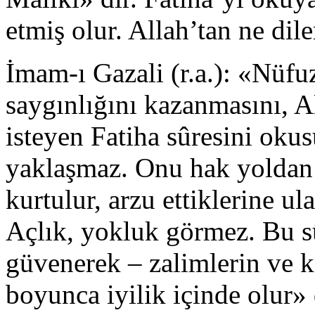
etmiş olur. Allah’tan ne dile
İmam-ı Gazali (r.a.): «Nüf
saygınlığını kazanmasını, Al
isteyen Fatiha sûresini oku
yaklaşmaz. Onu hak yoldan
kurtulur, arzu ettiklerine ul
Açlık, yokluk görmez. Bu s
güvenerek – zalimlerin ve k
boyunca iyilik içinde olur» 