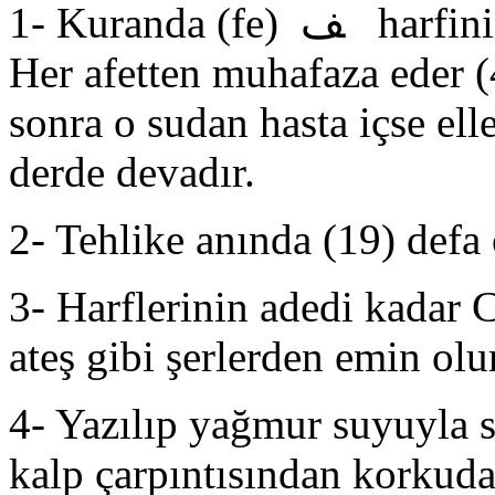
1- Kuranda (fe) ﻒ harfinin bulunmadığı sure Fatihadır.
Her afetten muhafaza eder (4
sonra o sudan hasta içse ell
derde devadır.
2- Tehlike anında (19) defa
3- Harflerinin adedi kadar 
ateş gibi şerlerden emin olur
4- Yazılıp yağmur suyuyla si
kalp çarpıntısından korkuda