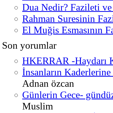
Dua Nedir? Fazileti ve
Rahman Suresinin Fazi
El Muğis Esmasının Faz
Son yorumlar
HKERRAR -Haydarı Ke
İnsanların Kaderlerine 
Adnan özcan
Günlerin Gece- gündüz 
Muslim