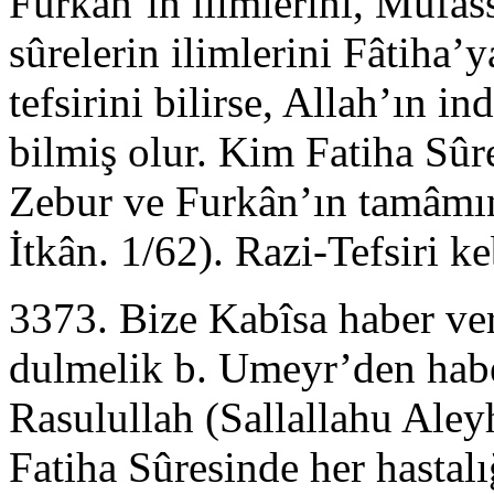
Furkân’ın ilimlerini, Mufass
sûrelerin ilimlerini Fâtiha
tefsirini bilirse, Allah’ın ind
bilmiş olur. Kim Fatiha Sûre
Zebur ve Furkân’ın tamâmın
İtkân. 1/62). Razi-Tefsiri ke
3373. Bize Kabîsa haber ver
dulmelik b. Umeyr’den habe
Rasulullah (Sallallahu Aley
Fatiha Sûresinde her hastalığ