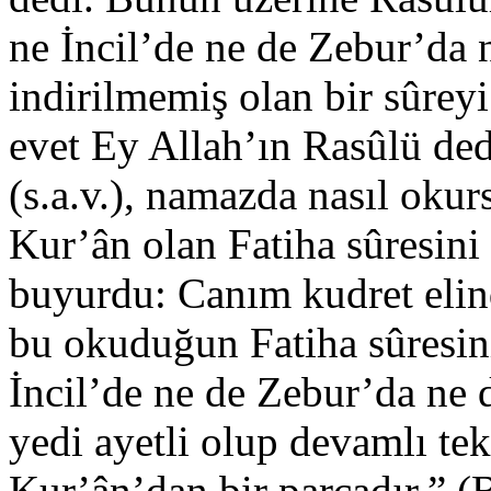
ne İncil’de ne de Zebur’da 
indirilmemiş olan bir sûrey
evet Ey Allah’ın Rasûlü de
(s.a.v.), namazda nasıl ok
Kur’ân olan Fatiha sûresini 
buyurdu: Canım kudret elin
bu okuduğun Fatiha sûresini
İncil’de ne de Zebur’da ne 
yedi ayetli olup devamlı tek
Kur’ân’dan bir parçadır.” (