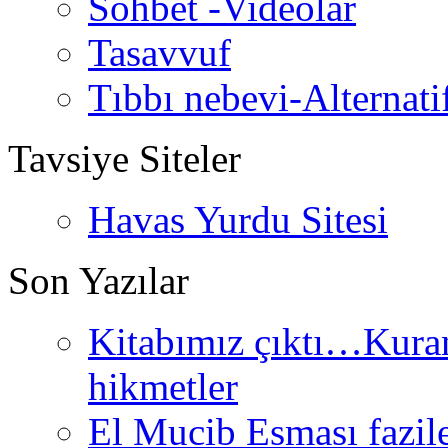
Sohbet -Videolar
Tasavvuf
Tıbbı nebevi-Alternati
Tavsiye Siteler
Havas Yurdu Sitesi
Son Yazılar
Kitabımız çıktı…Kurand
hikmetler
El Mucib Esması fazilet