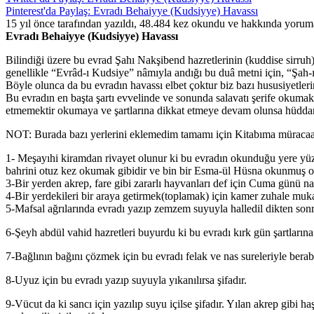
Pinterest'da Paylaş: Evradı Behaiyye (Kudsiyye) Havassı
15 yıl önce tarafından yazıldı, 48.484 kez okundu ve hakkında
yoruma
Evradı Behaiyye (Kudsiyye) Havassı
Bilindiği üzere bu evrad Şahı Nakşibend hazretlerinin (kuddise sirr
genellikle “Evrâd-ı Kudsiye” nâmıyla andığı bu duâ metni için, “Şah-
Böyle olunca da bu evradın havassı elbet çoktur biz bazı hususiyetler
Bu evradın en başta şartı evvelinde ve sonunda salavatı şerife okuma
etmemektir okumaya ve şartlarına dikkat etmeye devam olunsa hüddamı
NOT: Burada bazı yerlerini eklemedim tamamı için Kitabıma müracaa
1- Meşayıhi kiramdan rivayet olunur ki bu evradın okunduğu yere yüz 
bahrini otuz kez okumak gibidir ve bin bir Esma-ül Hüsna okunmuş o
3-Bir yerden akrep, fare gibi zararlı hayvanları def için Cuma günü na
4-Bir yerdekileri bir araya getirmek(toplamak) için kamer zuhale mukab
5-Mafsal ağrılarında evradı yazıp zemzem suyuyla halledil dikten sonra 
6-Şeyh abdül vahid hazretleri buyurdu ki bu evradı kırk gün şartların
7-Bağlının bağını çözmek için bu evradı felak ve nas sureleriyle beraber
8-Uyuz için bu evradı yazıp suyuyla yıkanılırsa şifadır.
9-Vücut da ki sancı için yazılıp suyu içilse şifadır. Yılan akrep gib