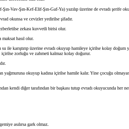
h Yafi hazretleri bir kabak yaprağına ( ﺍﺶﻮﺍﺶﻙﺍﺶﻖﻯ ) Elif-Şın-Vav-Şın-Kef-Elif-Şın-Gaf-Ya) yazılıp üzerin
rad okunsa ve cevizler yedirilse şifadır.
erletilse zekası kuvvetli birisi olur.
a maksat hasıl olur.
su ile karıştırıp üzerine evradı okuyup hamileye içirilse kolay doğum
içirilse zorluğu ve zahmeti kalmaz kolay doğurur.
dır.
n yağmuruna okuyup kadına içirilse hamile kalır. Yine çocuğu olmayan k
arafından kendi diğer tarafından bir başkası tutup evradı okuyucunda her n
emiye asılırsa gark olmaz.