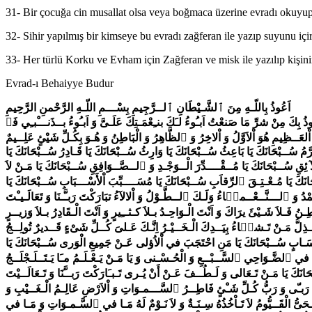
31- Bir çocuğa cin musallat olsa veya boğmaca üzerine evradı okuyu
32- Sihir yapılmış bir kimseye bu evradı zağferan ile yazıp suyunu içirs
33- Her türlü Korku ve Evham için Zağferan ve misk ile yazılıp kişinin ö
Evrad-ı Behaiyye Budur
اَعُوذُ بِاللّـهِ مِنَ ٱلشَّـيْطَانِ ٱلــرَّجِيمِ بِسْـــمِ اللّـهِ الرَّحْمنِ الرَّحِيمِ
شَـنَا وَ اقْـضِ اَوْطَارَنَا وَ ارْحَــمْ ناَجِلَــيْـنَا وَ لاَتــَجـْـعَـلِ الْعَاجِلَـةَ اَكْــبَـرَ هَـمِّـنَا وَ لاَمَـبْـلَـغَ عِلْـمِـنَا وَ لاَتــَجـْـعَـلْ مُـصِـيبَـتَـنَا في ديـــنِـنَا وَ لاَتــُسَلِّــطْ عَلَــيْـنَا بِذُنـــُوبِنَا مَـنْ لاَ يَرْحَـمُـنَا وَ اَنْتَ اَرْحَــمُ ٱلـــرّحِمِيـنَ اللَّهُمَّ اِنــَّا نَسْأَلـــُكَ رَحْـمَةً مِنْ عِـنْـدِكَ تَــهْدي بِهَا رُوعَـنَا وَ تَــلُــمُّ بِـهَا شَــغَــثَـناَ وَ تَـجْمَـعُ بِـهَا شَــمْـلَـنَا وَ تَـشْـفِي بِـهَا مَرْضـَانَا وَ تُزَكّى بِـهَا اَعْمَالَـنَا وَتُــلْــهِـمُـنَابِـهَا رُشـْـدَناَ اللَّهُمَّ اِنــَّا نَسْأَلــُكَ بِـصَـمَـدَانِــيَّـتِـكَ وَ بِـوَحْـدَانِــيَّـتِـكَ وَ بِفَرْدَانِــيَّــتِـكَ وَ بِعِـزَّتـِكَ الْبَاهِرَةِ وَ بِـرَحْمَـتِـكَ الْوَاسِعَةِ اَنْ تَـجْعَلَ لَـنَا نُورًا في مَـسَامِعِنَا وَ نُورًا في اَعْـيُـنِـنَا وَ نُورًا في اَجْدَاثِـنَا وَ نُورًا في قُــلُوبِنَا وَ نُورًا في حَـوَّاسِنَا وَ نُورًا في نَسَـمِـنَا وَ نُورًا مِنْ بَيْنِ اَيــْدينَا اللَّهُمَّ زِدْناَ عِـلْـمًا وَ نُورًا وَ حِـلْــمًا وَ اتـنِـَا نِـعْـمَـةً ظَاهِـرَةً وَ نـِعْـمَـةً بَاطِــنَـةً حَـسْـبُـناَ ٱللَّهُ لِـديـنـِناَ حَـسْـبُنَا ٱللَّهُ لِدُنْـيَاناَ حَـسْبُنَا ٱللَّهُ الْكَرِيمُ لِمَا اَهَـمَّـنَا حَــسْـبُنَا ٱللَّهُ الْـحَلِيــمُ الْقَــوِيُّ لِـمـَنْ بَـغَى عَـلَــيْـنَا حَـسْـبُنـَا ٱللَّهُ ٱلـشَّــدِيدُ لِـمَـنْ كَـادَناَ بِسُــوءٍ حَـسْــبُـنَا ٱللَّهُ ٱلـرَّحِيمُ عِـنْدَ ٱلـسّۤـامِّ حَـسْــبُنَا ٱللَّهُ ٱلـرَّؤُفُ عِـنْدَ الْمَسْـأَلــَةِ في الْـجَـدَثِ حَـسْــبُـنَا ٱللَّهُ ٱلـْلَـطِيفُ عِـنْدَ الْمـِيـزَانِ حَـسْـبُـنَا ٱللَّهُ الْقَديِرُ عِـنْدَ ٱلـصِّرَاطِ{حَـسْبِىَ ٱللَّهُ لاۤ اِلـهَ اِلاَّ هُوَ عَلَـيْهِ تَوَكَّـلْتُ وَهُوَ رَبُّ الْـعَــرْشِ الْـعَـظـيــمِ} [3مَرّاَتٍ] مَرْحَبـًا بِالْـمَسۤاءِ [بِالصَّـباَحِ] وَ بِالـــَّـيْـلِ الْـجَـديِدِ [وَبِالْيَــوْم الْجَـديدِ] وَ بِاْلإِبـَّانِ وَ الْـفَـيْـنَـةِ ٱلـسَّعِيدِ وَ بِالسَّـافِـرِ وَ ٱلـشَّـهِــيـدِ اُكْـتُبْ لَـنَا مَا نَـقُولُ بِسْــمِ ٱللّهِ الْحَـمِيدِ الْـمَجِيدِ ٱلـرَّفِيعِ الْـوَدُودِ الْمُحِيطِ الْـفَـعـَّالِ في خَـلْـقِه لِـمَا يُـرِيدُ وَ هُـوَ اَقْرَبُ اِلَـيـْهِ مِـنْ حَـبْـلِ الْـوَريدِ أَمْسَــيْـنَا [أَصْـبَحْنَا] بِاللّـهِ مُؤْمِنـًا وَبِــلِـقـۤائِــه مُصَدِّقاً وَ بِحُجَّـتِـه مُـعْـتَرِفًا وَلــِسِوَى ٱللّهِ تَعَالَى في اْلأُلـــُوهِيَّةِ جَاحِدًا وَ عَلىَ اللّـهِ مُتَــوَكِّـلاً نُـشْـهِدُ ٱللّـهَ وَ نُشْـهِدُ مَلــۤـئِكَــتَـهُ وَ اَنْبِــيۤائـَهُ وَ حَـمَـلَةَ عَــرْشِه بِـأَنــَّهُ هُـوَ ٱللَّهُ لاۤ اِلهَ الاَّ هُـوَ وَحْـدَهُ لاَ شَــريـكَ لَـهُ وَ أَنَّ سَــيِّدَنَا مُحَمَّدًا صَـلـَّى ٱللَّهُ تَعَالَى عَلَـيْهِ وَ عَلَى الــِه وَ صَحْبِه وَ سَلَّـمَ عَــبْدُهُ وَ رَسُولُهُ وَ أَنَّ الْـجَـنَّةَ حَــقٌّ وَ أَنَّ الْـنَّـارَ حَـقٌّ وَ أَنَّ الْـحَـوْضَ حَـقٌّ وَ أَنَّ ٱلـشَّـــفَـاعَـةَ حَـقٌّ وَ أَنَّ مُـنْكَرًا وَ نَــكِيـرًا حَـقٌّ وَ وَعْـدَكَ حَـقٌّ وَ أَنَّ ٱلـسَّـاعَـةَ اتِــيَـةٌ لاَ رَيــْبَ فِيهَا وَ أَنَّ ٱللّـهَ يَـبْعَـثُ مَـنْ في الْقُــبُورِ عَـلىَ ذَالِـكَ نَـحْيَى وَ عَلَـيْهِ نَـمُـوتُ وَ عَـلَــيْهِ نُـبْعَـثُ غَدًا وَ لاَ نَرَى عَذَابـًا إِنْ شۤاءَ ٱللَّهُ تَعَـالَى اللَّهُمَّ إِنَّــنَا ظَــلَمْـنَا اَنْفُسَنَا فَاغْـفِـرْلَـنَا اَوْزَارَنَا الْكَــبۤائِرَ وَٱللَّـمَـمَ فَإِنَّهُ لاَ يَغْــفِـرُهُمَا اِلاَّ اَنْـتَ وَ اهْـدِناَ لِأَحْسَــنِ اْلأَخْـلاَقِ فَإِنَّهُ لاَ يَــهْــدي لِأَحْسَـنِـهَا اِلاَّ اَنْـتَ لَـبَّـيْكَ وَ سَعْدَيــْكَ وَالْـخَـيْـرَ كُـلَّهُ بِـيَـدِكَ نَسْـتَـغْــفِـرُكَ وَ نَـتُوبُ إِلَــيْـكَ امَنـَّا اللَّهُمَّ بِـمَا أَرْ