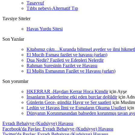
Tasavvuf
Tıbbı nebevi-Alternatif Tıp
Tavsiye Siteler
Havas Yurdu Sitesi
Son Yazılar
Kitabımız çıktı…Kuranda bilimsel ayetler ve ilmi hikmet
El Mucib Esması fazilet ve havassı (sırları)
Dua Nedir? Fazileti ve Edepleri Nelerdir
Rahman Suresinin Fazilet ve Havassı
El Muğis Esmasının Fazilet ve Havassı (sırları)
Son yorumlar
HKERRAR -Haydarı Kerrar Hoca Kimdir
için
Ayşe
İnsanların Kaderlerine etki eden burçlar değildir
için
Adn
Günlerin Gece- gündüz Hayır ve Şer saatleri
için
Muslim
Ledün ve Havass İlmi ve Esmaların Okuma Usulleri
içi
Dünyanın Korunmasından bahseden korunmuş tavan ayetle
Evradı Behaiyye (Kudsiyye) Havassı
Facebook'da Paylaş: Evradı Behaiyye (Kudsiyye) Havassı
Twitter'da Paylaş: Evradı Behaiyye (Kudsiyye) Havassı