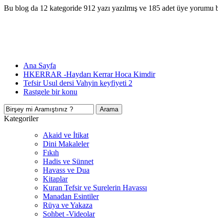
Bu blog da 12 kategoride 912 yazı yazılmış ve 185 adet üye yorumu 
Ana Sayfa
HKERRAR -Haydarı Kerrar Hoca Kimdir
Tefsir Usul dersi Vahyin keyfiyeti 2
Rastgele bir konu
Kategoriler
Akaid ve İtikat
Dini Makaleler
Fıkıh
Hadis ve Sünnet
Havass ve Dua
Kitaplar
Kuran Tefsir ve Surelerin Havassı
Manadan Esintiler
Rüya ve Yakaza
Sohbet -Videolar