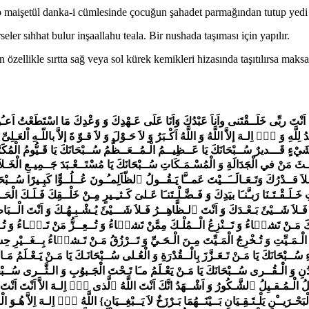
p maişetül danka-i cümlesinde çocuğun şahadet parmağından tutup yedi
eler sıhhat bulur inşaallahu teala. Bir nushada taşıması için yapılır.
zellikle sırtta sağ veya sol kürek kemikleri hizasında taşıtılırsa maksat
ِ وَ الـثَّــرى سُــبْحَانَكَ يَا مَـنْ تَـعَالى وَ لَـطُــفَ عَـنْ أَنْ يُـرى تَـبـَارَكْتَ رَبــَّنَا وَ تَـعَالَــيْتَ لاَ رَبَّ غَــيْـرُكَ وَ لاَ قَاهِـرَ سِـوَاكَ ٱللَّهُمَّ اَنْتَ الْمُـنْعِمُ الْـمُفْضِلُ الْـمُـقـيِلُ ٱلشَّـكُورُ وَ اَشْــهَدُ انَّكَ اَنْتَ اللَّهُ ٱلَّذى لاۤ اِلـهَ الاَّ اَنْتَ اَنْتَ رَبـّى وَ رَبُّ كُـلِّ شَـْئٍ فَاطِــرُ ٱلسَّـــمـوَاتِ وَ اْلاَرْضِ عَالِـمُ الْـغَــيْبِ وَ ٱلشَّــهَادَةِ الْـعَلِيُّ الْكَــبيرُ الْــمُتَعَالِ {طــسۤـمۤ طـــسۤ مَـرَجَ الْبَحْـرَيــْنِ يَلْـتَـقِـيَانِ بَــيْنَــهُمَا بَـرْزَخٌ لاَ يَــبْغِــيَانِ} اللَّهُ لاۤ اِلـهَ اِلاَّ هُـوَ الْـحَىُّ الْقَــيُّومُ لاَ تَـاْخُذُهُ سِـنَـةٌ وَ لاَ نَـوْمٌ لَهُ مَـا في ٱلسَّـمـوَاتِ وَ مَـا في اْلاَرْضِ مَـنْ ذَا ٱلَّذى يَشْــفَــعُ عِـنْـدَهُ الاَّ بِاِذْنِـه يَـعْـلَمُ مَا بَـيْـنَ اَيـْديـهِـمْ وَ مَـا خَـلْـفَـهُـمْ وَ لاَ يُـحِيطُونَ بِشَىْءٍ مِنْ عِلْمِه اِلاَّ بِمَا شَـۤاءَ وَسِـــعَ كُرْسِــيُّهُ ٱلسَّـــمـوَاتِ وَ اْلاَرْضَ وَ لاَ يَــؤُدُهُ حِفْـظُــهُـمَا وَ هُـوَ الْــعَــلِيُّ الْـعَـظِــيمُ حـمۤ حـمۤ حـمۤ حـمۤ حـمۤ حـمۤ حـمۤ حُـمَّ اْلاَمـْـرُ وَ جـۤاءَ ٱلــنَّـصْــرُ فَعَلَــيْنَا لاَ يُنْصَــروُنَ حـمۤ تَـنْـزيلُ الْكِتَابِ مِنَ ٱللّهِ الْـعَـزيزِ الْـعَلِيـمِ غَافِرِ ٱلـذَّنـــْبِ وَ قَابِلِ ٱلـتَّــوْبِ شَـديدِ الْـعِـقَابِ ذى ٱلـطَّـــوْلِ لاۤ اِلـهَ اِلاَّ هُـوَ اِلَيْهِ الْـمَصِيـرُ يَـفْـعَـلُ ٱللَّهُ ماَ يَشـۤاءُ بِـقُدْرَتـِه وَيــَحْكُمُ مَا يُريدُ بِعِـزَّتِـه وَ لاَمـُنـَازِعَ لَهُ في جَــبَـرُوتـِه وَ لاَشَـرِيكَ لَهُ في مُلْــكِه سُبْحَانَ اللّهِ وَ بِحَمْدِه لاَ قُـــوَّةَ اِلاَّ با للّهِ مَا شـۤاءَ ٱللَّهُ كَانَ وَ مَا لَمْ يَـشَـأْ لَمْ يَكُنْ أَعْـلَــمُ اَنَّ ٱللّهَ عَـلىَ كُــلِّ شَىْءٍ قَــديرٌ وَ اَنَّ ٱللّهَ قَدْ اَحَاطَ بِكُـلِّ شَىْءٍ عِـلْـمًا اللَّهُمَّ لاَ تَـقْـتُـلْـنـَا بِغَضَبِكَ وَ لاَ تُـهْلِـكْنـَا بِمَثُــلاَتِـكَ وَ عَافِـنـَا قَــبْـلَ ذَالِـكَ سُــبْحَانَ الْمَــلِـكِ الْـقُــدُّوسِ سُــبْحَانَ ذى اْلمُــلْـكِ وَ الْمَــلَــكُوتِ سُــبْحَانَ ذى الْعِـزَّةِ وَ الْعَـظَـمَةِ وَ الْـــجـَـبَـرُوتِ سُــبْحَانَ الْمَـلِـكِ الْـحــَيِّ ٱلَّذي لاَ يَنـَامُ وَ لاَ يَـمُوتُ سُـــبُّوحٌ قُدُّوسٌ رَبـُّنـَا وَ رَبُّ اْلمَلــۤـئِكَةِ وَ ٱلرُّوحِ اللَّهُمَّ عَلِّمْنـَا مِنْ عِلْمِكَ وَ فَــهِّـمْـنـَا عَـنْـكَ وَ قَــلِّـدْنَا بِصَـمْـصَامِ نَـصْرِكَ اللَّهُمَّ اجْـعَـلْـنَا لَـكَ شَاكِـراً وَ لَـكَ ذَاكِـراً وَ لَـكَ رَاهِـباً وَ لَـكَ مِـطْــوَاعاً وَ لَـكَ مُـخْـبِتًا وَ اِلَـيْـكَ اَوَّاهًا مُنِيبًا اللَّهُمَّ تَـقَـبَّـلْ تَـوْبــَتَـنـَا وَ اَغْسِـلْ حَـوْبــَتَـنـَا وَ سَــدِّدْ مَـقَاوِلَنـَا وَ اسْـلُـلْ سَـخيِـمَـةَ صُــدُورِنـاَ وَ اَذْهِـبِ ٱلـدَّخَلَ وَ ٱلـذَّحَلَ وَ ٱلـرَّانَ وَ اْلاِحْـنَـةَ مِـنْ قُــلُوبِـنَا اللَّهُمَّ إِنــَّا نَـعُـوذُ بِـكَ مِـنْ جُـدَاعِ اْلفُـجۤاءَةِ وَ مِـنْ حَـرْقِ اْلمَـأْنــُوسَةِ وَ مِـنَ اْلاِلـــْحـَادِ وَ الْغِـرَّةِ وَ مِـنَ الْـجَـمِّ وَ الْـعَــنَـتِ وَ مِـنَ اْلأُمـُورِ الْمُـطَـمِّـرَاتِ اللَّهُمَّ اقْسِمْ لَنـَا مِـنْ خَشْـيَتـِكَ مَا تَـحُولُ بِـه بَـيْـنَــنـَا وَ بَـيْـنَ مَـعَاصِـيـكَ وَ مِـنْ طَاعَـتِكَ مَا تُدْخِـلُـنَا بِـه اِلَى حَـظِيرَةِ الْقُدُسِ وَ مِنَ الْيَــقِيـنِ مَا تُـهَـوِّنُ بِـه عَـلَـيْنـَا مُصِيبَاتِ ٱلـدُّنْـيَا وَ اْلاخِـرَةِ وَ احْشُـرْنــَا مَـعَ خَـيْـرِ اْلاَشـَاوِذِ وَ مَـتِّـعْـنَا بِاَسْـمَاعِـنَا وَ اَبــْصـَارِنـاَ وَ قُــوَّتَــِنَا مَا أَحْـيَـيْـتَـنَا وَ اجْـعَـلْهُ الْـوَارِثَ مِنـَّا وَ اجْعَلْ ثَـأْرَنَا عَلىَ مَنْ ظَــلَـمَـنَا وَ انْـصُرْنَا عَلىَ مَـنْ عَادَانَا وَ اغْـفِـرْ خَطَايـَانَا وَ اكْـشِـفْ رَزَايـَانَا وَ اشْفِ مَرْضَانَا وَ نَــوِّرْ جُـؤْشُو