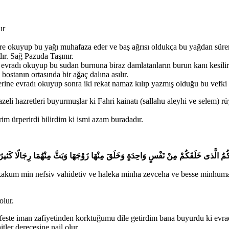
ır
kere okuyup bu yağı muhafaza eder ve baş ağrısı oldukça bu yağdan sürers
ır. Sağ Pazuda Taşınır.
e evradı okuyup bu sudan burnuna biraz damlatanların burun kanı kesilir
ostanın ortasında bir ağaç dalına asılır.
ine evradı okuyup sonra iki rekat namaz kılıp yazmış olduğu bu vefki b
eli hazretleri buyurmuşlar ki Fahri kainatı (sallahu aleyhi ve selem)
m ürperirdi bilirdim ki ismi azam buradadır.
َبَّكُمُ الَّذى خَلَقَكُمْ مِنْ نَفْسٍ وَاحِدَةٍ وَخَلَقَ مِنْهَا زَوْجَهَا وَبَثَّ مِنْهُمَا رِجَالًا كَثيرًا
kum min nefsiv vahidetiv ve haleka minha zevceha ve besse minhuma ric
olur.
este iman zafiyetinden korktuğumu dile getirdim bana buyurdu ki evra
ler derecesine nail olur.