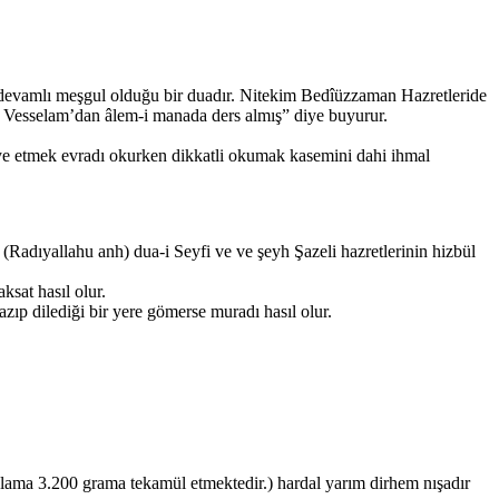
 devamlı meşgul olduğu bir duadır. Nitekim Bedîüzzaman Hazretleride
tü Vesselam’dan âlem-i manada ders almış” diye buyurur.
iye etmek evradı okurken dikkatli okumak kasemini dahi ihmal
Radıyallahu anh) dua-i Seyfi ve ve şeyh Şazeli hazretlerinin hizbül
ksat hasıl olur.
zıp dilediği bir yere gömerse muradı hasıl olur.
talama 3.200 grama tekamül etmektedir.) hardal yarım dirhem nışadır