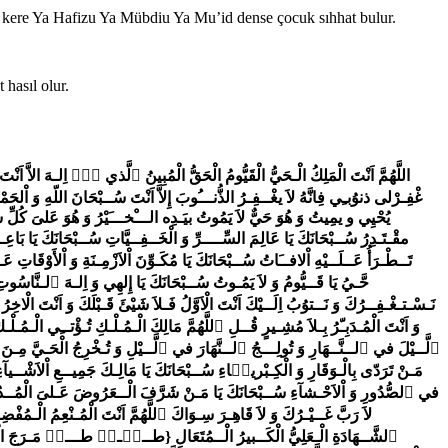
 kere Ya Hafizu Ya Mübdiu Ya Mu’id dense çocuk sıhhat bulur.
 hasıl olur.
اللَّهُمَّ اَنْتَ الْمَلِكُ الْـحَيُّ الْقَيُّومُ الْحَقُّ الْمُبِينُ ٱلَّذي لاۤ اِلـهَ الاَّ اَنْتَ اَنْتَ ربِّى خَلَــقْتَنى واَناَ عَبْدُكَ وَاَنَا عَلَى عَـهْدِكَ وَ وَعْدِكَ مَا اسْتَطَعْتُ اَعـُوذُ بِكَ مِنْ شرِّ مَا صَنعْتُ اَبـُوءُ لـَكَ بنـِعْمَـتِكَ عَلَـىَّ وَ اَبـُوءُ بــذَنـــْبـِي فَٱ غْفِـرْلى ذنوُبـِي فِانَّهُ لاَ يغْــفِـرُ الذُّنـــُوبَ إِلاَّ اَنْتَ سُــبْحَانَ اللّهِ وَ اْلحَمْدُ لِلَّهِ وَ لاۤ اِلـهَ إلاَّ اللَّهُ وَ اللَّهُ اَكْـبَرُ وَ لاَ حَـوْلَ وَ لاَ قـوّ ةَ إلاَّ باللّـهِ اْلعَـلِىِّ اْلعَــظِيمِ هُوَ اْلاَوَّلُ وَ اْلاخِرُ وَ ٱلظَّاهِرُ وَ الْبَاطِنُ وَ هُـوَ بِكُـلِّ شَيْئٍ عَلِــيمٌ يُحْيِي و يمِيتُ وَ هُوَ حَيٌّ لاَ يَمُوتُ بيَـدِه الـــْخـــَيْرُ وَ هُوَ عَلىَ كُلِّ شَيْءٍ قَـــديرٌ سُــبْحَانَكَ يَا عَــظِيــمُ الْـمُــعَــظَّمُ سُــبْحَانَكَ يَا قَـيُّومُ الْمُكَرَّمُ سُــبْحَانَكَ يَا بَاعِثُ سُــبْحَانَكَ يَا وَارِثُ سُــبْحَانَكَ يَا قَـادِرُ سُــبْحَانَكَ يَا مقْـتَـدِرُ سُــبْحَانَكَ يَا عَالِمَ السِّــــرِّ وَ الْخَــفِــيَّاتِ سُــبْحَانَكَ يَا بَاعِــثَ مَنْ في الْجَدَالَةِ وَ الْمُسْـمَـكَاتِ سُــبْحَانَكَ يَا مُسْتَــعْـبَدَ جَــمِيـعِ الْخَـلآ ئِقِ سُــبْحَانَكَ يَا مُــقْــــدِّرَ الْــوَجْـدِ وَ ٱلــصَّــوَافِقِ سُــبْحَانَكَ يَا مَـنْ لاَ تَــطْـرَأُ عَــلَــيْهِ اْلافــَاتُ سُــبْحَانَكَ يَا مُكَـوِّنَ اْلاَزْمِـنَةِ وَ اْلأَوْقَاتِ عَـلاَ قــدْرُكَ وَتَـعَـالَــَــيْتَ عَمــَّا يَـقُــولُ ٱلظّاَلِمـُـونَ عُــلُــوًّا كَبِـيرًا سُــبْحَانَكَ يَا مُـعْـتِـقَ ٱلرِّقاَبِ سُــبْحَانَكَ يَا مُسَــــبِّبَ اْلأَسْـــبَابِ سُــبْحَانَكَ يَا حَّـيُ يَا قَــيُّومُ وَ لاَ يَمُـوتُ سُــبْحَانَكَ يَا إِلهِي وَ اِلـهَ ٱلـنَّاسُوتِ خَـلَـقْـتَـنَا رَبـَّنـَا بيَدِكَ وَ فَـضَّـلْـتَنـَا عَـلىَ كَـثـِـيرٍ مِـنْ خَلْــقِكَ فَـلَـكَ الْحَـمْدُ وَ ٱلـــنَّــعْــمـۤاءُ وَلَـكَ ٱلــطَّـوْلُ وَ اْلالآءُ تبَارَكْتَ رَبـَّـنَا وَ تَعَالَـيـْتَ نَـسْـتـغْـفِــرُكَ وَ نَــتوُبُ اِلَــيْكَ اَنْتَ الْاَوَّلُ فَـلاَ شَيْئَ قَـبْلَكَ وَ اَنْتَ الْاخِرُ فَـلاَ شَــيْئَ بَـعْـدَكَ وَ اَنْتَ ٱلـظَّاهِــرُ فَـلاَ شَـــيْئَ يُـشْـبِـهُـكَ وَ اَنْتَ الْــبَاطِـنُ فَـلاَ شَـيْئَ يرَاكَ وَ اَنْتَ الْـوَاحِـدُ بـلاَ كـثــِيرٍ وَ اَنْتَ الْـقَادِرُ بـلاَ وَزيــرٍ وَ اَنْتَ الْمُـدَبِـّرُ بِـلاَ مُشِـيرٍ قُــلِ ٱللَّهُمَّ مَالِكَ الْـمُـلْـكِ تُـؤْتــِي الْـمُـلْـكَ مَـنْ تَشـۤاءُ وَ تَــنْزِعُ الْــمُلْـكَ مِمَّنْ تَشـۤاءُ وَ تُــعِــزُّ مَنْ تَـشۤـاءُ وَ تُــذِلُّ مَـنْ تَـشـۤاءُ بِيَــدِكَ الْـخَــيْـرُ اِنَّـكَ عَـلىَ كُــلِّ شَىْءٍ قَــديرٌ تُولِــجُ ٱلَّــيْلَ في ٱلــنَّــهَارِ وَ تُولِـــجُ ٱلــنَّهَارَ في ٱلَّــيْلِ وَ تُـخْرِجُ الْحَـيَّ مِـنَ الْـمَـيِّتِ وَ تُـخْرِجُ الْمَـيِّتَ مِـنَ الْـحَـيِّ وَ تَــرْزُقُ مَـنْ تَـشـۤاءُ بِــغَــيْرِ حِسَـابٍ سُــبْحَانَكَ يَا مَنِ احْتَجَبَ في اْلاُؤلى عَـنْ جَمِيعِ الْوَرى سُــبْحَانَكَ يَا مَـنْ تَرَدّى بِالْـوَقَارِ وَ الْكِـبْريـۤاءِ سُــبْحَانَكَ يَا مَالِـكَ جَمِيــعِ اْلاَشْــيآءِ سُــبْحَانَكَ يَا مَـنْ تَـعَـزَّزَ بِالْــقُدْرَةِ وَ الْعُـلى سُــبْحَانَـكَ يَا مَـنْ يَـعْـلَمُ مَـا في ٱلضَّـوَاحِي ٱلسَّــبْــعِ وَ الْحُـسْـنى وَ يَا مَـنْ يَـعْـلَـمُ مـَا يَـتَــلَـجْلَــجُ في ٱلصُّدُورِ وَ اْلاَحْـشآءِ سُــبْحَانَكَ يَا مَـنْ شَرَّفَ الْــعَرُوضَ عَـلىَ الْمُــدُنِ وَ الْـقُــرى سُــبْحَانَكَ يَا مَـنْ يَعْـلَمُ مـَا تَـحْتَ الْجَـبوُب