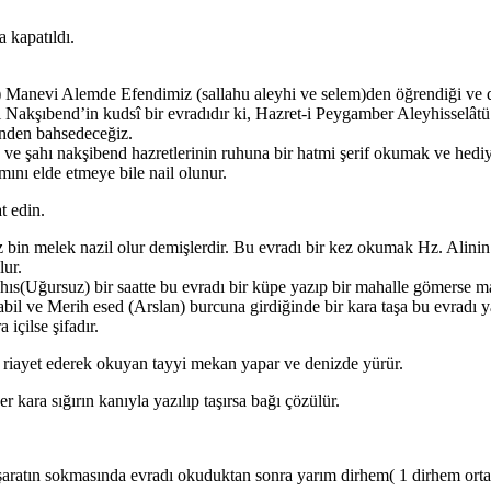
 kapatıldı.
uh) Manevi Alemde Efendimiz (sallahu aleyhi ve selem)den öğrendiği ve
ı Nakşıbend’in kudsî bir evradıdır ki, Hazret-i Peygamber Aleyhisselâ
inden bahsedeceğiz.
k ve şahı nakşibend hazretlerinin ruhuna bir hatmi şerif okumak ve hed
nı elde etmeye bile nail olunur.
t edin.
bin melek nazil olur demişlerdir. Bu evradı bir kez okumak Hz. Alinin (
lur.
hıs(Uğursuz) bir saatte bu evradı bir küpe yazıp bir mahalle gömerse ma
il ve Merih esed (Arslan) burcuna girdiğinde bir kara taşa bu evradı ya
içilse şifadır.
a riayet ederek okuyan tayyi mekan yapar ve denizde yürür.
 kara sığırın kanıyla yazılıp taşırsa bağı çözülür.
i haşaratın sokmasında evradı okuduktan sonra yarım dirhem( 1 dirhem or