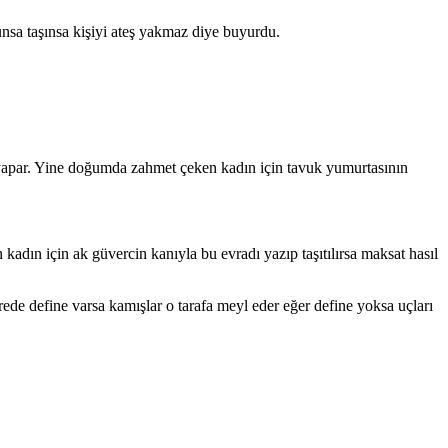
e de evradı şerife okunsa taşınsa kişiyi ateş yakmaz diye buyurdu.
 yapar. Yine doğumda zahmet çeken kadın için tavuk yumurtasının
adın için ak güvercin kanıyla bu evradı yazıp taşıtılırsa maksat hasıl
erede define varsa kamışlar o tarafa meyl eder eğer define yoksa uçları