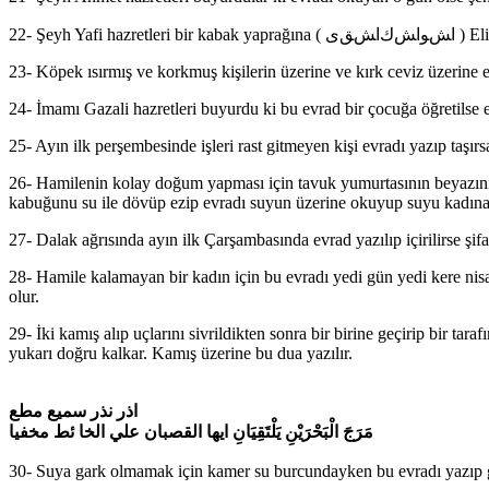
22- Şey
23- Köpek ısırmış ve korkmuş kişilerin üzerine ve kırk ceviz üzerine ev
24- İmamı Gazali hazretleri buyurdu ki bu evrad bir çocuğa öğretilse ezb
25- Ayın ilk perşembesinde işleri rast gitmeyen kişi evradı yazıp taşırs
26- Hamilenin kolay doğum yapması için tavuk yumurtasının beyazını 
kabuğunu su ile dövüp ezip evradı suyun üzerine okuyup suyu kadına 
27- Dalak ağrısında ayın ilk Çarşambasında evrad yazılıp içirilirse şifa
28- Hamile kalamayan bir kadın için bu evradı yedi gün yedi kere nisa
olur.
29- İki kamış alıp uçlarını sivrildikten sonra bir birine geçirip bir t
yukarı doğru kalkar. Kamış üzerine bu dua yazılır.
اذر نذر سميع مطع
مَرَجَ الْبَحْرَيْنِ يَلْتَقِيَانِ ايها القصبان علي الخا ئط مخفيا
30- Suya gark olmamak için kamer su burcundayken bu evradı yazıp g