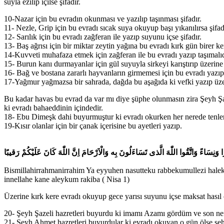
suyla ezilip içilse şifadır.
10-Nazar için bu evradın okunması ve yazılıp taşınması şifadır.
11- Nezle, Grip için bu evradı sıcak suya okuyup başı yıkanılırsa şifad
12- Sarılık için bu evradı zağferan ile yazıp suyunu içse şifadır.
13- Baş ağrısı için bir miktar zeytin yağına bu evradı kırk gün birer 
14-Kuvveti muhafaza etmek için zağferan ile bu evradı yazıp taşımalıd
15- Burun kanı durmayanlar için gül suyuyla sirkeyi karıştırıp üzerin
16- Bağ ve bostana zararlı hayvanların girmemesi için bu evradı yazıp b
17-Yağmur yağmazsa bir sahrada, dağda bu aşağıda ki vefki yazıp üzer
Bu kadar havas bu evrad da var mı diye şüphe olunmasın zira Şeyh Şaz
ki evradı bahaeddinin içindedir.
18- Ebu Dimeşk dahi buyurmuştur ki evradı okurken her nerede tenleri
19-Kısır olanlar için bir çanak içerisine bu ayetleri yazıp.
 وَنِسَاءً وَاتَّقُوا اللّٰهَ الَّذى تَسَاءَلُونَ بِه وَالْاَرْحَامَ اِنَّ اللّٰهَ كَانَ عَلَيْكُمْ رَقيبًا
Bismillahirrahmanirrahim Ya eyyuhen nasutteku rabbekumullezi haleka
innellahe kane aleykum rakiba ( Nisa 1)
Üzerine kırk kere evradı okuyup gece yarısı suyunu içse maksat hasıl 
20- Şeyh Şazeli hazretleri buyurdu ki imamı Azamı gördüm ve son nef
21- Şeyh Ahmet hazretleri buyurdular ki evradı okuyan o gün ölse şehit