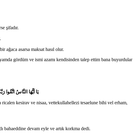
e şifadır.
.
ir ağaca asarsa maksat hasıl olur.
 rüyamda gördüm ve ismi azamı kendisinden talep ettim bana buyurdular
يَا اَيُّهَا النَّاسُ اتَّقُوا ر
alen kesirav ve nisaa, vettekullahellezi tesaelune bihi vel erham,
dı bahaeddine devam eyle ve artık korkma dedi.