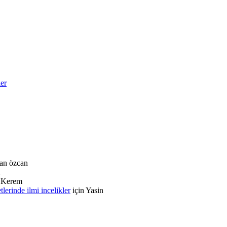
ler
an özcan
n
Kerem
rinde ilmi incelikler
için
Yasin