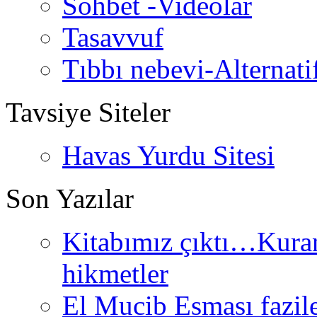
Sohbet -Videolar
Tasavvuf
Tıbbı nebevi-Alternati
Tavsiye Siteler
Havas Yurdu Sitesi
Son Yazılar
Kitabımız çıktı…Kurand
hikmetler
El Mucib Esması fazilet