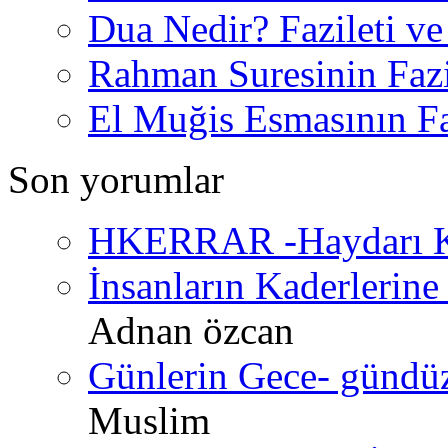
Dua Nedir? Fazileti ve
Rahman Suresinin Fazi
El Muğis Esmasının Faz
Son yorumlar
HKERRAR -Haydarı Ke
İnsanların Kaderlerine 
Adnan özcan
Günlerin Gece- gündüz 
Muslim