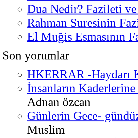
Dua Nedir? Fazileti ve
Rahman Suresinin Fazi
El Muğis Esmasının Faz
Son yorumlar
HKERRAR -Haydarı Ke
İnsanların Kaderlerine 
Adnan özcan
Günlerin Gece- gündüz 
Muslim