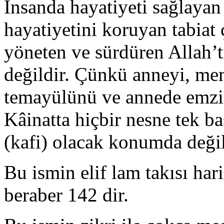
İnsanda hayatiyeti sağlaya
hayatiyetini koruyan tabiat 
yöneten ve sürdüren Allah’t
değildir. Çünkü anneyi, me
temayülünü ve annede emzirm
Kâinatta hiçbir nesne tek ba
(kafi) olacak konumda değil
Bu ismin elif lam takısı hari
beraber 142 dir.