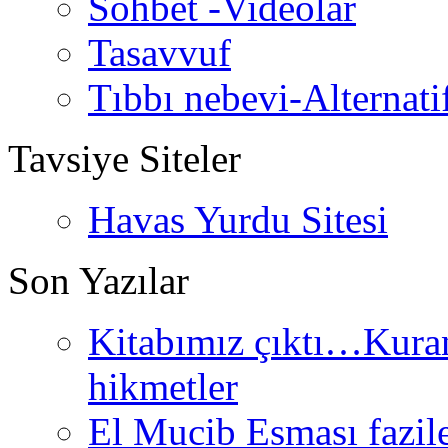
Sohbet -Videolar
Tasavvuf
Tıbbı nebevi-Alternati
Tavsiye Siteler
Havas Yurdu Sitesi
Son Yazılar
Kitabımız çıktı…Kurand
hikmetler
El Mucib Esması fazilet