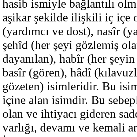
hasib ismiyle bağlantılı ol
aşikar şekilde ilişkili iç iç
(yardımcı ve dost), nasîr (y
şehîd (her şeyi gözlemiş ola
dayanılan), habîr (her şeyi
basîr (gören), hâdî (kılavu
gözeten) isimleridir. Bu isi
içine alan isimdir. Bu sebep
olan ve ihtiyacı gideren sad
varlığı, devamı ve kemali