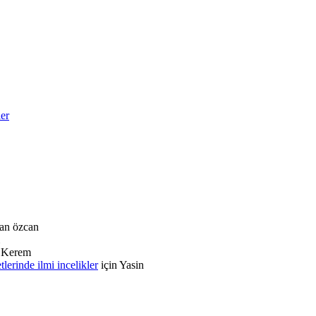
ler
an özcan
n
Kerem
rinde ilmi incelikler
için
Yasin