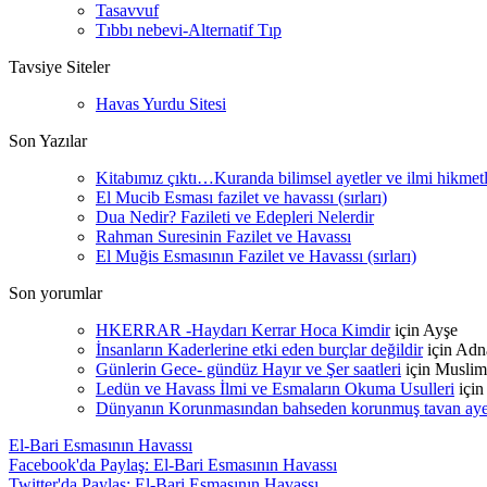
Tasavvuf
Tıbbı nebevi-Alternatif Tıp
Tavsiye Siteler
Havas Yurdu Sitesi
Son Yazılar
Kitabımız çıktı…Kuranda bilimsel ayetler ve ilmi hikmet
El Mucib Esması fazilet ve havassı (sırları)
Dua Nedir? Fazileti ve Edepleri Nelerdir
Rahman Suresinin Fazilet ve Havassı
El Muğis Esmasının Fazilet ve Havassı (sırları)
Son yorumlar
HKERRAR -Haydarı Kerrar Hoca Kimdir
için
Ayşe
İnsanların Kaderlerine etki eden burçlar değildir
için
Adn
Günlerin Gece- gündüz Hayır ve Şer saatleri
için
Muslim
Ledün ve Havass İlmi ve Esmaların Okuma Usulleri
içi
Dünyanın Korunmasından bahseden korunmuş tavan ayetle
El-Bari Esmasının Havassı
Facebook'da Paylaş: El-Bari Esmasının Havassı
Twitter'da Paylaş: El-Bari Esmasının Havassı