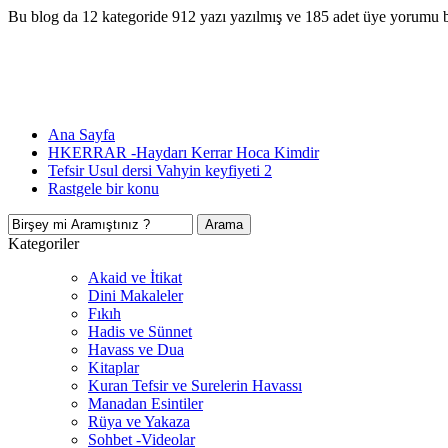
Bu blog da 12 kategoride 912 yazı yazılmış ve 185 adet üye yorumu 
Ana Sayfa
HKERRAR -Haydarı Kerrar Hoca Kimdir
Tefsir Usul dersi Vahyin keyfiyeti 2
Rastgele bir konu
Kategoriler
Akaid ve İtikat
Dini Makaleler
Fıkıh
Hadis ve Sünnet
Havass ve Dua
Kitaplar
Kuran Tefsir ve Surelerin Havassı
Manadan Esintiler
Rüya ve Yakaza
Sohbet -Videolar