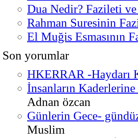
Dua Nedir? Fazileti ve
Rahman Suresinin Fazi
El Muğis Esmasının Faz
Son yorumlar
HKERRAR -Haydarı Ke
İnsanların Kaderlerine 
Adnan özcan
Günlerin Gece- gündüz 
Muslim