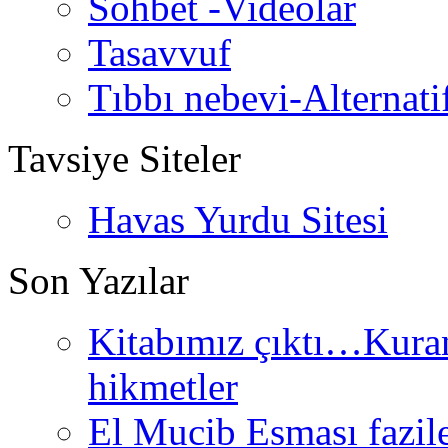
Sohbet -Videolar
Tasavvuf
Tıbbı nebevi-Alternati
Tavsiye Siteler
Havas Yurdu Sitesi
Son Yazılar
Kitabımız çıktı…Kurand
hikmetler
El Mucib Esması fazilet