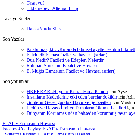
Tasavvuf
Tıbbı nebevi-Alternatif Tıp
Tavsiye Siteler
Havas Yurdu Sitesi
Son Yazılar
Kitabımız çıktı…Kuranda bilimsel ayetler ve ilmi hikmet
El Mucib Esması fazilet ve havassı (sırları)
Dua Nedir? Fazileti ve Edepleri Nelerdir
Rahman Suresinin Fazilet ve Havassı
El Muğis Esmasının Fazilet ve Havassı (sırları)
Son yorumlar
HKERRAR -Haydarı Kerrar Hoca Kimdir
için
Ayşe
İnsanların Kaderlerine etki eden burçlar değildir
için
Adn
Günlerin Gece- gündüz Hayır ve Şer saatleri
için
Muslim
Ledün ve Havass İlmi ve Esmaların Okuma Usulleri
içi
Dünyanın Korunmasından bahseden korunmuş tavan ayetle
El-Afüv Esmasının Havassı
Facebook'da Paylaş: El-Afüv Esmasının Havassı
Twitter'da Paylaş: El-Afüv Esmasının Havassı