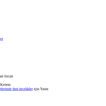
ler
an özcan
n
Kerem
rinde ilmi incelikler
için
Yasin