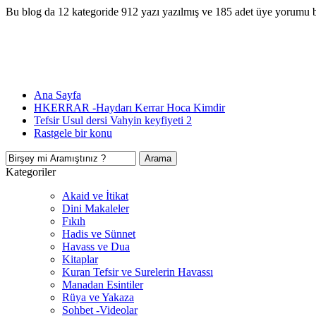
Bu blog da 12 kategoride 912 yazı yazılmış ve 185 adet üye yorumu 
Ana Sayfa
HKERRAR -Haydarı Kerrar Hoca Kimdir
Tefsir Usul dersi Vahyin keyfiyeti 2
Rastgele bir konu
Kategoriler
Akaid ve İtikat
Dini Makaleler
Fıkıh
Hadis ve Sünnet
Havass ve Dua
Kitaplar
Kuran Tefsir ve Surelerin Havassı
Manadan Esintiler
Rüya ve Yakaza
Sohbet -Videolar