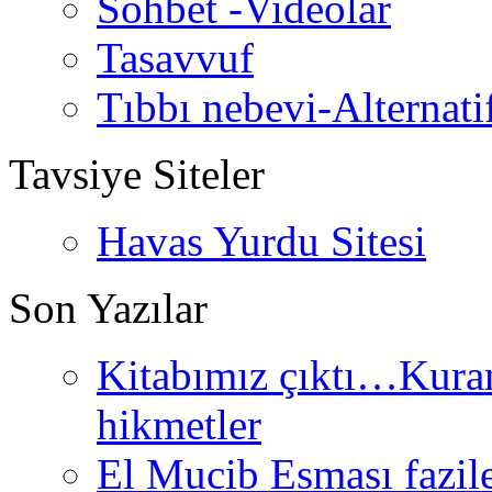
Sohbet -Videolar
Tasavvuf
Tıbbı nebevi-Alternati
Tavsiye Siteler
Havas Yurdu Sitesi
Son Yazılar
Kitabımız çıktı…Kurand
hikmetler
El Mucib Esması fazilet