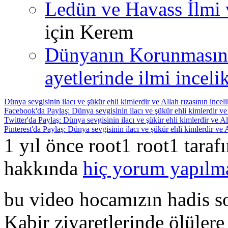
Ledün ve Havass İlmi 
için
Kerem
Dünyanın Korunmasın
ayetlerinde ilmi incelik
Dünya sevgisinin ilacı ve şükür ehli kimlerdir ve Allah rızasının inceli
Facebook'da Paylaş: Dünya sevgisinin ilacı ve şükür ehli kimlerdir ve A
Twitter'da Paylaş: Dünya sevgisinin ilacı ve şükür ehli kimlerdir ve All
Pinterest'da Paylaş: Dünya sevgisinin ilacı ve şükür ehli kimlerdir ve A
1 yıl önce root1 root1 tara
hakkında
hiç yorum yapılm
bu video hocamızın hadis so
Kabir ziyaretlerinde ölüler