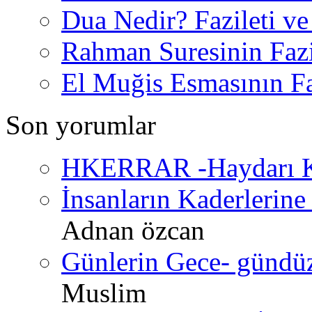
Dua Nedir? Fazileti ve
Rahman Suresinin Fazi
El Muğis Esmasının Faz
Son yorumlar
HKERRAR -Haydarı Ke
İnsanların Kaderlerine 
Adnan özcan
Günlerin Gece- gündüz 
Muslim