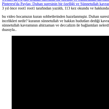
Pinterest'da Paylaş: Duhan suresinin bir özelliği ve Sünnetullah kavram
3 yıl önce root1 root1 tarafından yazıldı, 113 kez okundu ve hakkınd
bu video hocamızın kuran sohbetlerinden hazırlanmıştır. Duhan suresini
incelikleri nedir? kuranın sünnetullah ve hakkın hudutları dediği ka
sünnetullah kavramının ahirzaman ve deccalizm ile bağlantıları nelerdi
duasıyla..