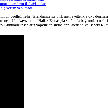
ının deccalizm ile bağlantıları
a
hiç yorum yapılmadı.
n bir özelliği nedir? Efendimize s.a.v ilk inen ayette ikra-oku denmesi
vram nedir? bu kavramların Hallak Esmasıyla ve fıtratla bağlantıları n
r? Günümüz insanların yaşadıkları sıkıntıların, afetlerin vb. sebebi Rum