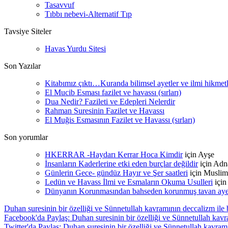
Tasavvuf
Tıbbı nebevi-Alternatif Tıp
Tavsiye Siteler
Havas Yurdu Sitesi
Son Yazılar
Kitabımız çıktı…Kuranda bilimsel ayetler ve ilmi hikmet
El Mucib Esması fazilet ve havassı (sırları)
Dua Nedir? Fazileti ve Edepleri Nelerdir
Rahman Suresinin Fazilet ve Havassı
El Muğis Esmasının Fazilet ve Havassı (sırları)
Son yorumlar
HKERRAR -Haydarı Kerrar Hoca Kimdir
için
Ayşe
İnsanların Kaderlerine etki eden burçlar değildir
için
Adn
Günlerin Gece- gündüz Hayır ve Şer saatleri
için
Muslim
Ledün ve Havass İlmi ve Esmaların Okuma Usulleri
içi
Dünyanın Korunmasından bahseden korunmuş tavan ayetle
Duhan suresinin bir özelliği ve Sünnetullah kavramının deccalizm ile b
Facebook'da Paylaş: Duhan suresinin bir özelliği ve Sünnetullah kavra
Twitter'da Paylaş: Duhan suresinin bir özelliği ve Sünnetullah kavramı