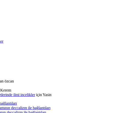
ler
an özcan
n
Kerem
rinde ilmi incelikler
için
Yasin
ağlantıları
mının deccalizm ile bağlantıları
nın deccalizm ile bağlantıları