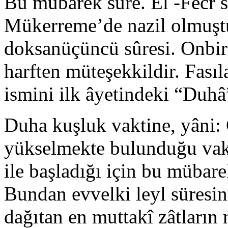
Bu mübarek süre. El -Fecr 
Mükerreme’de nazil olmuştu
doksanüçüncü sûresi. Onbir 
harften müteşekkildir. Fasılas
ismini ilk âyetindeki “Duhâ
Duha kuşluk vaktine, yâni
yükselmekte bulunduğu vak
ile başladığı için bu mübare
Bundan evvelki leyl süresind
dağıtan en muttakî zâtların 