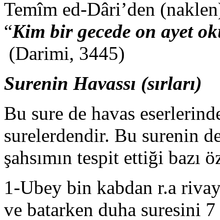
Temîm ed-Dâri’den (naklen) 
“
Kim bir gecede on ayet ok
(Darimi, 3445)
Surenin Havassı (sırları)
Bu sure de havas eserlerind
surelerdendir. Bu surenin d
şahsımın tespit ettiği bazı ö
1-Ubey bin kabdan r.a riva
ve batarken duha suresini 7 