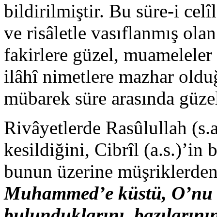
bildirilmiştir. Bu süre-i ce
ve risâletle vasıflanmış ol
fakirlere güzel, muameleler
ilâhî nimetlere mazhar old
mübarek süre arasında güzel
Rivâyetlerde Rasûlullah (s.
kesildiğini, Cibrîl (a.s.)’i
bunun üzerine müşriklerden 
Muhammed’e küstü, O’nu te
bulunduklarını, bazılarını