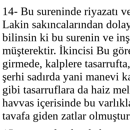
14- Bu sureninde riyazatı ve 
Lakin sakıncalarından dola
bilinsin ki bu surenin ve inş
müşterektir. İkincisi Bu göre
girmede, kalplere tasarrufta
şerhi sadırda yani manevi k
gibi tasarruflara da haiz me
havvas içerisinde bu varlık
tavafa giden zatlar olmuştu