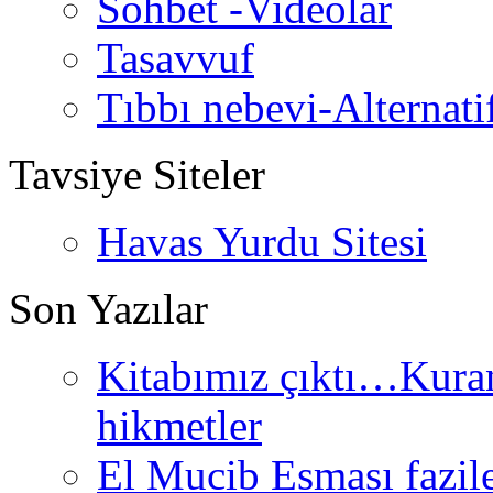
Sohbet -Videolar
Tasavvuf
Tıbbı nebevi-Alternati
Tavsiye Siteler
Havas Yurdu Sitesi
Son Yazılar
Kitabımız çıktı…Kurand
hikmetler
El Mucib Esması fazilet