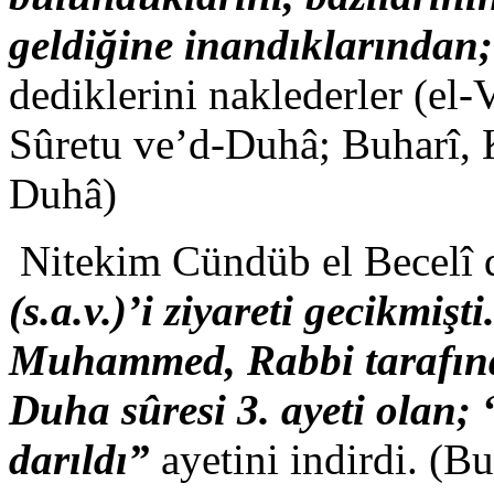
geldiğine inandıklarından;
dediklerini naklederler (el
Sûretu ve’d-Duhâ; Buharî, K
Duhâ)
Nitekim Cündüb el Becelî d
(s.a.v.)’i ziyareti gecikmiş
Muhammed, Rabbi tarafından
Duha sûresi 3. ayeti olan; 
darıldı”
ayetini indirdi. (B