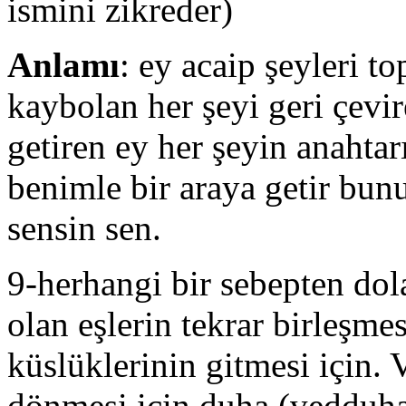
ismini zikreder)
Anlamı
: ey acaip şeyleri to
kaybolan her şeyi geri çevir
getiren ey her şeyin anahta
benimle bir araya getir bunu
sensin sen.
9-herhangi bir sebepten do
olan eşlerin tekrar birleşmes
küslüklerinin gitmesi için. 
dönmesi için duha (vedduha