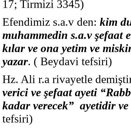
17; Tirmizi 3345)
Efendimiz s.a.v den:
kim du
muhammedin s.a.v şefaat e
kılar ve ona yetim ve miski
yazar
. ( Beydavi tefsiri)
Hz. Ali r.a rivayetle demişti
verici ve şefaat ayeti “Rab
kadar verecek” ayetidir ve 
tefsiri)