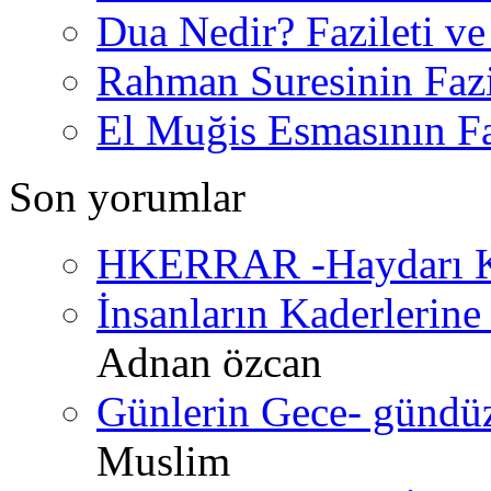
Dua Nedir? Fazileti ve
Rahman Suresinin Fazi
El Muğis Esmasının Faz
Son yorumlar
HKERRAR -Haydarı Ke
İnsanların Kaderlerine 
Adnan özcan
Günlerin Gece- gündüz 
Muslim