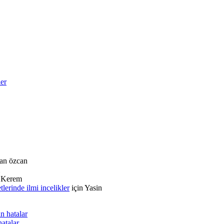
ler
an özcan
n
Kerem
rinde ilmi incelikler
için
Yasin
n hatalar
hatalar