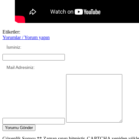
Etiketler:
Yorumlar / Yorum yapın
İsminiz:
Mail Adresiniz:
Güvenlik Sorusu
**
Zaman sınırı bitmiştir. CAPTCHA yeniden yükle