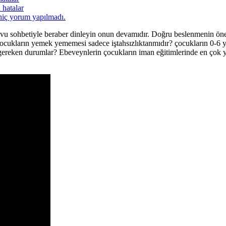
 hatalar
hiç yorum yapılmadı.
 sohbetiyle beraber dinleyin onun devamıdır. Doğru beslenmenin önemi 
çocukların yemek yememesi sadece iştahsızlıktanmıdır? çocukların 0-6 y
gereken durumlar? Ebeveynlerin çocukların iman eğitimlerinde en çok yap