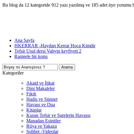
Bu blog da 12 kategoride 912 yazı yazılmış ve 185 adet üye yorumu 
Ana Sayfa
HKERRAR -Haydarı Kerrar Hoca Kimdir
Tefsir Usul dersi Vahyin keyfiyeti 2
Rastgele bir konu
Kategoriler
Akaid ve İtikat
Dini Makaleler
Fıkıh
Hadis ve Sünnet
Havass ve Dua
Kitaplar
Kuran Tefsir ve Surelerin Havassı
Manadan Esintiler
Rüya ve Yakaza
Sohbet -Videolar