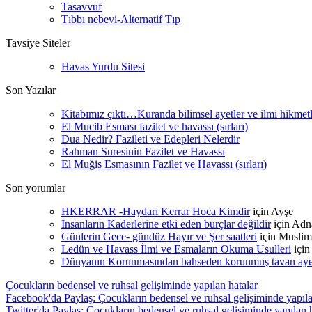
Tasavvuf
Tıbbı nebevi-Alternatif Tıp
Tavsiye Siteler
Havas Yurdu Sitesi
Son Yazılar
Kitabımız çıktı…Kuranda bilimsel ayetler ve ilmi hikmet
El Mucib Esması fazilet ve havassı (sırları)
Dua Nedir? Fazileti ve Edepleri Nelerdir
Rahman Suresinin Fazilet ve Havassı
El Muğis Esmasının Fazilet ve Havassı (sırları)
Son yorumlar
HKERRAR -Haydarı Kerrar Hoca Kimdir
için
Ayşe
İnsanların Kaderlerine etki eden burçlar değildir
için
Adn
Günlerin Gece- gündüz Hayır ve Şer saatleri
için
Muslim
Ledün ve Havass İlmi ve Esmaların Okuma Usulleri
içi
Dünyanın Korunmasından bahseden korunmuş tavan ayetle
Çocukların bedensel ve ruhsal gelişiminde yapılan hatalar
Facebook'da Paylaş: Çocukların bedensel ve ruhsal gelişiminde yapıla
Twitter'da Paylaş: Çocukların bedensel ve ruhsal gelişiminde yapılan 