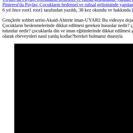
Pinterest'da Paylaş: Çocukların bedensel ve ruhsal gelişiminde yapılan
6 yıl önce root1 root1 tarafından yazıldı, 38 kez okundu ve hakkında
Gençlerle sohbet serisi-Akaid-Ahirete iman-UYARI: Bu videoyu dejavu
Çocukların beslenmelerinde dikkat edilmesi gereken hususlar nedir? 
tutumlar nedir? çocuklarda din ve iman eğitimlerinde dikkat edilmesi 
olarak ebeveynleri nasıl yanlış kodlar?bereket bulmanız duasıyla