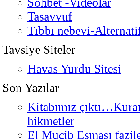
Sohbet -Videolar
Tasavvuf
Tıbbı nebevi-Alternati
Tavsiye Siteler
Havas Yurdu Sitesi
Son Yazılar
Kitabımız çıktı…Kurand
hikmetler
El Mucib Esması fazilet