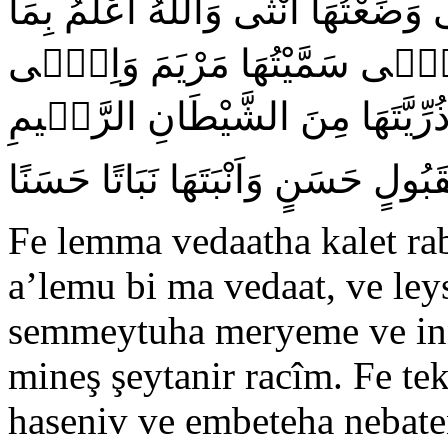
ضَعْتُهَا اُنْثٰى وَاللّٰهُ اَعْلَمُ بِمَا
َاِنّٖى سَمَّيْتُهَا مَرْيَمَ وَاِنّٖى
رِّيَّتَهَا مِنَ الشَّيْطَانِ الرَّجٖيمِ
 بِقَبُولٍ حَسَنٍ وَاَنْبَتَهَا نَبَاتًا حَسَنًا
Fe lemma vedaatha kalet rab
a’lemu bi ma vedaat, ve ley
semmeytuha meryeme ve inn
mineş şeytanir racîm. Fe te
haseniv ve embeteha nebat