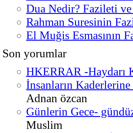
Dua Nedir? Fazileti ve
Rahman Suresinin Fazi
El Muğis Esmasının Faz
Son yorumlar
HKERRAR -Haydarı Ke
İnsanların Kaderlerine 
Adnan özcan
Günlerin Gece- gündüz 
Muslim