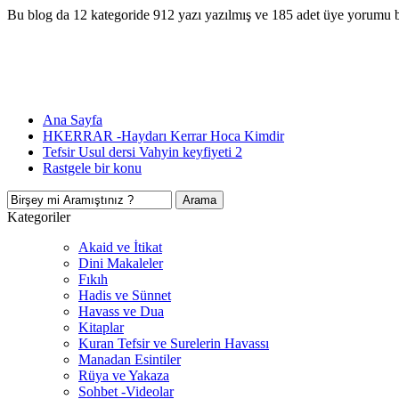
Bu blog da 12 kategoride 912 yazı yazılmış ve 185 adet üye yorumu 
Ana Sayfa
HKERRAR -Haydarı Kerrar Hoca Kimdir
Tefsir Usul dersi Vahyin keyfiyeti 2
Rastgele bir konu
Kategoriler
Akaid ve İtikat
Dini Makaleler
Fıkıh
Hadis ve Sünnet
Havass ve Dua
Kitaplar
Kuran Tefsir ve Surelerin Havassı
Manadan Esintiler
Rüya ve Yakaza
Sohbet -Videolar