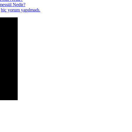
emessül Nedir?
a
hiç yorum yapılmadı.