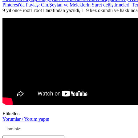
Pinterest'da Paylaş: Cin,Şeytan ve Meleklerin Suret değiştirmeleri, T
9 yıl önce root1 root1 tarafından yazıldı, 119 kez okundu ve hakkınd
Etiketler:
Yorumlar / Yorum yapın
İsminiz: