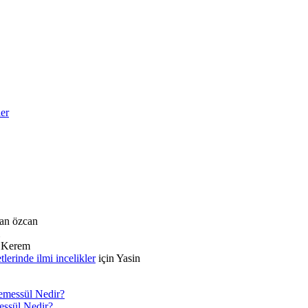
ler
an özcan
n
Kerem
rinde ilmi incelikler
için
Yasin
Temessül Nedir?
messül Nedir?