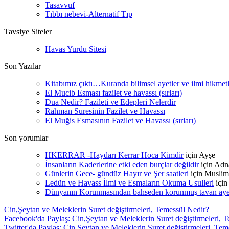
Tasavvuf
Tıbbı nebevi-Alternatif Tıp
Tavsiye Siteler
Havas Yurdu Sitesi
Son Yazılar
Kitabımız çıktı…Kuranda bilimsel ayetler ve ilmi hikmet
El Mucib Esması fazilet ve havassı (sırları)
Dua Nedir? Fazileti ve Edepleri Nelerdir
Rahman Suresinin Fazilet ve Havassı
El Muğis Esmasının Fazilet ve Havassı (sırları)
Son yorumlar
HKERRAR -Haydarı Kerrar Hoca Kimdir
için
Ayşe
İnsanların Kaderlerine etki eden burçlar değildir
için
Adn
Günlerin Gece- gündüz Hayır ve Şer saatleri
için
Muslim
Ledün ve Havass İlmi ve Esmaların Okuma Usulleri
içi
Dünyanın Korunmasından bahseden korunmuş tavan ayetle
Cin,Şeytan ve Meleklerin Suret değiştirmeleri, Temessül Nedir?
Facebook'da Paylaş: Cin,Şeytan ve Meleklerin Suret değiştirmeleri, 
Twitter'da Paylaş: Cin,Şeytan ve Meleklerin Suret değiştirmeleri, Te