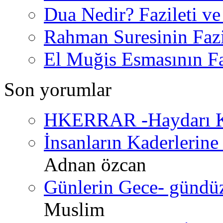
Dua Nedir? Fazileti ve
Rahman Suresinin Fazi
El Muğis Esmasının Faz
Son yorumlar
HKERRAR -Haydarı Ke
İnsanların Kaderlerine 
Adnan özcan
Günlerin Gece- gündüz 
Muslim