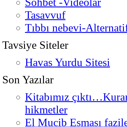
Sohbet -Videolar
Tasavvuf
Tıbbı nebevi-Alternati
Tavsiye Siteler
Havas Yurdu Sitesi
Son Yazılar
Kitabımız çıktı…Kurand
hikmetler
El Mucib Esması fazilet