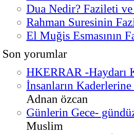
Dua Nedir? Fazileti ve
Rahman Suresinin Fazi
El Muğis Esmasının Faz
Son yorumlar
HKERRAR -Haydarı Ke
İnsanların Kaderlerine 
Adnan özcan
Günlerin Gece- gündüz 
Muslim