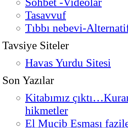
Sohbet -Videolar
Tasavvuf
Tıbbı nebevi-Alternati
Tavsiye Siteler
Havas Yurdu Sitesi
Son Yazılar
Kitabımız çıktı…Kurand
hikmetler
El Mucib Esması fazilet