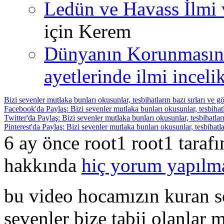
Ledün ve Havass İlmi 
için
Kerem
Dünyanın Korunmasın
ayetlerinde ilmi incelik
Bizi sevenler mutlaka bunları okusunlar, tesbihatların bazı sırları ve g
Facebook'da Paylaş: Bizi sevenler mutlaka bunları okusunlar, tesbihatla
Twitter'da Paylaş: Bizi sevenler mutlaka bunları okusunlar, tesbihatları
Pinterest'da Paylaş: Bizi sevenler mutlaka bunları okusunlar, tesbihatla
6 ay önce root1 root1 taraf
hakkında
hiç yorum yapılm
bu video hocamızın kuran so
sevenler bize tabii olanlar 