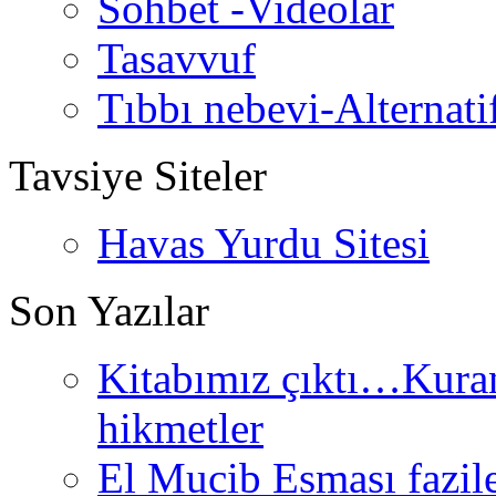
Sohbet -Videolar
Tasavvuf
Tıbbı nebevi-Alternati
Tavsiye Siteler
Havas Yurdu Sitesi
Son Yazılar
Kitabımız çıktı…Kurand
hikmetler
El Mucib Esması fazilet