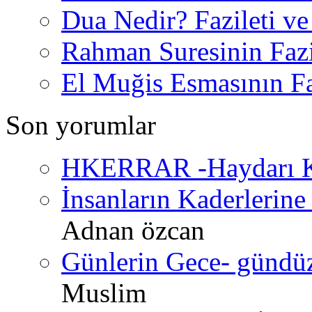
Dua Nedir? Fazileti ve
Rahman Suresinin Fazi
El Muğis Esmasının Faz
Son yorumlar
HKERRAR -Haydarı Ke
İnsanların Kaderlerine 
Adnan özcan
Günlerin Gece- gündüz 
Muslim