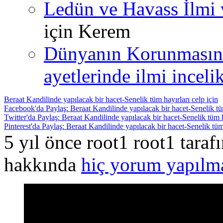
Ledün ve Havass İlmi 
için
Kerem
Dünyanın Korunmasın
ayetlerinde ilmi incelik
Beraat Kandilinde yapılacak bir hacet-Senelik tüm hayırları celp için
Facebook'da Paylaş: Beraat Kandilinde yapılacak bir hacet-Senelik tüm
Twitter'da Paylaş: Beraat Kandilinde yapılacak bir hacet-Senelik tüm h
Pinterest'da Paylaş: Beraat Kandilinde yapılacak bir hacet-Senelik tüm 
5 yıl önce root1 root1 tara
hakkında
hiç yorum yapılm