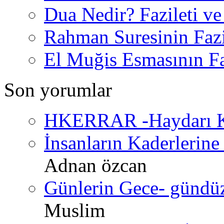
Dua Nedir? Fazileti ve
Rahman Suresinin Fazi
El Muğis Esmasının Faz
Son yorumlar
HKERRAR -Haydarı Ke
İnsanların Kaderlerine 
Adnan özcan
Günlerin Gece- gündüz 
Muslim