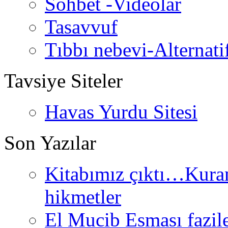
Sohbet -Videolar
Tasavvuf
Tıbbı nebevi-Alternati
Tavsiye Siteler
Havas Yurdu Sitesi
Son Yazılar
Kitabımız çıktı…Kurand
hikmetler
El Mucib Esması fazilet