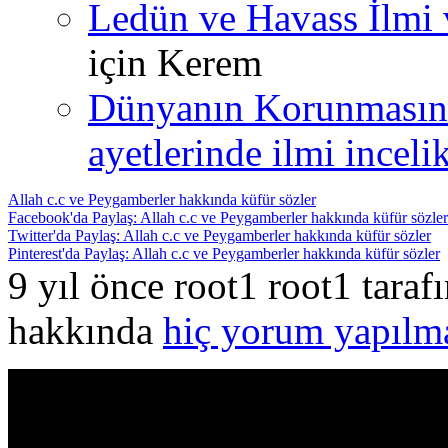
Ledün ve Havass İlmi 
için
Kerem
Dünyanın Korunmasın
ayetlerinde ilmi incelik
Allah c.c ve Peygamberler hakkında küfür sözler
Facebook'da Paylaş: Allah c.c ve Peygamberler hakkında küfür sözler
Twitter'da Paylaş: Allah c.c ve Peygamberler hakkında küfür sözler
Pinterest'da Paylaş: Allah c.c ve Peygamberler hakkında küfür sözler
9 yıl önce root1 root1 tara
hakkında
hiç yorum yapılm