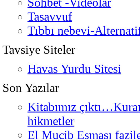
Sohbet -Videolar
Tasavvuf
Tıbbı nebevi-Alternati
Tavsiye Siteler
Havas Yurdu Sitesi
Son Yazılar
Kitabımız çıktı…Kurand
hikmetler
El Mucib Esması fazilet