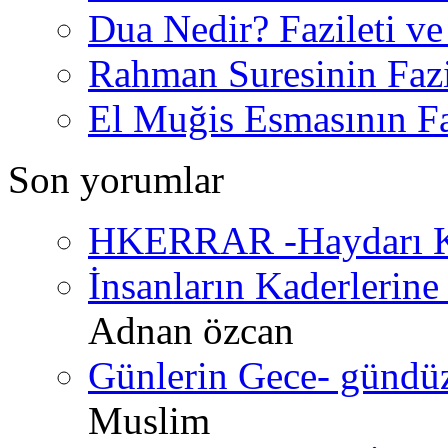
Dua Nedir? Fazileti ve
Rahman Suresinin Fazi
El Muğis Esmasının Faz
Son yorumlar
HKERRAR -Haydarı Ke
İnsanların Kaderlerine 
Adnan özcan
Günlerin Gece- gündüz 
Muslim