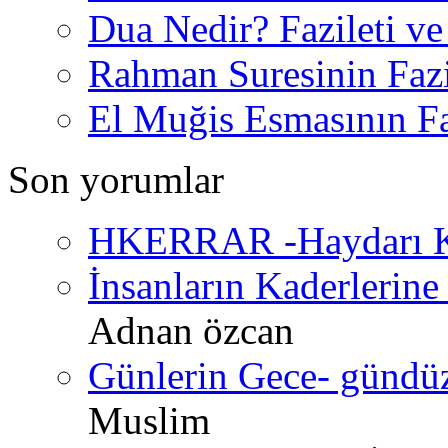
Dua Nedir? Fazileti ve
Rahman Suresinin Fazi
El Muğis Esmasının Faz
Son yorumlar
HKERRAR -Haydarı Ke
İnsanların Kaderlerine 
Adnan özcan
Günlerin Gece- gündüz 
Muslim