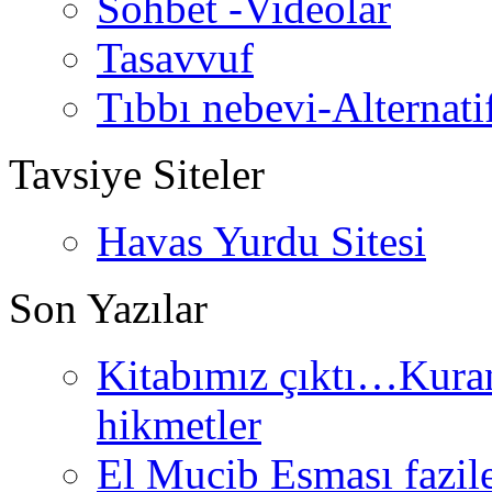
Sohbet -Videolar
Tasavvuf
Tıbbı nebevi-Alternati
Tavsiye Siteler
Havas Yurdu Sitesi
Son Yazılar
Kitabımız çıktı…Kurand
hikmetler
El Mucib Esması fazilet