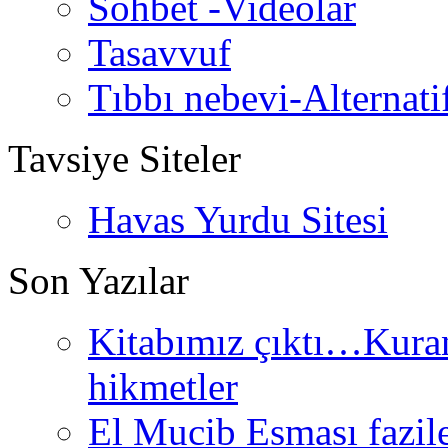
Sohbet -Videolar
Tasavvuf
Tıbbı nebevi-Alternati
Tavsiye Siteler
Havas Yurdu Sitesi
Son Yazılar
Kitabımız çıktı…Kurand
hikmetler
El Mucib Esması fazilet