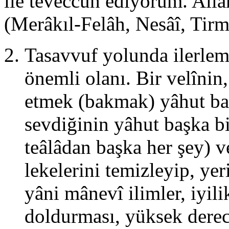
ile teveccüh ediyorum. Alla
(Merâkıl-Felâh, Nesâî, Tir
Tasavvuf yolunda ilerlem
önemli olanı. Bir velînin,
etmek (bakmak) yâhut baş
sevdiğinin yâhut başka b
teâlâdan başka her şey) 
lekelerini temizleyip, yer
yâni mânevî ilimler, iyilik
doldurması, yüksek derec