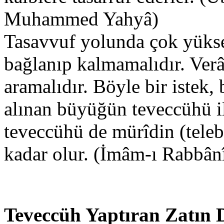
Muhammed Yahyâ)
Tasavvuf yolunda çok yüksek
bağlanıp kalmamalıdır. Verâl
aramalıdır. Böyle bir istek,
alınan büyüğün teveccühü il
teveccühü de mürîdin (telebe
kadar olur. (İmâm-ı Rabbân
Teveccüh Yaptıran Zatın D