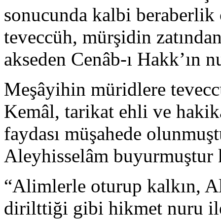
sonucunda kalbi beraberlik 
teveccüh, mürşidin zatından
akseden Cenâb-ı Hakk’ın n
Meşâyihin müridlere tevecc
Kemâl, tarikat ehli ve hakik
faydası müşahede olunmuşt
Aleyhisselâm buyurmuştur 
“Alimlerle oturup kalkın, 
dirilttiği gibi hikmet nuru ile