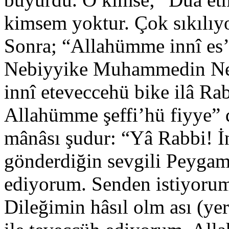
kimsem yoktur. Çok sıkılıyo
Sonra; “Allahümme innî es’
Nebiyyike Muhammedin Ne
innî eteveccehü bike ilâ Rabb
Allahümme şeffi’hü fiyye” 
mânâsı şudur: “Yâ Rabbi! İ
gönderdiğin sevgili Peygam
ediyorum. Senden istiyor
Dileğimin hâsıl olm ası (ye