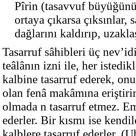
Pîrin (tasavvuf büyüğünü
ortaya çıkarsa çıksınlar,
dağlarını kaldırıp, uzak
Tasarruf sâhibleri üç nev’id
teâlânın izni ile, her istedi
kalbine tasarruf ederek, on
olan fenâ makâmına eriştirir
olmada n tasarruf etmez. E
ederler. Bir kısmı ise kendil
kalblere tasarruf ederler. (