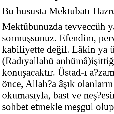
Bu hususta Mektubatı Hazre
Mektûbunuzda tevveccüh ya
sormuşsunuz. Efendim, perv
kabiliyette değil. Lâkin ya
(Radıyallahü anhümâ)işittiğ
konuşacaktır. Üstad-ı a?za
önce, Allah?a âşık olanların
okumasıyla, bast ve neş?esi
sohbet etmekle meşgul olup