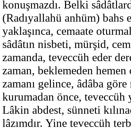
konuşmazdı. Belki sâdâtlar
(Radıyallahü anhüm) bahs 
yaklaşınca, cemaate oturmal
sâdâtın nisbeti, mürşid, cem
zamanda, teveccüh eder derd
zaman, beklemeden hemen o
zamanı gelince, âdâba göre m
kurumadan önce, teveccüh ya
Lâkin abdest, sünneti kılı
lâzımdır. Yine teveccüh ter