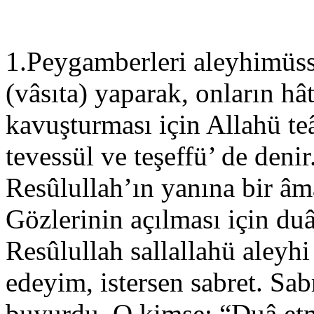
1.Peygamberleri aleyhimüss
(vâsıta) yaparak, onların hâtı
kavuşturması için Allahü te
tevessül ve teşeffü’ de denir
Resûlullah’ın yanına bir âmâ
Gözlerinin açılması için duâ 
Resûlullah sallallahü aleyhi
edeyim, istersen sabret. Sab
buyurdu. O kimse; “Duâ et