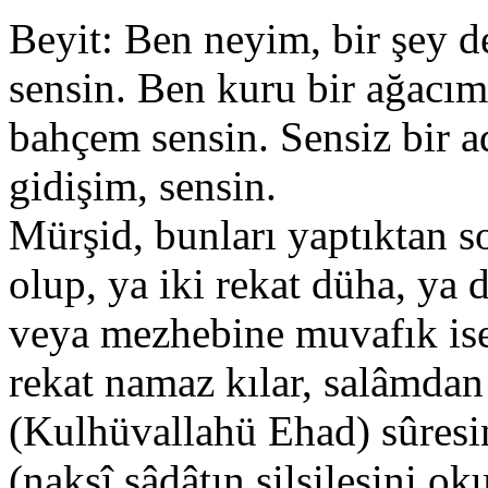
Beyit: Ben neyim, bir şey 
sensin. Ben kuru bir ağacı
bahçem sensin. Sensiz bir 
gidişim, sensin.
Mürşid, bunları yaptıktan s
olup, ya iki rekat düha, ya
veya mezhebine muvafık ise,
rekat namaz kılar, salâmdan 
(Kulhüvallahü Ehad) sûresin
(nakşî sâdâtın silsilesini ok