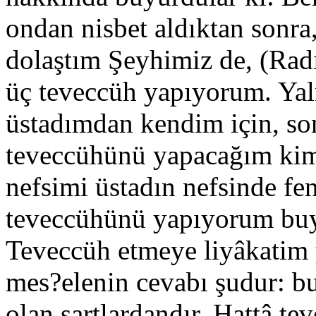
ondan nisbet aldıktan sonra,
dolaştım Şeyhimiz de, (Radı
üç teveccüh yapıyorum. Yal
üstadımdan kendim için, s
teveccühünü yapacağım kims
nefsimi üstadın nefsinde fe
teveccühünü yapıyorum bu
Teveccüh etmeye liyâkatim 
mes?elenin cevabı şudur: b
olan şartlardandır. Hattâ te