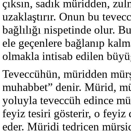
çıksın, sadık müridden, zulm
uzaklaştırır. Onun bu tevec
bağlılığı nispetinde olur. B
ele geçenlere bağlanıp kalm
olmakla intisab edilen büy
Teveccühün, müridden mürşi
muhabbet” denir. Mürid, mü
yoluyla teveccüh edince mü
feyiz tesiri gösterir, o feyiz 
eder. Müridi tedricen mürşi