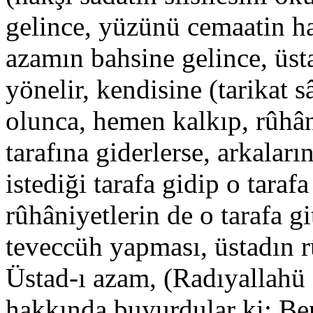
gelince, yüzünü cemaatin ha
azamın bahsine gelince, üs
yönelir, kendisine (tarikat s
olunca, hemen kalkıp, rûhân
tarafına giderlerse, arkaları
istediği tarafa gidip o tara
rûhâniyetlerin de o tarafa gi
teveccüh yapması, üstadın r
Üstad-ı azam, (Radıyallahü 
hakkında buyurdular ki: Be