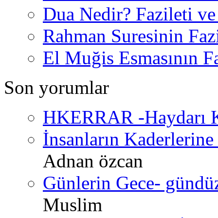
Dua Nedir? Fazileti ve
Rahman Suresinin Fazi
El Muğis Esmasının Faz
Son yorumlar
HKERRAR -Haydarı Ke
İnsanların Kaderlerine 
Adnan özcan
Günlerin Gece- gündüz 
Muslim