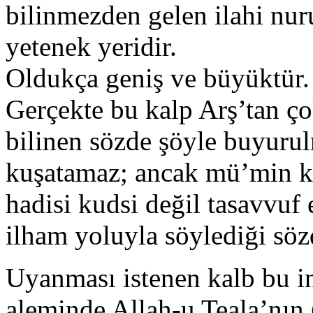
bilinmezden gelen ilahi nur
yetenek yeridir.
Oldukça geniş ve büyüktür. 
Gerçekte bu kalp Arş’tan ç
bilinen sözde şöyle buyurul
kuşatamaz; ancak mü’min ku
hadisi kudsi değil tasavvuf
ilham yoluyla söylediği söz
Uyanması istenen kalb bu i
aleminde Allah-u Teala’nın (c