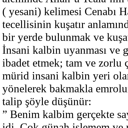
( yesani) kelimesi Cenabı Ha
tecellisinin kuşatır anlamın
bir yerde bulunmak ve kuşa
İnsani kalbin uyanması ve ge
ibadet etmek; tam ve zorlu 
mürid insani kalbin yeri ol
yönelerek bakmakla emrolu
talip şöyle düşünür:
” Benim kalbim gerçekte sa
idi. Çok günah işlemem ve n