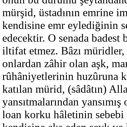
mürşid, üstadının emrine im
kendisine emr eylediğinin 
edecektir. O senada badest
iltifat etmez. Bâzı müridler
onlardan zâhir olan aşk, ma
rûhâniyetlerinin huzûruna k
katılan mürid, (sâdâtın) Al
yansıtmalarından yansımış o
loan korku hâletinin sebebi