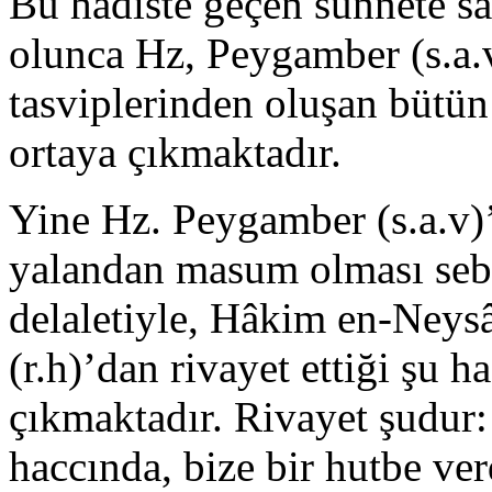
Bu hadiste geçen sünnete sa
olunca Hz, Peygamber (s.a.v)
tasviplerinden oluşan bütün 
ortaya çıkmaktadır.
Yine Hz. Peygamber (s.a.v)’i
yalan­dan masum olması seb
delaletiyle, Hâkim en-Neys
(r.h)’dan rivayet ettiği şu h
çıkmaktadır. Rivayet şudur: 
haccında, bize bir hutbe ve