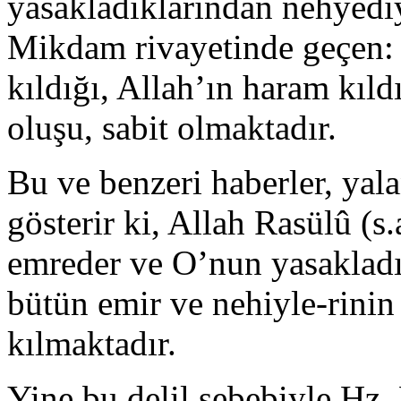
yasakladıklarından nehyediy
Mikdam rivayetinde geçen:
kıldığı, Allah’ın haram kıldı
oluşu, sabit olmaktadır.
Bu ve benzeri haberler, ya
gös­terir ki, Allah Rasülû (s
emreder ve O’nun yasakladı
bütün emir ve nehiyle-rinin 
kılmaktadır.
Yine bu delil sebebiyle Hz.