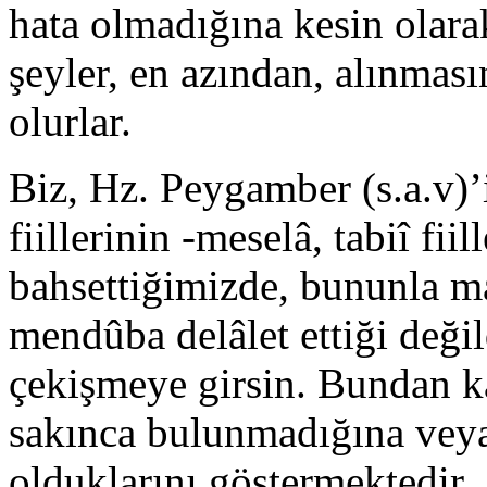
hata olmadığına kesin olar
şeyler, en azından, alınmas
olurlar.
Biz, Hz. Peygamber (s.a.v)’
fiil­lerinin -meselâ, tabiî fii
bahsettiğimizde, bununla m
mendûba delâlet ettiği de­ği
çekişmeye girsin. Bundan kas
sakınca bulunmadığına veya
olduklarını göstermektedir.