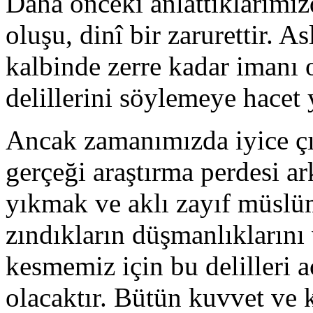
Daha önceki anlattıklarımızd
olu­şu, dinî bir zarurettir. 
kalbinde zerre kadar imanı 
delillerini söylemeye hacet 
Ancak zamanımızda iyice çığ
gerçeği araştırma perdesi ar
yıkmak ve aklı zayıf müslü
zındıkların düşmanlık­larını 
kesmemiz için bu delilleri a
olacaktır. Bütün kuvvet ve ku