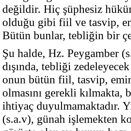
değildir. Hiç şüphesiz hü­kü
olduğu gibi fiil ve tasvip, 
Bütün bunlar, tebliğin bir çe
Şu halde, Hz. Peygamber (s.a
dışında, tebliği zedeleyece
onun bütün fiil, tas­vip, emi
olmasını gerekli kılmakta, 
ihtiyaç duyulmamaktadır. Yi
(s.a.v), günah işlemekten k