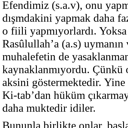
Efendimiz (s.a.v), onu yapm
dışmdakini yapmak daha faz
o fiili yapmıyor­lardı. Yoksa
Rasûlullah’a (a.s) uymanın
muhalefetin de yasaklanmam
kaynaklanmıyordu. Çünkü on
aksini göstermektedir. Yin
Ki-tab’dan hüküm çıkarmay
daha muktedir idiler.
Bununla birlikte onlar, baş