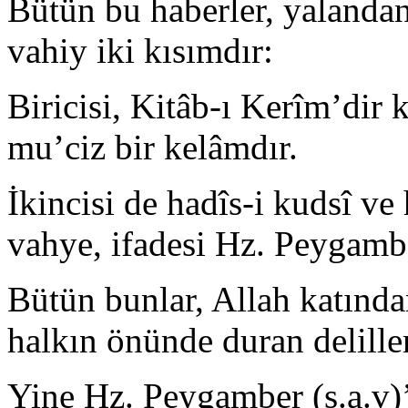
Bütün bu haberler, yalandan
vahiy iki kısımdır:
Biricisi, Kitâb-ı Kerîm’dir k
mu’ciz bir kelâmdır.
İkincisi de hadîs-i kudsî ve
vahye, ifadesi Hz. Peygambe
Bütün bunlar, Allah katında
hal­kın önünde duran delille
Yine Hz. Peygamber (s.a.v)