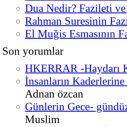
Dua Nedir? Fazileti ve
Rahman Suresinin Fazi
El Muğis Esmasının Faz
Son yorumlar
HKERRAR -Haydarı Ke
İnsanların Kaderlerine 
Adnan özcan
Günlerin Gece- gündüz 
Muslim