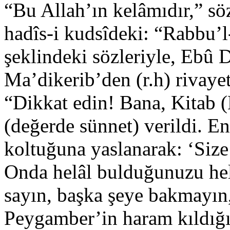
“Bu Allah’ın kelâmıdır,” söz
hadîs-i kudsîdeki: “Rabbu’
şeklindeki sözleriyle, Ebû
Ma’dikerib’den (r.h) rivayet 
“Dikkat edin! Bana, Kitab (
(değerde sünnet) verildi. En
koltuğuna yaslanarak: ‘Size
Onda helâl bulduğunuzu he
sayın, başka şeye bakmayın,
Peygamber’in haram kıldığı,