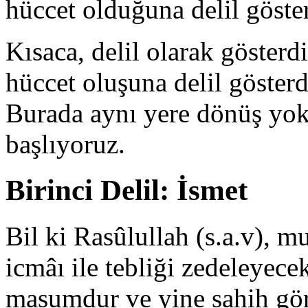
hüccet olduğuna delil göste
Kısaca, delil olarak gösterd
hüccet oluşuna delil gösterd
Burada aynı ye­re dönüş yok
başlıyoruz.
Birinci Delil: İsmet
Bil ki Rasûlullah (s.a.v), m
icmâı ile tebliği zedeleyec
masumdur ve yine sahih gör