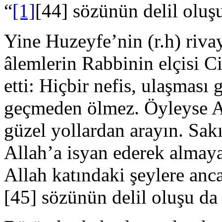
“
[1]
[44] sözünün delil oluşu
Yine Huzeyfe’nin (r.h) rivay
âlemlerin Rabbinin elçisi Ci
etti: Hiç­bir nefis, ulaşması
geçmeden ölmez. Öyleyse Al
güzel yollardan arayın. Sakı
Allah’a isyan ederek almaya
Allah katındaki şeylere ancak
[45] sözünün delil oluşu da