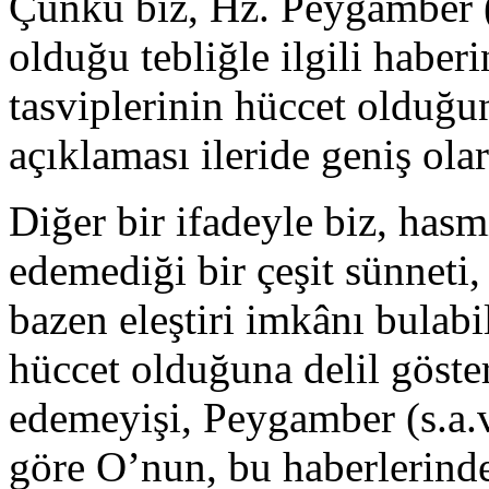
Çünkü biz, Hz. Peygamber 
olduğu tebliğle ilgili haberi
tasviplerinin hüccet olduğu
açıklaması ileride geniş olar
Diğer bir ifadeyle biz, has
edeme­diği bir çeşit sünnet
bazen eleştiri imkânı bulabil
hüccet olduğuna delil gös­t
edemeyişi, Peygamber (s.a.v
göre O’nun, bu haberlerind