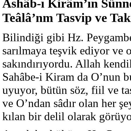
Ashâb-ı Kirâm’ın Sünne
Teâlâ’nm Tasvip ve Tak
Bilindiği gibi Hz. Peygambe
sarıl­maya teşvik ediyor ve
sakındırıyordu. Allah kendi
Sahâbe-i Kiram da O’nun bu
uyuyor, bütün söz, fiil ve t
ve O’ndan sâdır olan her şey
kılan bir delil olarak görüyo