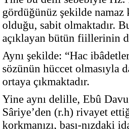
gördü­ğünüz şekilde namaz k
olduğu, sabit olmak­tadır. 
açıklayan bütün fiillerinin d
Aynı şekilde: “Hac ibâdetle
sözünün hüccet olmasıyla da h
ortaya çıkmakta­dır.
Yine aynı delille, Ebû Davu
Sâriye’den (r.h) rivayet ett
korkmanızı, başı-nızdaki ida