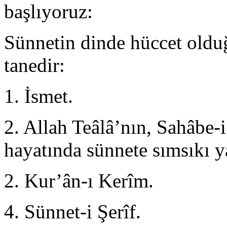
başlıyoruz:
Sünnetin dinde hüccet olduğ
tanedir:
1. İsmet.
2. Allah Teâlâ’nın, Sahâbe
haya­tında sünnete sımsıkı y
2. Kur’ân-ı Kerîm.
4. Sünnet-i Şerîf.