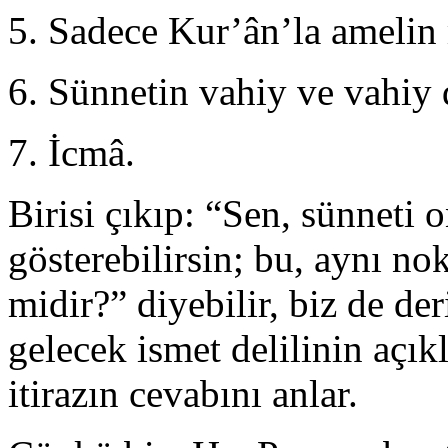
5. Sadece Kur’ân’la ameli
6. Sünnetin vahiy ve vahiy 
7. İcmâ.
Birisi çıkıp: “Sen, sünneti 
gös­terebilirsin; bu, aynı n
midir?” diye­bilir, biz de de
gelecek ismet delilinin açı
itirazın cevabını anlar.