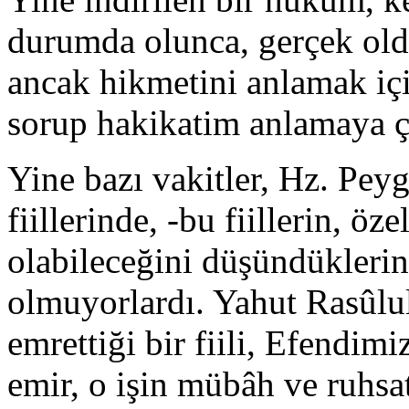
durumda olunca, gerçek old
ancak hikmetini anlamak iç
sorup hakikatim anlama­ya ça
Yine bazı vakitler, Hz. Pey
fiillerinde, -bu fiillerin, ö
olabileceğini düşün­dükleri
olmuyorlardı. Yahut Rasûlull
emrettiği bir fiili, Efendim
emir, o işin mübâh ve ruhsat