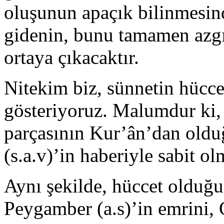
oluşunun apaçık bilinmesin
gidenin, bunu tamamen azgın
or­taya çıkacaktır.
Nitekim biz, sünnetin hücce
gösteri­yoruz. Malumdur ki, 
parçasının Kur’ân’dan old
(s.a.v)’in haberiyle sabit ol­
Aynı şekilde, hüccet olduğu
Peygamber (a.s)’in emrini, O