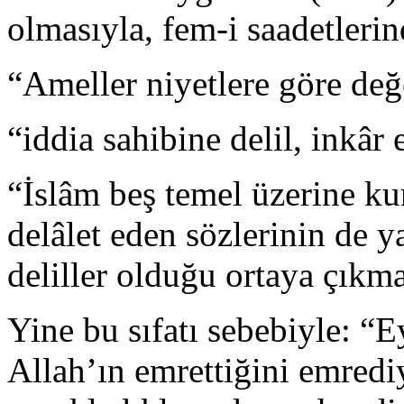
ol­masıyla, fem-i saadetleri
“Ameller niyetlere göre değe
“iddia sahibine delil, inkâr
“İslâm beş temel üzerine ku
delâlet eden sözlerinin de 
deliller olduğu or­taya çıkma
Yine bu sıfatı sebebiyle: “E
Allah’ın emrettiğini emredi