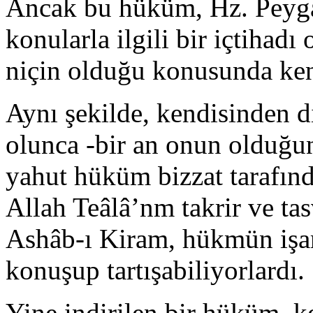
Ancak bu hüküm, Hz. Peyga
konularla il­gili bir içtihad
niçin olduğu konu­sunda ken
Aynı şekilde, kendisinden d
olunca -bir an onun olduğu
yahut hüküm bizzat tarafın
Allah Teâlâ’nm takrir ve ta
Ashâb-ı Kiram, hükmün işare
konuşup tartışabiliyorlardı.
Yine indirilen bir hüküm, k