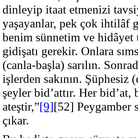
dinleyip itaat etmenizi tav
yaşayanlar, pek çok ihtilâf 
benim sünnetim ve hidâyet ü
gidişatı gerekir. Onlara sıms
(canla-başla) sarılın. Sonr
işlerden sakının. Şüphesiz
şeyler bid’attır. Her bid’at, 
ateştir,”
[9]
[52] Peygamber sö
çıkar.