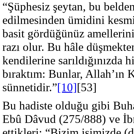
“Şüphesiz şeytan, bu belden
edil­mesinden ümidini kesmi
basit gördüğü­nüz amellerini
razı olur. Bu hâle düşmekte
kendilerine sarıldığınızda h
bıraktım: Bunlar, Allah’ın 
sünnetidir.”
[10]
[53]
Bu hadiste olduğu gibi Buh
Ebû Dâvud (275/888) ve İb
ettikleri: “Bizim işimizde (