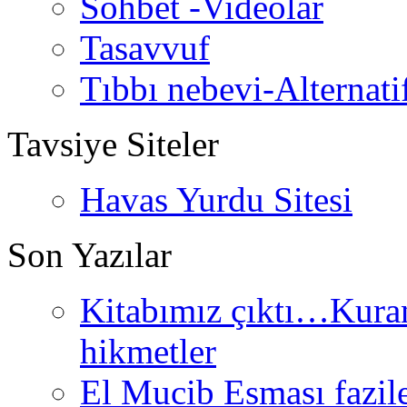
Sohbet -Videolar
Tasavvuf
Tıbbı nebevi-Alternati
Tavsiye Siteler
Havas Yurdu Sitesi
Son Yazılar
Kitabımız çıktı…Kurand
hikmetler
El Mucib Esması fazilet