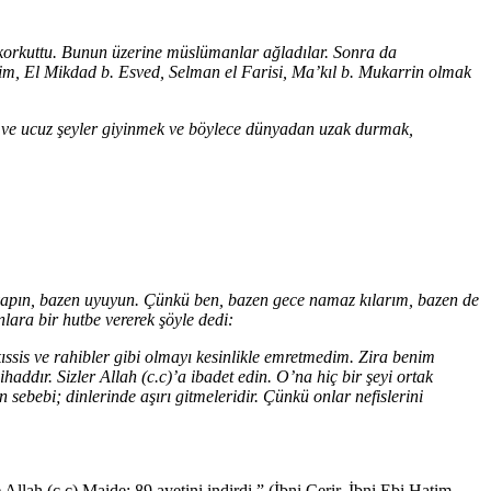
a korkuttu. Bunun üzerine müslümanlar ağladılar. Sonra da
lim, El Mikdad b. Esved, Selman el Farisi, Ma’kıl b. Mukarrin olmak
ve ucuz şeyler giyinmek ve böylece dünyadan uzak durmak,
 yapın, bazen uyuyun. Çünkü ben, bazen gece namaz kılarım, bazen de
ara bir hutbe vererek şöyle dedi:
kıssis ve rahibler gibi olmayı kesinlikle emretmedim. Zira benim
haddır. Sizler Allah (c.c)’a ibadet edin. O’na hiç bir şeyi ortak
sebebi; dinlerinde aşırı gitmeleridir. Çünkü onlar nefislerini
h (c.c) Maide: 89 ayetini indirdi.” (İbni Cerir, İbni Ebi Hatim,