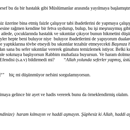
f bu da bir hastalık gibi Müslümanlar arasında yayılmaya başlamıştır.
üzerine bina etmiş faizle çalışıyor tabi ibadetlerini de yapmaya çalışıy
mesine rağmen kendine bir fetva uydurup, bulup, bu işi meşruuymuş gibi 
ailede, çocuklarında hastalık ve sıkıntılar çıkıyor bunun hikmetini dü
ler hepte beni buluyor niye buluyor ibadetlerimi de yapıyorum dualard
yaptıklarına tövbe etseydi bu sıkıntılar tezahür etmeyecekti
Başınıza h
sana bu sefer sıkıntılar vererek günahını temizlemek istiyor. Belki kul
e sokmaya başlıyorsun Rabbim muhafaza buyursun. Ve haram dolmuş bir
r Efendisi (s.a.v) bildirmedi mi? “
Allah yolunda seferler yapmış, üst
r?”
hiç mi düşünmüyor nefsini sorgulamıyorsun.
aya gelince bir ayet ve hadis vererek bunu da örneklendirmiş olalım.
 (kendinize) haram kılmayın ve haddi aşmayın. Şüphesiz ki Allah, haddi