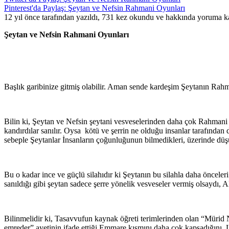
Pinterest'da Paylaş: Şeytan ve Nefsin Rahmani Oyunları
12 yıl önce tarafından yazıldı, 731 kez okundu ve hakkında
yoruma ka
Şeytan ve Nefsin Rahmani Oyunları
Başlık garibinize gitmiş olabilir. Aman sende kardeşim Şeytanın Rah
Bilin ki, Şeytan ve Nefsin şeytani vesveselerinden daha çok Rahmani v
kandırdılar sanılır. Oysa kötü ve şerrin ne olduğu insanlar tarafından
sebeple Şeytanlar İnsanların çoğunluğunun bilmedikleri, üzerinde dü
Bu o kadar ince ve güçlü silahıdır ki Şeytanın bu silahla daha önceler
sanıldığı gibi şeytan sadece şerre yönelik vesveseler vermiş olsaydı, A
Bilinmelidir ki, Tasavvufun kaynak öğreti terimlerinden olan “Mürid 
emreder” ayetinin ifade ettiği Emmare kısmını daha çok kapsadığını