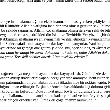
den besleyeceği aşırı ümit ve yeis halinin küfür olma sebebi budur. Çün
celleye inanmalarına rağmen eksik inanmak, olması gereken şekliyle 
hli Küfürdür. Allahın varlığına inanırlar ama olması gereken şekli bilm
ep bu şekilde sapmışlar. Allahın c.c sıfatlarına olması gereken şekliyle 
n Peygamberlerin a.s getirdikleri din İslam ve Tevhiddir. Yer yüzü hiçb
p Rabbimizin sıfatlarını iyi anlayamamak ve ihlal etmekten kaynaklanmı
rlar. Sadece sıfatlarında araya aracılar koyarak inanıyorlar. Yani bu put
tlerinde bu gerçeği dile getirmiş:
Andolsun, eğer onlara, “Gökleri ve 
 Allah bana herhangi bir zarar dokundurmak isterse, onlar Allah’ın dok
ana yeter. Tevekkül edenler ancak O’na tevekkül ederler.”
a rağmen araya meşru olmayan aracılar koyuyorlardı. Günümüzde de bu Ha
adan ayrılıp ibadetlerini yapabileceği yerlerde aramıyor. Beni çıkarırlar
kını patronundan biliyor. Bakın burada itikadın ince bir noktası vardır.
una iman edilmiştir. Başka bir örnekte hastalıklarda kişi doktora gidiyor
kar ki bu dinen küfürdür. Doğru itikat nedir böyle bir durumda Şifayı vere
 gün halkımızın dini inançlarına o kadar çok batıl ve hurafe yerleşmişt
adar bir çok örnekler var. Örnekleri çoğaltmamız mümkündür.