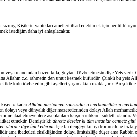
sızmış, Kişilerin yaptıkları amelleri ifsad edebilmek için her türlü oyunu s
mek istediğim daha iyi anlaşılacaktır.
n veya utancından bazen kula, Şeytan Tövbe etmesin diye Yeis verir. O
atta Allahın c.c. rahmetin den umut kesmek küfürdür. Çünkü bu yeis A
şekilde kulu tövbe edin gibi ayetleri yaşamaktan uzaklaştırır. Bu şekild
kişiyi o kadar
Allahın merhameti sonsuzdur o merhametlilerin merhame
en dolayı veya dünyalık diğer mazeretlerinden dolayı Allah merhametli
rine itaat etmeyenlere asi olanlara karşıda intikamı şiddetli olandır. 
ikat etmektir. Demiştir ki:
ahrette deseler ki tüm insanlar cennete git
 ben olurum diye ümit ederim.
İşte bu dengeyi kul iyi korumalı ne fazla y
hlidir ama ibadetleri eksikliğinden dolayı ümitsizliğe düşer ama Rabbin e