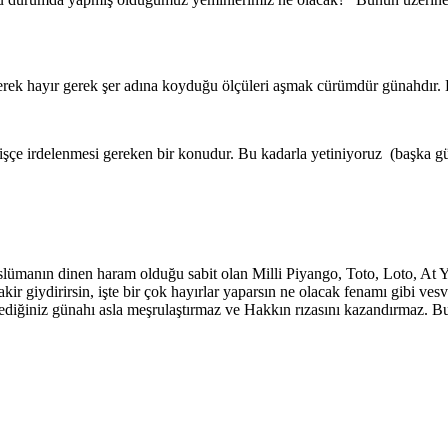
rek hayır gerek şer adına koyduğu ölçüleri aşmak cürümdür günahdır. Bu 
şçe irdelenmesi gereken bir konudur. Bu kadarla yetiniyoruz (başka gü
manın dinen haram olduğu sabit olan Milli Piyango, Toto, Loto, At Ya
r fakir giydirirsin, işte bir çok hayırlar yaparsın ne olacak fenamı gibi
ediğiniz günahı asla meşrulaştırmaz ve Hakkın rızasını kazandırmaz. B