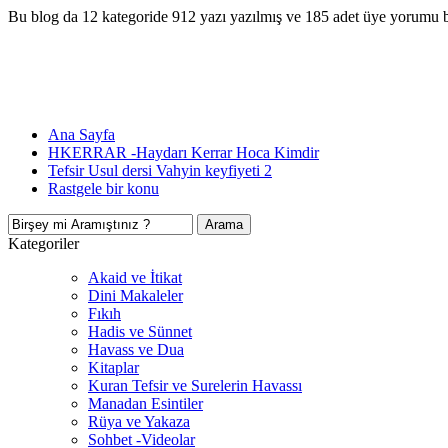
Bu blog da 12 kategoride 912 yazı yazılmış ve 185 adet üye yorumu 
Ana Sayfa
HKERRAR -Haydarı Kerrar Hoca Kimdir
Tefsir Usul dersi Vahyin keyfiyeti 2
Rastgele bir konu
Kategoriler
Akaid ve İtikat
Dini Makaleler
Fıkıh
Hadis ve Sünnet
Havass ve Dua
Kitaplar
Kuran Tefsir ve Surelerin Havassı
Manadan Esintiler
Rüya ve Yakaza
Sohbet -Videolar