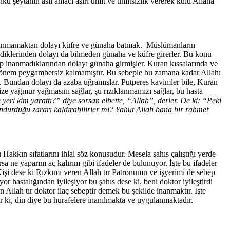
kü şeytanın asıl amacı aşırı ümit ve ümitsizlik vererek kulu Allaha
inanmamaktan dolayı küfre ve günaha batmak. Müslümanların
ediklerinden dolayı da bilmeden günaha ve küfre girerler. Bu konu
bilip inanmadıklarından dolayı günaha girmişler. Kuran kıssalarında ve
ir dönem peygambersiz kalmamıştır. Bu sebeple bu zamana kadar Allahı
ş. Bundan dolayı da azaba uğramışlar. Putperes kavimler bile, Kuran
 bize yağmur yağmasını sağlar, şu rızıklanmamızı sağlar, bu hasta
yeri kim yarattı?” diye sorsan elbette, “Allah”, derler. De ki: “Peki
undurduğu zararı kaldırabilirler mi? Yahut Allah bana bir rahmet
kkın sıfatlarını ihlal söz konusudur. Mesela şahıs çalıştığı yerde
sa ne yaparım aç kalırım gibi ifadeler de bulunuyor. İşte bu ifadeler
 Kişi dese ki Rızkımı veren Allah tır Patronumu ve işyerimi de sebep
 hastalığından iyileşiyor bu şahıs dese ki, beni doktor iyileştirdi
n Allah tır doktor ilaç sebeptir demek bu şekilde inanmaktır. İşte
ir ki, din diye bu hurafelere inanılmakta ve uygulanmaktadır.