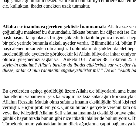
bağışlanacağı ümidini besler. Yani kuru dan kuruya emirlere itaat etme
c.c. kulluktan, ibadet etmekten uzak tutmaktır.
Allaha c.c inanılması gereken şekliyle İnanmamak:
Allah azze ve 
çoğunluğu maalesef bu durumdadır. İtikatta bunun bir diğer adı ise Ce
başlı başına kitap olacak bir genişliktedir ki tarih boyunca insanlar h
bir çok yerinde bununla alakalı ayetler vardır. Bilinmelidir ki, bütü
haşa alenen inkar eden olmamıştır. Toplumların düştükleri dalalet he
incelendiğinde ayetlerde görülecektir ki Allahı biliyorlar inkar etmiyo
olunca iyileşmemizi sağlar vs. Ankebut 61- Zümer 38- Lokman 25 aye
söyleyin bakalım? Allah’ı bırakıp da ibadet ettikleriniz var ya; eğer
dilese, onlar O’nun rahmetini engelleyebilirler mi?” De ki: “Allah b
Bu ayetlerden açıkça görüldüğü üzere Allahı c.c biliyorlardı ama bun
ibadetlerini yapamıyor işsiz kalacağım rızıksız kalacağım korkusuyla or
Allahın Rezzakı Mutlak olma sıfatına imanın eksikliğidir. Yani kişi rız
vermiştir. Hiçbir problem yok. Çünkü burada gerçekte verenin kim olduğ
veya ilaç iyileştirdi Allahın Şafi sıfatına imanında eksikliği ortaya çı
günlük hayatımızda bunun gibi nice itikadi ihlaller de bulunuyoruz. Bu
Türbelerde mum yakmaktan tutun dilek ağaçlarına çaput bağlamaya k