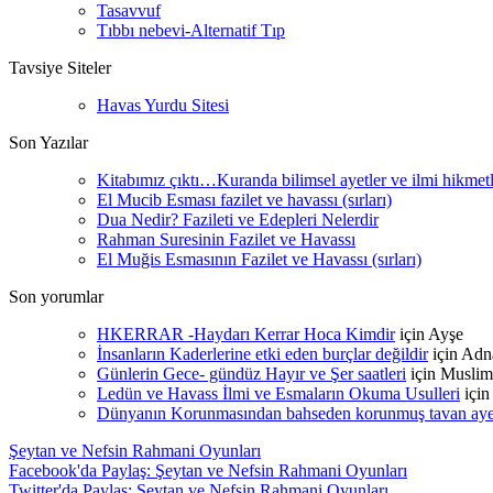
Tasavvuf
Tıbbı nebevi-Alternatif Tıp
Tavsiye Siteler
Havas Yurdu Sitesi
Son Yazılar
Kitabımız çıktı…Kuranda bilimsel ayetler ve ilmi hikmet
El Mucib Esması fazilet ve havassı (sırları)
Dua Nedir? Fazileti ve Edepleri Nelerdir
Rahman Suresinin Fazilet ve Havassı
El Muğis Esmasının Fazilet ve Havassı (sırları)
Son yorumlar
HKERRAR -Haydarı Kerrar Hoca Kimdir
için
Ayşe
İnsanların Kaderlerine etki eden burçlar değildir
için
Adn
Günlerin Gece- gündüz Hayır ve Şer saatleri
için
Muslim
Ledün ve Havass İlmi ve Esmaların Okuma Usulleri
içi
Dünyanın Korunmasından bahseden korunmuş tavan ayetle
Şeytan ve Nefsin Rahmani Oyunları
Facebook'da Paylaş: Şeytan ve Nefsin Rahmani Oyunları
Twitter'da Paylaş: Şeytan ve Nefsin Rahmani Oyunları