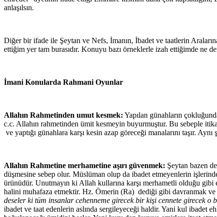
anlaşılsın.
Diğer bir ifade ile Şeytan ve Nefs, İmanın, İbadet ve taatlerin Aralarına 
ettiğim yer tam burasıdır. Konuyu bazı örneklerle izah ettiğimde ne de
İmani Konularda Rahmani Oyunlar
Allahın Rahmetinden umut kesmek:
Yapılan günahların çokluğunda
c.c. Allahın rahmetinden ümit kesmeyin buyurmuştur. Bu sebeple itik
ve yaptığı günahlara karşı kesin azap göreceği manalarını taşır. Aynı 
Allahın Rahmetine merhametine aşırı güvenmek:
Şeytan bazen de 
düşmesine sebep olur. Müslüman olup da ibadet etmeyenlerin işlerind
ürünüdür. Unutmayın ki Allah kullarına karşı merhametli olduğu gibi em
halini muhafaza etmektir. Hz. Ömerin (Ra) dediği gibi davranmak ve it
deseler ki tüm insanlar cehenneme girecek bir kişi cennete girecek o
ibadet ve taat edenlerin aslında sergileyeceği haldir. Yani kul ibadet e