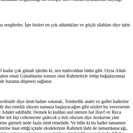
ergilerler. İşte bizleri en çok aldattıkları ve güçlü silahları diye tabir
 kadar çok günah işledin ki, sen mahvoldun bittin gibi. Oysa Allah
llahın onun Günahlarını sonsuz olan Rahmetiyle örtüp bağışlayamaz
e de harama düşmesi sağlanır.
tlisidir
diye ümit haline sokarak, Tembellik atalet ve gaflet hallerine
dir dur emekli olayım namaza başlayacağım gibi sözleri bu vesvesenin
Ve Adalet sahibidir. Demek ki kuldan asıl istenen hal Havf ve Reca
ti bir tek kişi cehenneme gidecek o ben olurum diye korkarım yine
eise girmeli nede fazla ümit etmelidir. Ve bilin ki bu haller tamamen
mrine itaat ettiği içinde eksiklerinin Rahmeti ilahi ile tamamlanacağı,