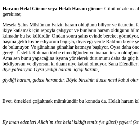
Haramı Helal Görme veya Helalı Haram görme
:
Günümüzde maalese
gerekirse;
Mesela Şahıs Müslüman Faizin haram olduğunu biliyor ve ticaretini faiz 
ikiye katlamak için repoyla çalışıyor ve bunların haram olduğunu bil
kılmadır bu ise küfürdür. Ondan sonra şahıs evinde bereket görmüyor, 
başıma geldi tövbe ediyorum bağışla, diyeceği yerde Rabbim böyle şey
de bulunuyor. Ve günahına günahlar katmaya başlıyor. Oysa daha önce 
gereği. Üstelik Rahman tövbe etmediğinden ve inanan insan olduğundan 
Ama sen bunu yapacağına isyana yönelerek durumunu daha da güç hal
bekliyorsun ve diyorsun ki duam niye kabul olmuyor. Sana Efendile
diye yalvarıyor. Oysa yediği haram, içtiği haram,
giydiği haram, gıdası haramdır. Böyle birisinin duası nasıl kabul olu
Evet, örnekleri çoğaltmak mümkündür bu konuda da. Helalı haram kılm
Ey iman edenler! Allah’ın size helal kıldığı temiz (ve güzel) şeyleri