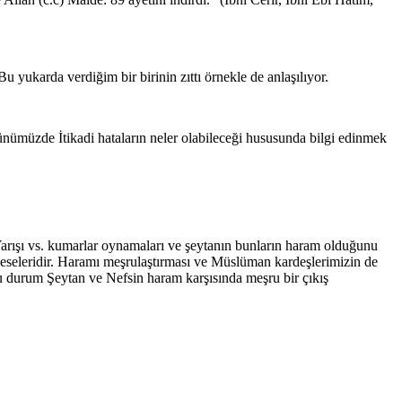
yukarda verdiğim bir birinin zıttı örnekle de anlaşılıyor.
nümüzde İtikadi hataların neler olabileceği hususunda bilgi edinmek
rışı vs. kumarlar oynamaları ve şeytanın bunların haram olduğunu
 vesveseleridir. Haramı meşrulaştırması ve Müslüman kardeşlerimizin de
u durum Şeytan ve Nefsin haram karşısında meşru bir çıkış