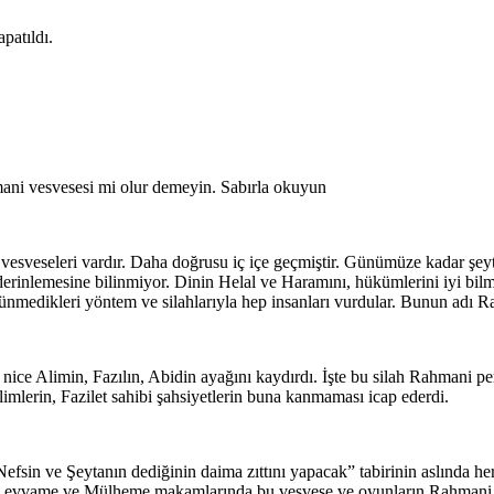
patıldı.
mani vesvesesi mi olur demeyin. Sabırla okuyun
esveseleri vardır. Daha doğrusu iç içe geçmiştir. Günümüze kadar şeytan
 derinlemesine bilinmiyor. Dinin Helal ve Haramını, hükümlerini iyi bilm
şünmedikleri yöntem ve silahlarıyla hep insanları vurdular. Bunun adı
i nice Alimin, Fazılın, Abidin ayağını kaydırdı. İşte bu silah Rahmani p
limlerin, Fazilet sahibi şahsiyetlerin buna kanmaması icap ederdi.
Nefsin ve Şeytanın dediğinin daima zıttını yapacak” tabirinin aslında
, Levvame ve Mülheme makamlarında bu vesvese ve oyunların Rahmani ka