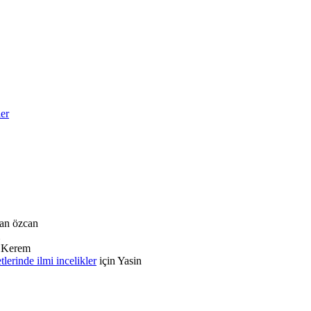
ler
an özcan
n
Kerem
rinde ilmi incelikler
için
Yasin