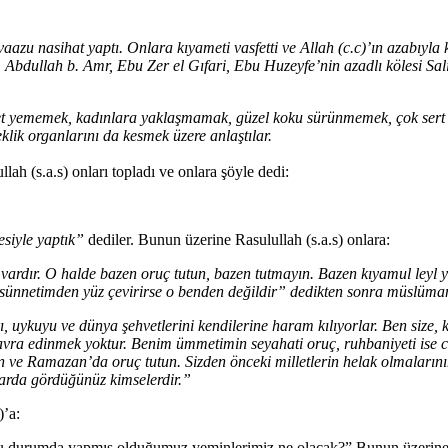
aazu nasihat yaptı. Onlara kıyameti vasfetti ve Allah (c.c)’ın azabıyl
, Abdullah b. Amr, Ebu Zer el Gıfari, Ebu Huzeyfe’nin azadlı kölesi Sa
t yememek, kadınlara yaklaşmamak, güzel koku sürünmemek, çok sert 
klik organlarını da kesmek üzere anlaştılar.
lah (s.a.s) onları topladı ve onlara şöyle dedi:
esiyle yaptık”
dediler. Bunun üzerine Rasulullah (s.a.s) onlara:
vardır. O halde bazen oruç tutun, bazen tutmayın. Bazen kıyamul leyl
ünnetimden yüz çevirirse o benden değildir” dedikten sonra müslümanl
, uykuyu ve dünya şehvetlerini kendilerine haram kılıyorlar. Ben size, 
 havra edinmek yoktur. Benim ümmetimin seyahati oruç, ruhbaniyeti ise ci
 ve Ramazan’da oruç tutun. Sizden önceki milletlerin helak olmalarının 
ralarda gördüğünüz kimselerdir.”
)’a:
durumda yapmış olduğumuz yeminlerimiz ne olacak?” Bunun üzerine Alla