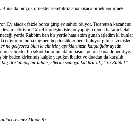
 Buna da bir çok örnekler verebiliriz ama kısaca örneklendirmek
or. Ev alacak faizle borca girip ev sahibi oluyor. Ticaretten kazancını
devam ettiriyor. Güzel kardeşim işte bu yaptığın dinen haramı helal
şüneceği yerde Rabbim ben bir yerde hata ettim günah işledim ki bunlar
a ediyorum buna rağmen hep terslikler beni buluyor gibi serzenişler
er ne geliyorsa bilin ki elinizle yaptıklarınızın karşılığıdır
ayetin
um sabreder bu sıkıntılar onun aklını başına getirir bana döner diye.
 beden kirlenmiş kalple yaptığın ibadet ve duadan da karşılık
ü başı tozlanmış bir adam, ellerini semaya kaldırarak, “Ya Rabbi!”
 aşanları sevmez Maide 87