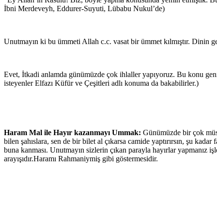
İbni Merdeveyh, Eddurer-Suyuti, Lübabu Nukul’de)
Unutmayın ki bu ümmeti Allah c.c. vasat bir ümmet kılmıştır. Dinin ge
Evet, İtkadi anlamda günümüzde çok ihlaller yapıyoruz. Bu konu geni
isteyenler Elfazı Küfür ve Çeşitleri adlı konuma da bakabilirler.)
Haram Mal ile Hayır kazanmayı Ummak:
Günümüzde bir çok müslü
bilen şahıslara, sen de bir bilet al çıkarsa camide yaptırırsın, şu kada
buna kanması. Unutmayın sizlerin çıkan parayla hayırlar yapmanız işl
arayışıdır.Haramı Rahmaniymiş gibi göstermesidir.