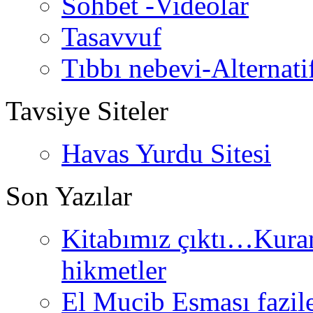
Sohbet -Videolar
Tasavvuf
Tıbbı nebevi-Alternati
Tavsiye Siteler
Havas Yurdu Sitesi
Son Yazılar
Kitabımız çıktı…Kurand
hikmetler
El Mucib Esması fazilet