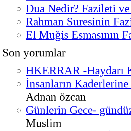
Dua Nedir? Fazileti ve
Rahman Suresinin Fazi
El Muğis Esmasının Faz
Son yorumlar
HKERRAR -Haydarı Ke
İnsanların Kaderlerine 
Adnan özcan
Günlerin Gece- gündüz 
Muslim