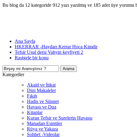
Bu blog da 12 kategoride 912 yazı yazılmış ve 185 adet üye yorumu 
Ana Sayfa
HKERRAR -Haydarı Kerrar Hoca Kimdir
Tefsir Usul dersi Vahyin keyfiyeti 2
Rastgele bir konu
Kategoriler
Akaid ve İtikat
Dini Makaleler
Fıkıh
Hadis ve Sünnet
Havass ve Dua
Kitaplar
Kuran Tefsir ve Surelerin Havassı
Manadan Esintiler
Rüya ve Yakaza
Sohbet -Videolar