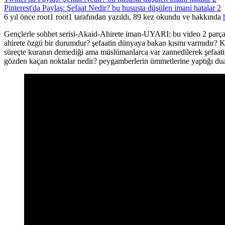
Pinterest'da Paylaş: Şefaat Nedir? bu hususta düşülen imani hatalar 2
6 yıl önce root1 root1 tarafından yazıldı, 89 kez okundu ve hakkında
Gençlerle sohbet serisi-Akaid-Ahirete iman-UYARI: bu video 2 parça y
ahirete özgü bir durumdur? şefaatin dünyaya bakan kısmı varmıdır? Kab
süreçte kuranın demediği ama müslümanlarca var zannedilerek şefaatin i
gözden kaçan noktalar nedir? peygamberlerin ümmetlerine yaptığı duala