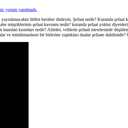
hiç yorum yapılmadı.
ayınlanacaktır lütfen beraber dinleyin. Şefaat nedir? Kuranda şefaat k
e müşriklerinin şefaat kavramı nedir? kuranda şefaat yoktur diyenlerin v
nanılan kısımları nedir? Alimler, velilerin şefaati meselesinde düşülen 
r ve müslümanların bir birlerine yaptıkları dualar şefaate dahilmidir?