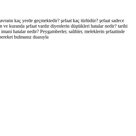
avramı kaç yerde geçmektedir? şefaat kaç türlüdür? şefaat sadece
e kuranda şefaat vardır diyenlerin düştükleri hatalar nedir? tarihi
imani hatalar nedir? Peygamberler, salihler, meleklerin şefaatinde
 bereket bulmanız duasıyla