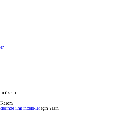
ler
an özcan
n
Kerem
rinde ilmi incelikler
için
Yasin