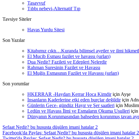
Tasavvuf
Tıbbı nebevi-Alternatif Tıp
Tavsiye Siteler
Havas Yurdu Sitesi
Son Yazılar
Kitabımız çıktı…Kuranda bilimsel ayetler ve ilmi hikmet
El Mucib Esması fazilet ve havassı (sırları)
Dua Nedir? Fazileti ve Edepleri Nelerdir
Rahman Suresinin Fazilet ve Havassı
El Muğis Esmasının Fazilet ve Havassı (sırları)
Son yorumlar
HKERRAR -Haydarı Kerrar Hoca Kimdir
için
Ayşe
İnsanların Kaderlerine etki eden burçlar değildir
için
Adn
Günlerin Gece- gündüz Hayır ve Şer saatleri
için
Muslim
Ledün ve Havass İlmi ve Esmaların Okuma Usulleri
içi
Dünyanın Korunmasından bahseden korunmuş tavan ayetle
Şefaat Nedir? bu hususta düşülen imani hatalar 2
Facebook'da Paylaş: Şefaat Nedir? bu hususta düşülen imani hatalar 2
Twitter'da Paylaş: Şefaat Nedir? bu hususta düşülen imani hatalar 2