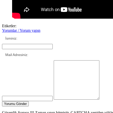
Etiketler:
Yorumlar / Yorum yapın
İsminiz:
Mail Adresiniz:
Güvenlik Sorusu
**
Zaman sınırı bitmiştir. CAPTCHA yeniden yükle