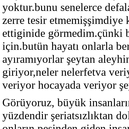
yoktur.bunu senelerce defa
zerre tesir etmemişşimdiye 
ettiginide görmedim.çünki b
için.butün hayatı onlarla be
ayıramıyorlar şeytan aleyhi
giriyor,neler nelerfetva ver
veriyor hocayada veriyor şe
Görüyoruz, büyük insanları
yüzdendir şeriatsızlıktan do
onların peşinden giden insa