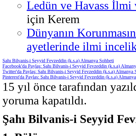
Ledün ve Havass İlmi 
için
Kerem
Dünyanın Korunmasın
ayetlerinde ilmi incelik
Şahı Bilvanis-i Seyyid Fevzeddin (k.s.a) Almanya Sohbeti
Facebook'da Paylaş: Şahı Bilvanis-i Seyyid Fevzeddin (k.s.a) Alman
Twitter'da Paylaş: Şahı Bilvanis-i Seyyid Fevzeddin (k.s.a) Almanya 
Pinterest'da Paylaş: Şahı Bilvanis-i Seyyid Fevzeddin (k.s.a) Almany
15 yıl önce tarafından yazı
yoruma kapatıldı.
Şahı Bilvanis-i Seyyid Fe