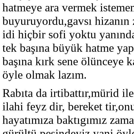
hatmeye ara vermek istememi
buyuruyordu,gavsı hizanın 
idi hiçbir sofi yoktu yanında
tek başına büyük hatme yapm
başına kırk sene ölünceye 
öyle olmak lazım.
Rabıta da irtibattır,mürid ile
ilahi feyz dir, bereket tir
hayatımıza baktıgımız zama
gürültü peşindeyiz.yani öy