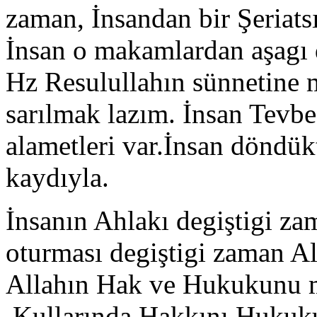
zaman, İnsandan bir Şeriat
İnsan o makamlardan aşagı d
Hz Resulullahın sünnetine m
sarılmak lazım. İnsan Tevbe
alametleri var.İnsan döndü
kaydıyla.
İnsanın Ahlakı degiştigi za
oturması degiştigi zaman A
Allahın Hak ve Hukukunu m
,Kullarında Hakkını Hukuku