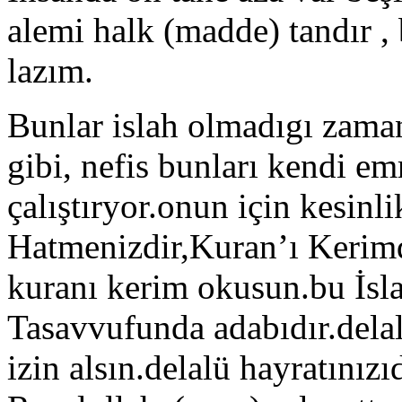
alemi halk (madde) tandır ,
lazım.
Bunlar islah olmadıgı zaman
gibi, nefis bunları kendi em
çalıştıryor.onun için kesinli
Hatmenizdir,Kuran’ı Kerim
kuranı kerim okusun.bu İsla
Tasavvufunda adabıdır.delal
izin alsın.delalü hayratınız