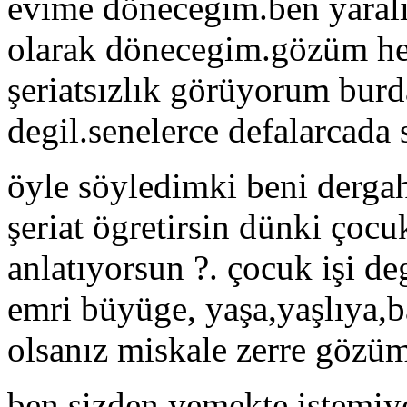
evime dönecegim.ben yaralı
olarak dönecegim.gözüm he
şeriatsızlık görüyorum bur
degil.senelerce defalarcada
öyle söyledimki beni dergah
şeriat ögretirsin dünki çocu
anlatıyorsun ?. çocuk işi de
emri büyüge, yaşa,yaşlıya,b
olsanız miskale zerre gözü
ben sizden yemekte istemi