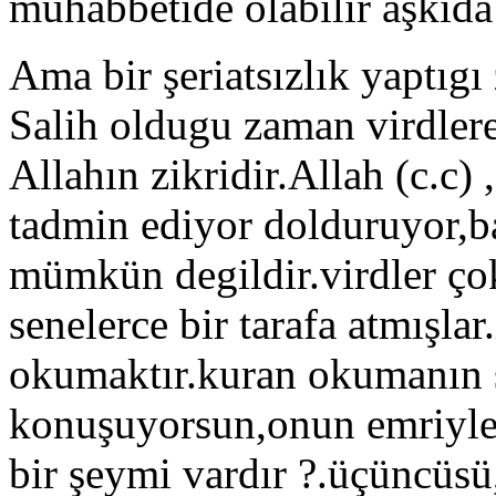
muhabbetide olabilir aşkıda 
Ama bir şeriatsızlık yaptıg
Salih oldugu zaman virdlere
Allahın zikridir.Allah (c.c) 
tadmin ediyor dolduruyor,ba
mümkün degildir.virdler çok 
senelerce bir tarafa atmışlar
okumaktır.kuran okumanın s
konuşuyorsun,onun emriyle 
bir şeymi vardır ?.üçüncüsü