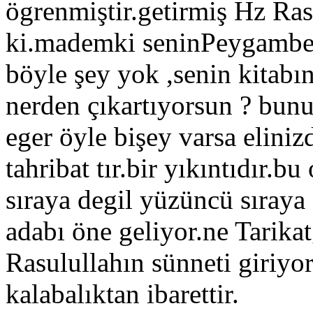
ögrenmiştir.getirmiş Hz Ras
ki.mademki seninPeygamber
böyle şey yok ,senin kitab
nerden çıkartıyorsun ? bun
eger öyle bişey varsa elini
tahribat tır.bir yıkıntıdır
sıraya degil yüzüncü sıraya
adabı öne geliyor.ne Tarikatg
Rasulullahın sünneti giriyor
kalabalıktan ibarettir.