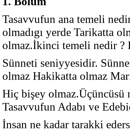
1. Bölüm
Tasavvufun ana temeli nedir?
olmadıgı yerde Tarikatta ol
olmaz.İkinci temeli nedir ? 
Sünneti seniyyesidir. Sünne
olmaz Hakikatta olmaz Mari
Hiç bişey olmaz.Üçüncüsü ne
Tasavvufun Adabı ve Edebid
İnsan ne kadar tarakki eder