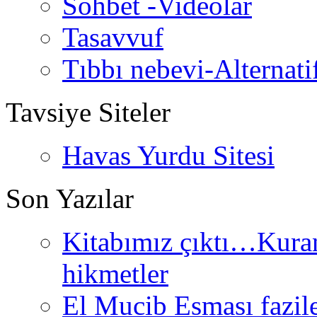
Sohbet -Videolar
Tasavvuf
Tıbbı nebevi-Alternati
Tavsiye Siteler
Havas Yurdu Sitesi
Son Yazılar
Kitabımız çıktı…Kurand
hikmetler
El Mucib Esması fazilet