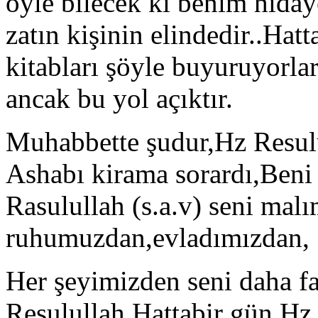
öyle bilecek ki benim hidaye
zatın kişinin elindedir..Hat
kitabları şöyle buyuruyorlar
ancak bu yol açıktır.
Muhabbette şudur,Hz Resul
Ashabı kirama sorardı,Beni 
Rasulullah (s.a.v) seni mal
ruhumuzdan,evladımızdan,
Her şeyimizden seni daha fa
Resulullah.Hattabir gün Hz 