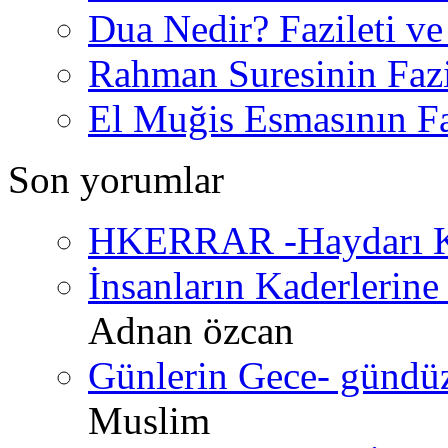
Dua Nedir? Fazileti ve
Rahman Suresinin Fazi
El Muğis Esmasının Faz
Son yorumlar
HKERRAR -Haydarı Ke
İnsanların Kaderlerine 
Adnan özcan
Günlerin Gece- gündüz 
Muslim