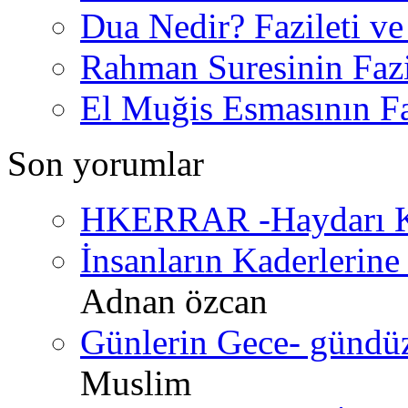
Dua Nedir? Fazileti ve
Rahman Suresinin Fazi
El Muğis Esmasının Faz
Son yorumlar
HKERRAR -Haydarı Ke
İnsanların Kaderlerine 
Adnan özcan
Günlerin Gece- gündüz 
Muslim