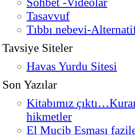
Sohbet -Videolar
Tasavvuf
Tıbbı nebevi-Alternati
Tavsiye Siteler
Havas Yurdu Sitesi
Son Yazılar
Kitabımız çıktı…Kurand
hikmetler
El Mucib Esması fazilet