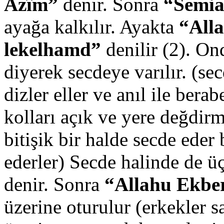
Azîm”
denir. Sonra
“Semia
ayağa kalkılır. Ayakta
“All
lekelhamd”
denilir (2). O
diyerek secdeye varılır. (se
dizler eller ve anıl ile bera
kolları açık ve yere değdir
bitişik bir halde secde eder
ederler) Secde halinde de ü
denir. Sonra
“Allahu Ekbe
üzerine oturulur (erkekler s