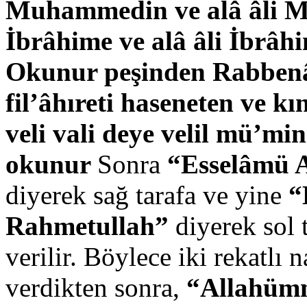
Muhammedin ve alâ âli 
İbrâhime ve alâ âli İbrâh
Okunur peşinden
Rabbenâ 
fil’âhıreti haseneten ve 
veli vali deye velil mü’m
okunur
Sonra
“Esselâmü 
diyerek sağ tarafa ve yine
“
Rahmetullah”
diyerek sol 
verilir. Böylece iki rekatlı
verdikten sonra,
“Allahümm