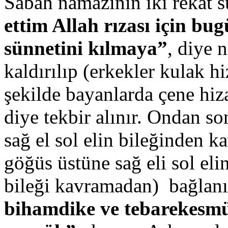
Sabah namazının iki rekat s
ettim Allah rızası için b
sünnetini kılmaya”
, diye 
kaldırılıp (erkekler kulak h
şekilde bayanlarda çene hiz
diye tekbir alınır. Ondan so
sağ el sol elin bileğinden 
göğüs üstüne sağ eli sol el
bileği kavramadan) bağlan
bihamdike ve tebarekesmük