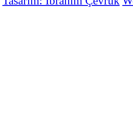
Tasarım: İbrahim Çevrük
Wo