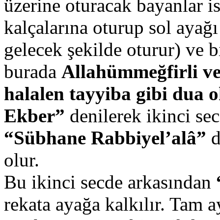
üzerine oturacak bayanlar i
kalçalarına oturup sol ayağ
gelecek şekilde oturur) ve b
burada
Allahümmeğfirli ve
halalen tayyiba gibi dua o
Ekber”
denilerek ikinci sec
“Sübhane Rabbiyel’alâ”
d
olur.
Bu ikinci secde arkasından
rekata ayağa kalkılır. Tam a