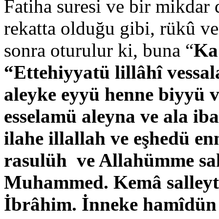
Fatiha suresi ve bir mikdar
rekatta olduğu gibi, rükû ve
sonra oturulur ki, buna “
Ka
“Ettehiyyatü lillâhî vessa
aleyke eyyü henne biyyü 
esselamü aleyna ve ala iba
ilahe illallah ve eşhedü
rasulüh ve Allahümme sal
Muhammed. Kemâ salleyte 
İbrâhim. İnneke hamîdün