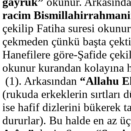
gayrük”
okunur. Arkasınd
racim Bismillahirrahman
çekilip Fatiha suresi okunu
çekmeden çünkü başta çekti
Hanefilere göre-Şafide çeki
okunur kurandan kolayına h
(1). Arkasından
“Allahu E
(rukuda erkeklerin sırtları
ise hafif dizlerini bükerek
dururlar). Bu halde en az ü