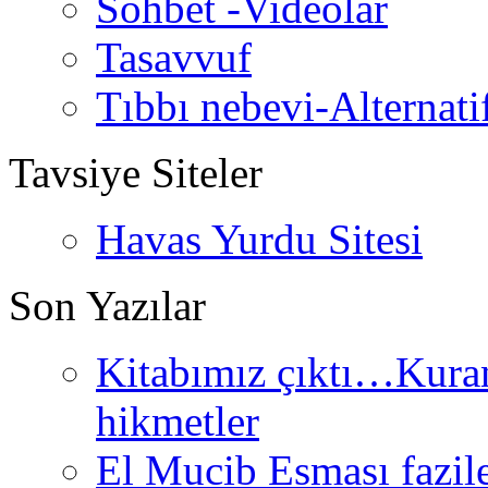
Sohbet -Videolar
Tasavvuf
Tıbbı nebevi-Alternati
Tavsiye Siteler
Havas Yurdu Sitesi
Son Yazılar
Kitabımız çıktı…Kurand
hikmetler
El Mucib Esması fazilet