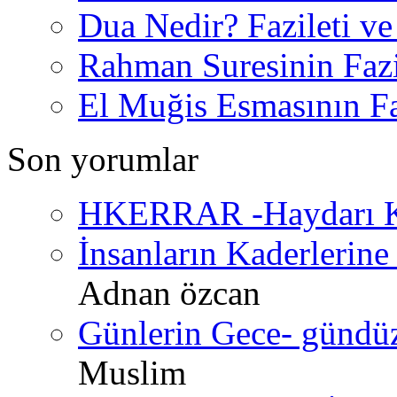
Dua Nedir? Fazileti ve
Rahman Suresinin Fazi
El Muğis Esmasının Faz
Son yorumlar
HKERRAR -Haydarı Ke
İnsanların Kaderlerine 
Adnan özcan
Günlerin Gece- gündüz 
Muslim