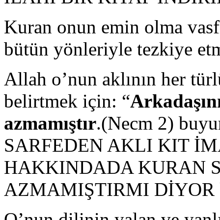
Kuran onun emin olma vasfı
bütün yönleriyle tezkiye etm
Allah o’nun aklının her tür
belirtmek için: “
Arkadaşın
azmamıştır
.(Necm 2) buy
SARFEDEN AKLI KIT İM
HAKKINDADA KURAN S
AZMAMIŞTIRMI DİYOR ki b
O’nun dilinin yalan ve yanl