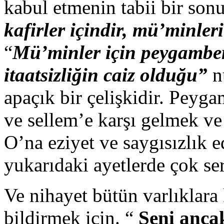
kabul etmenin tabii bir son
kafirler içindir, mü’minler
“
Mü’minler için peygamber 
itaatsizliğin caiz olduğu”
n
apaçık bir çelişkidir. Peyga
ve sellem’e karşı gelmek ve
O’na eziyet ve saygısızlık e
yukarıdaki ayetlerde çok ser
Ve nihayet bütün varlıklara
bildirmek için. “
Seni anca