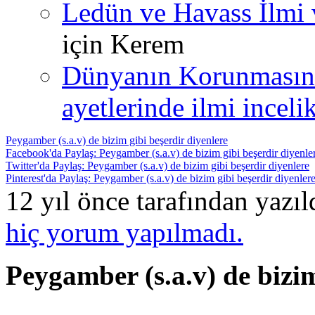
Ledün ve Havass İlmi 
için
Kerem
Dünyanın Korunmasın
ayetlerinde ilmi incelik
Peygamber (s.a.v) de bizim gibi beşerdir diyenlere
Facebook'da Paylaş: Peygamber (s.a.v) de bizim gibi beşerdir diyenle
Twitter'da Paylaş: Peygamber (s.a.v) de bizim gibi beşerdir diyenlere
Pinterest'da Paylaş: Peygamber (s.a.v) de bizim gibi beşerdir diyenler
12 yıl önce tarafından yazı
hiç yorum yapılmadı.
Peygamber (s.a.v) de bizim