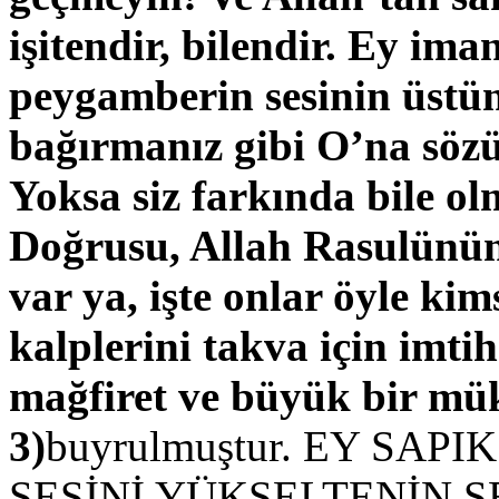
işitendir, bilendir. Ey ima
peygamberin sesinin üstün
bağırmanız gibi O’na sözü
Yoksa siz farkında bile o
Doğrusu, Allah Rasulünün
var ya, işte onlar öyle kim
kalplerini takva için imtih
mağfiret ve büyük bir mük
3)
buyrulmuştur. EY SA
SESİNİ YÜKSELTENİN S