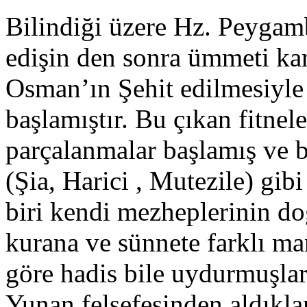
Bilindiği üzere Hz. Peygamb
edişin den sonra ümmeti kar
Osman’ın Şehit edilmesiyle 
başlamıştır. Bu çıkan fitnel
parçalanmalar başlamış ve bi
(Şia, Harici , Mutezile) gib
biri kendi mezheplerinin d
kurana ve sünnete farklı ma
göre hadis bile uydurmuşlar
Yunan felsefesinden aldıklar