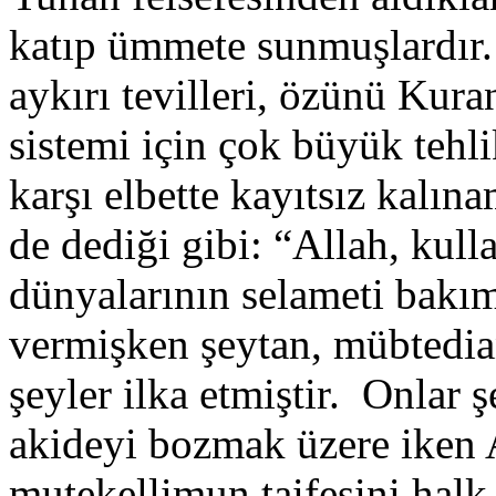
katıp ümmete sunmuşlardır.
aykırı tevilleri, özünü Kura
sistemi için çok büyük tehl
karşı elbette kayıtsız kalı
de dediği gibi: “Allah, kul
dünyalarının selameti bakım
vermişken şeytan, mübtedia
şeyler ilka etmiştir. Onlar 
akideyi bozmak üzere iken 
mutekellimun taifesini halk 