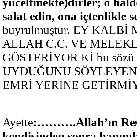
yüceltmekte)dirler; o hald
salat edin, ona içtenlikle 
buyrulmuştur. EY KAL
ALLAH C.C. VE MELEKL
GÖSTERİYOR Kİ bu sözü 
UYDUĞUNU SÖYLEYEN 
EMRİ YERİNE GETİRM
Ayette
:……….Allah’ın Resû
kendisinden sonra hanıml