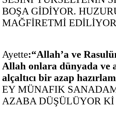
BOŞA GİDİYOR. HUZUR
MAĞFİRETMİ EDİLİYOR Kİ 
Ayette
:“Allah’a ve Rasulün
Allah onlara dünyada ve ah
alçaltıcı bir azap hazırlamı
EY MÜNAFIK SANADAMI
AZABA DÜŞÜLÜYOR Kİ bu 