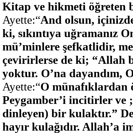
Kitap ve hikmeti öğreten
Ayette:“
And olsun, içinizd
ki, sıkıntıya uğramanız On
mü’minlere şefkatlidir, m
çevirirlerse de ki; “Allah
yoktur. O’na dayandım, O,
Ayette:“
O münafıklardan öy
Peygamber’i incitirler ve 
dinleyen) bir kulaktır.” Der
hayır kulağıdır. Allah’a i