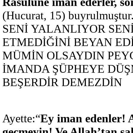
Rasulüne iman ederler, s
(Hucurat, 15) buyrulmuş
SENİ YALANLIYOR SEN
ETMEDİĞİNİ BEYAN ED
MÜMİN OLSAYDIN PEY
İMANDA ŞÜPHEYE DÜŞM
BEŞERDİR DEMEZDİN
Ayette:“
Ey iman edenler! 
geçmeyin! Ve Allah’tan sa