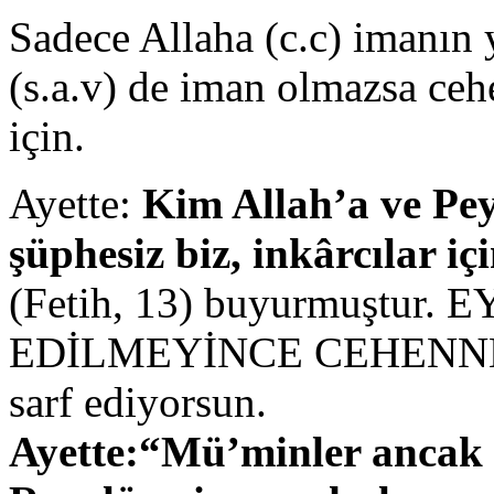
Sadece Allaha (c.c) imanın
(s.a.v) de iman olmazsa ce
için.
Ayette:
Kim Allah’a ve Pey
şüphesiz biz, inkârcılar içi
(Fetih, 13) buyurmuştu
EDİLMEYİNCE CEHENNEM
sarf ediyorsun.
Ayette:“Mü’minler ancak o