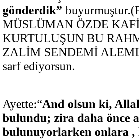
gönderdik”
buyurmuştur.
MÜSLÜMAN ÖZDE KAFİR
KURTULUŞUN BU RAHM
ZALİM SENDEMİ ALEMLE
sarf ediyorsun.
Ayette:“
And olsun ki, Alla
bulundu; zira daha önce aç
bulunuyorlarken onlara , 