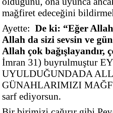
olduğunu, ona uyunca ancak 
mağfiret edeceğini bildirme
Ayette:
De ki: “Eğer Allah
Allah da sizi sevsin ve gü
Allah çok bağışlayandır, 
İmran 31) buyrulmuştur
UYULDUĞUNDADA ALLAH
GÜNAHLARIMIZI MAĞFİ
sarf ediyorsun.
Bir birimizi çağırır gibi Pe