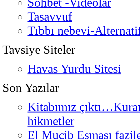
Sohbet -Videolar
Tasavvuf
Tıbbı nebevi-Alternati
Tavsiye Siteler
Havas Yurdu Sitesi
Son Yazılar
Kitabımız çıktı…Kurand
hikmetler
El Mucib Esması fazilet