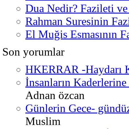
Dua Nedir? Fazileti ve
Rahman Suresinin Fazi
El Muğis Esmasının Faz
Son yorumlar
HKERRAR -Haydarı Ke
İnsanların Kaderlerine 
Adnan özcan
Günlerin Gece- gündüz 
Muslim