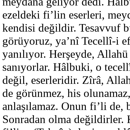
meydâna geliyor dedi. Hâlbu
ezeldeki fi’lin eserleri, mey
kendisi değildir. Tesavvuf b
görüyoruz, ya’nî Tecellî-i e
yanılıyor. Herşeyde, Allahü 
sanıyorlar. Hâlbuki, o tecell
değil, eserleridir. Zîrâ, Alla
de görünmez, his olunamaz,
anlaşılamaz. Onun fi’li de, 
Sonradan olma değildirler. 