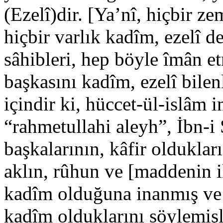
(Ezelî)dir. [Ya’nî, hiçbir z
hiçbir varlık kadîm, ezelî de
sâhibleri, hep böyle îmân e
başkasını kadîm, ezelî bilen
içindir ki, hüccet-ül-islâ
“rahmetullahi aleyh”, İbn-i
başkalarının, kâfir olduklar
aklın, rûhun ve [maddenin i
kadîm olduğuna inanmış ve g
kadîm olduklarını söylemişl