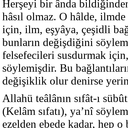
Herşeyi bir ânda bildiğinden
hâsıl olmaz. O hâlde, ilmde
için, ilm, eşyâya, çeşidli b
bunların değişdiğini söyle
felsefecileri susdurmak için
söylemişdir. Bu bağlantılar
değişiklik olur denirse yeri
Allahü teâlânın sıfât-ı sübût
(Kelâm sıfatı), ya’nî söyleme
ezelden ebede kadar, hep o b