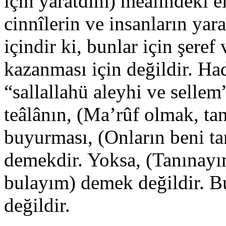
için yaratdım) meâlindeki ell
cinnîlerin ve insanların yara
içindir ki, bunlar için şere
kazanması için değildir. Ha
“sallallahü aleyhi ve selle
teâlânın, (Ma’rûf olmak, ta
buyurması, (Onların beni ta
demekdir. Yoksa, (Tanınayım
bulayım) demek değildir. Bu
değildir.