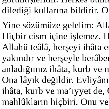
dilediği kullarına bildirir.
Yine sözümüze gelelim: Alla
Hiçbir cism içine işlemez. 
Allahü teâlâ, herşeyi ihâta 
yakındır ve herşeyle berâber
anladığımız ihâta, kurb ve m
Ona lâyık değildir. Evliyânı
ihâta, kurb ve ma’ıyyet de, 
mahlûkların hiçbiri, Onu ve s