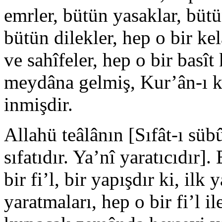
emrler, bütün yasaklar, bütün
bütün dilekler, hep o bir ke
ve sahîfeler, hep o bir basî
meydâna gelmiş, Kur’ân-ı k
inmişdir.
Allahü teâlânın [Sıfât-ı süb
sıfatıdır. Ya’nî yaratıcıdır].
bir fi’l, bir yapışdır ki, il
yaratmaları, hep o bir fi’l i