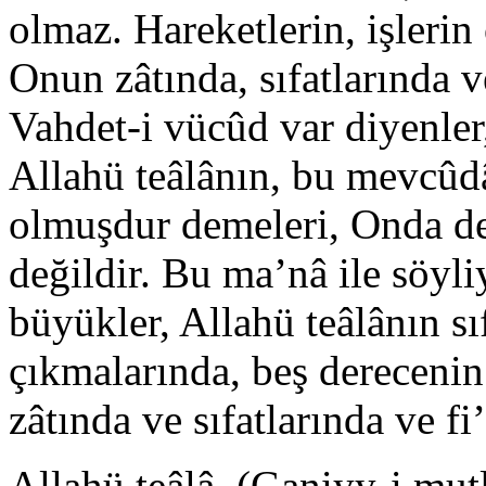
olmaz. Hareketlerin, işlerin 
Onun zâtında, sıfatlarında v
Vahdet-i vücûd var diyenler
Allahü teâlânın, bu mevcûdâ
olmuşdur demeleri, Onda d
değildir. Bu ma’nâ ile söyli
büyükler, Allahü teâlânın s
çıkmalarında, beş derecenin
zâtında ve sıfatlarında ve fi
Allahü teâlâ, (Ganiyy-i mutl