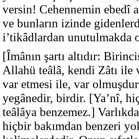
versin! Cehennemin ebedî a
ve bunların izinde gidenlerd
i’tikâdlardan unutulmakda o
[Îmânın şartı altıdır: Birinc
Allahü teâlâ, kendi Zâtı il
var etmesi ile, var olmuşdur.
yegânedir, birdir. [Ya’nî, h
teâlâya benzemez.] Varlıkda,
hiçbir bakımdan benzeri yo