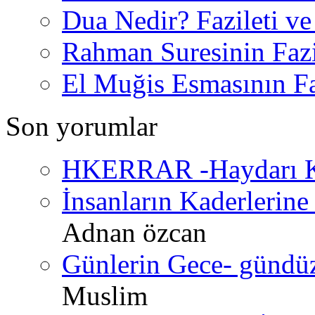
Dua Nedir? Fazileti ve
Rahman Suresinin Fazi
El Muğis Esmasının Faz
Son yorumlar
HKERRAR -Haydarı Ke
İnsanların Kaderlerine 
Adnan özcan
Günlerin Gece- gündüz 
Muslim