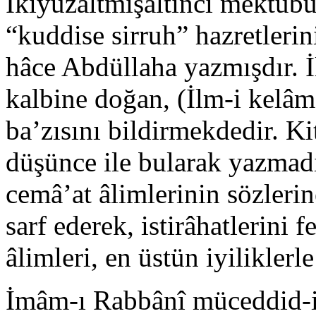
İkiyüzaltmışaltıncı mektûb
“kuddise sirruh” hazretleri
hâce Abdüllaha yazmışdır. İ
kalbine doğan, (İlm-i kelâm
ba’zısını bildirmekdedir. Ki
düşünce ile bularak yazmadı
cemâ’at âlimlerinin sözleri
sarf ederek, istirâhatlerini
âlimleri, en üstün iyiliklerl
İmâm-ı Rabbânî müceddid-i 