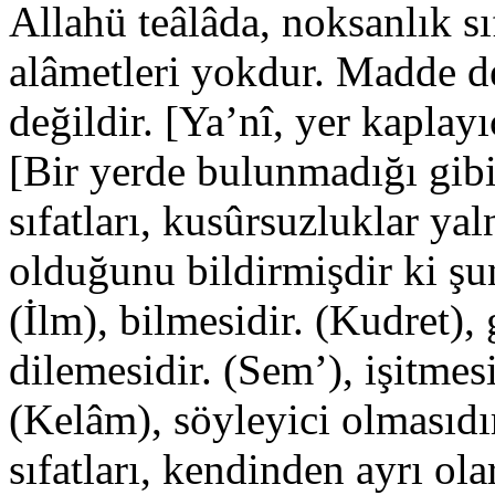
Allahü teâlâda, noksanlık sı
alâmetleri yokdur. Madde de
değildir. [Ya’nî, yer kaplayı
[Bir yerde bulunmadığı gib
sıfatları, kusûrsuzluklar ya
olduğunu bildirmişdir ki şun
(İlm), bilmesidir. (Kudret), 
dilemesidir. (Sem’), işitmesi
(Kelâm), söyleyici olmasıdı
sıfatları, kendinden ayrı ola