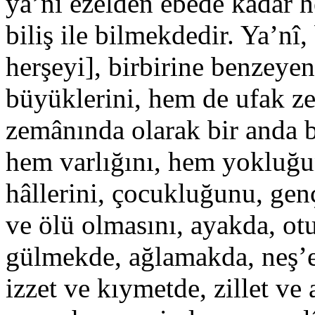
ya’nî ezelden ebede kadar he
biliş ile bilmekdedir. Ya’nî
herşeyi], birbirine benzeye
büyüklerini, hem de ufak zer
zemânında olarak bir anda 
hem varlığını, hem yokluğ
hâllerini, çocukluğunu, gençl
ve ölü olmasını, ayakda, o
gülmekde, ağlamakda, neş’e 
izzet ve kıymetde, zillet ve