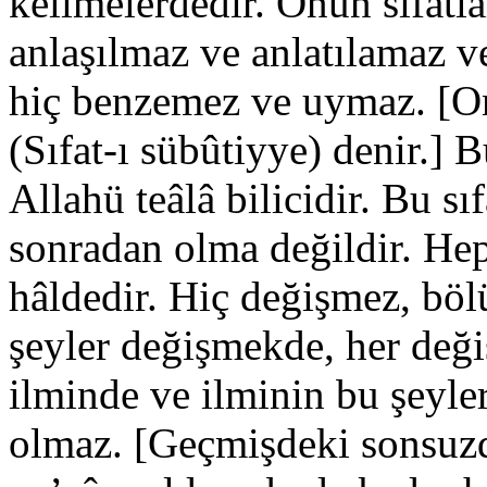
kelimelerdedir. Onun sıfatları
anlaşılmaz ve anlatılamaz ve 
hiç benzemez ve uymaz. [Onu
(Sıfat-ı sübûtiyye) denir.] B
Allahü teâlâ bilicidir. Bu sı
sonradan olma değildir. Hep 
hâldedir. Hiç değişmez, bö
şeyler değişmekde, her deği
ilminde ve ilminin bu şeyle
olmaz. [Geçmişdeki sonsuzd