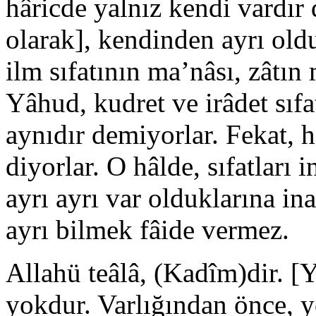
hâricde yalnız kendi vardır d
olarak], kendinden ayrı old
ilm sıfatının ma’nâsı, zâtın
Yâhud, kudret ve irâdet sıfa
aynıdır demiyorlar. Fekat, h
diyorlar. O hâlde, sıfatları
ayrı ayrı var olduklarına i
ayrı bilmek fâide vermez.
Allahü teâlâ, (Kadîm)dir. [Y
yokdur. Varlığından önce, yo