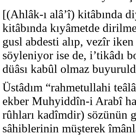
[(Ahlâk-ı alâ’î) kitâbında d
kitâbında kıyâmetde dirilme
gusl abdesti alıp, vezîr ike
söyleniyor ise de, i’tikâdı 
düâsı kabûl olmaz buyuruld
Üstâdım “rahmetullahi teâlâ
ekber Muhyiddîn-i Arabî haz
rûhları kadîmdir) sözünün 
sâhiblerinin müşterek îmânla