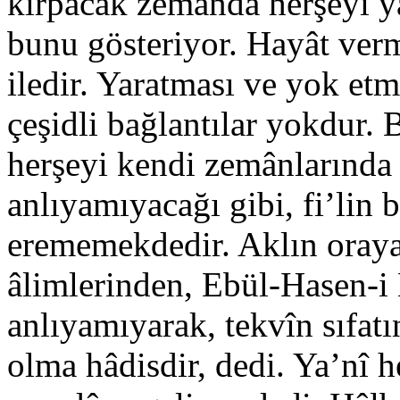
kırpacak zemânda herşeyi y
bunu gösteriyor. Hayât verme
iledir. Yaratması ve yok etme
çeşidli bağlantılar yokdur. B
herşeyi kendi zemânlarında y
anlıyamıyacağı gibi, fi’lin
erememekdedir. Aklın oraya
âlimlerinden, Ebül-Hasen-i E
anlıyamıyarak, tekvîn sıfat
olma hâdisdir, dedi. Ya’nî 