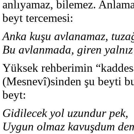
anlıyamaz, bilemez. Anlama
beyt tercemesi:
Anka kuşu avlanamaz, tuzağ
Bu avlanmada, giren yalnız
Yüksek rehberimin “kaddesal
(Mesnevî)sinden şu beyti b
beyt:
Gidilecek yol uzundur pek,
Uygun olmaz kavuşdum dem