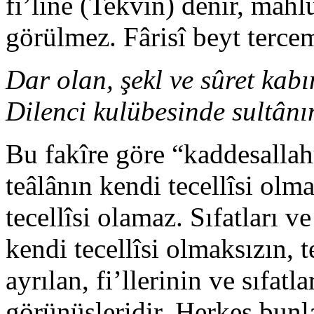
fi’line (Tekvîn) denir, mah
görülmez. Fârisî beyt terce
Dar olan, şekl ve sûret kab
Dilenci kulübesinde sultânın
Bu fakîre göre “kaddesallahü
teâlânın kendi tecellîsi olmak
tecellîsi olamaz. Sıfatları v
kendi tecellîsi olmaksızın, 
ayrılan, fi’llerinin ve sıfatlar
görünüşleridir. Herkes bunl