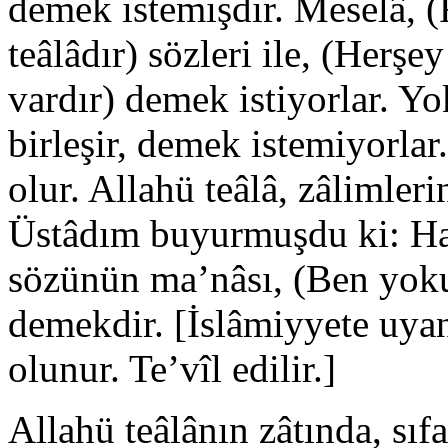
demek istemişdir. Meselâ, (
teâlâdır) sözleri ile, (Herş
vardır) demek istiyorlar. Yok
birleşir, demek istemiyorlar
olur. Allahü teâlâ, zâlimlerin
Üstâdım buyurmuşdu ki: Ha
sözünün ma’nâsı, (Ben yokum
demekdir. [İslâmiyyete uyan
olunur. Te’vîl edilir.]
Allahü teâlânın zâtında, sıfa