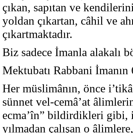
çıkan, sapıtan ve kendilerin
yoldan çıkartan, câhil ve a
çıkartmaktadır.
Biz sadece İmanla alakalı 
Mektubatı Rabbani İmanın 6
Her müslimânın, önce i’tikâ
sünnet vel-cemâ’at âlimleri
ecma’în” bildirdikleri gibi
yılmadan çalışan o âlimlere,