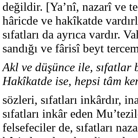
değildir. [Ya’nî, nazarî ve 
hâricde ve hakîkatde vardır
sıfatları da ayrıca vardır.
sandığı ve fârisî beyt tercem
Akl ve düşünce ile, sıfatlar 
Hakîkatde ise, hepsi tâm ken
sözleri, sıfatları inkârdır,
sıfatları inkâr eden Mu’tezil
felsefeciler de, sıfatları na