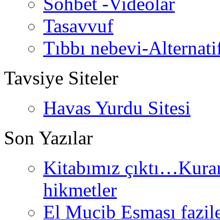
Sohbet -Videolar
Tasavvuf
Tıbbı nebevi-Alternati
Tavsiye Siteler
Havas Yurdu Sitesi
Son Yazılar
Kitabımız çıktı…Kurand
hikmetler
El Mucib Esması fazilet