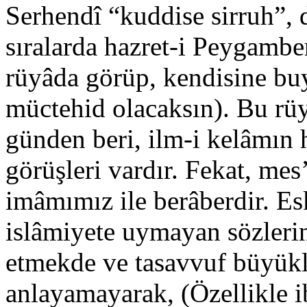
Serhendî “kuddise sirruh”, 
sıralarda hazret-i Peygamber
rüyâda görüp, kendisine bu
müctehid olacaksın). Bu rüy
günden beri, ilm-i kelâmın h
görüşleri vardır. Fekat, me
imâmımız ile berâberdir. Es
islâmiyete uymayan sözlerini
etmekde ve tasavvuf büyükl
anlayamayarak, (Özellikle ib