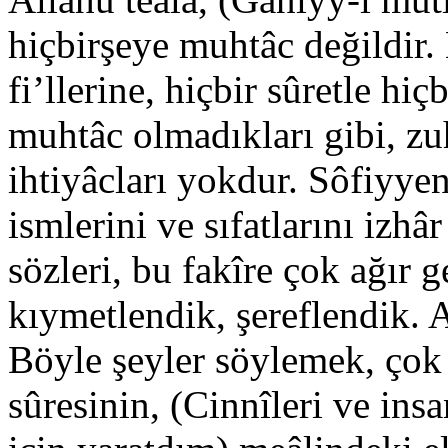
hiçbirşeye muhtâc değildir. 
fi’llerine, hiçbir sûretle hi
muhtâc olmadıkları gibi, zu
ihtiyâcları yokdur. Sôfiyyen
ismlerini ve sıfatlarını izhâ
sözleri, bu fakîre çok ağır g
kıymetlendik, şereflendik. A
Böyle şeyler söylemek, çok y
sûresinin, (Cinnîleri ve ins