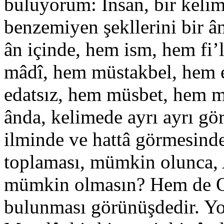
buluyorum: İnsan, bir kelime
benzemiyen şekllerini bir ân
ân içinde, hem ism, hem fi’
mâdî, hem müstakbel, hem 
edatsız, hem müsbet, hem men
ânda, kelimede ayrı ayrı gör
ilminde ve hattâ görmesinde, 
toplaması, mümkin olunca, 
mümkin olmasın? Hem de Onu
bulunması görünüşdedir. Yo