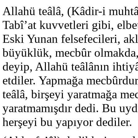
Allahü teâlâ, (Kâdir-i muhtâr
Tabî’at kuvvetleri gibi, elb
Eski Yunan felsefecileri, ak
büyüklük, mecbûr olmakda,
deyip, Allahü teâlânın ihtiy
etdiler. Yapmağa mecbûrdur
teâlâ, birşeyi yaratmağa me
yaratmamışdır dedi. Bu uydu
herşeyi bu yapıyor dediler.