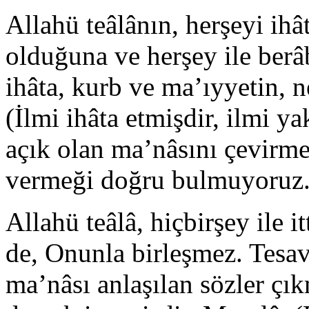
Allahü teâlânın, herşeyi ihâ
olduğuna ve herşey ile berâ
ihâta, kurb ve ma’ıyyetin,
(İlmi ihâta etmişdir, ilmi y
açık olan ma’nâsını çevirm
vermeği doğru bulmuyoruz
Allahü teâlâ, hiçbirşey ile 
de, Onunla birleşmez. Tesav
ma’nâsı anlaşılan sözler çık