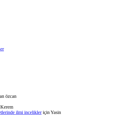
ler
an özcan
n
Kerem
rinde ilmi incelikler
için
Yasin