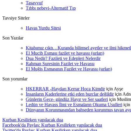
Tasavvuf
Tıbbı nebevi-Alternatif Tıp
Tavsiye Siteler
Havas Yurdu Sitesi
Son Yazılar
Kitabımız çıktı…Kuranda bilimsel ayetler ve ilmi hikmet
El Mucib Esması fazilet ve havassı (sırları)
Dua Nedir? Fazileti ve Edepleri Nelerdir
Rahman Suresinin Fazilet ve Havassı
El Muğis Esmasının Fazilet ve Havassı (sırları)
Son yorumlar
HKERRAR -Haydarı Kerrar Hoca Kimdir
için
Ayşe
İnsanların Kaderlerine etki eden burçlar değildir
için
Adn
Günlerin Gece- gündüz Hayır ve Şer saatleri
için
Muslim
Ledün ve Havass İlmi ve Esmaların Okuma Usulleri
içi
Dünyanın Korunmasından bahseden korunmuş tavan ayetle
Kurban Kesilirken yapılacak dua
Facebook'da Paylaş: Kurban Kesilirken yapılacak dua
Twitter'da Paylaş: Kurban Kesilirken yapılacak dua