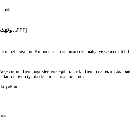
patıldı.
اِنّٖى وَجَّهْتُ وَ
 ene minel muşrikîn. Kul inne salati ve nusuki ve mahyaye ve memati lil
a çevirdim. Ben müşriklerden değilim. De ki: Benim namazım da, ibade
nların ilkiyim (ya da) ben müslümanlardanım.
n büyüktür
alı.