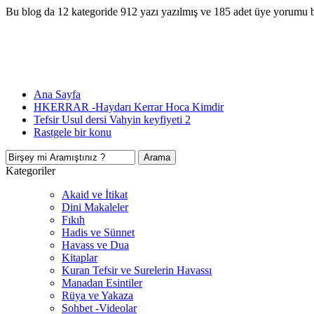
Bu blog da 12 kategoride 912 yazı yazılmış ve 185 adet üye yorumu 
Ana Sayfa
HKERRAR -Haydarı Kerrar Hoca Kimdir
Tefsir Usul dersi Vahyin keyfiyeti 2
Rastgele bir konu
Kategoriler
Akaid ve İtikat
Dini Makaleler
Fıkıh
Hadis ve Sünnet
Havass ve Dua
Kitaplar
Kuran Tefsir ve Surelerin Havassı
Manadan Esintiler
Rüya ve Yakaza
Sohbet -Videolar