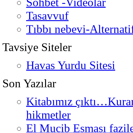
Sohbet -Videolar
Tasavvuf
Tıbbı nebevi-Alternati
Tavsiye Siteler
Havas Yurdu Sitesi
Son Yazılar
Kitabımız çıktı…Kurand
hikmetler
El Mucib Esması fazilet