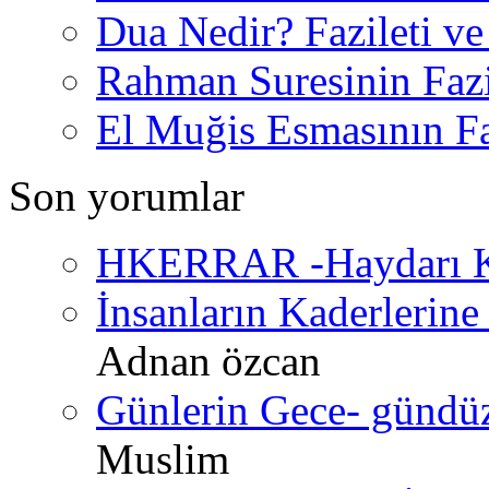
Dua Nedir? Fazileti ve
Rahman Suresinin Fazi
El Muğis Esmasının Faz
Son yorumlar
HKERRAR -Haydarı Ke
İnsanların Kaderlerine 
Adnan özcan
Günlerin Gece- gündüz 
Muslim