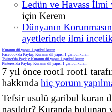
Ledün ve Havass İlmi 
için
Kerem
Dünyanın Korunmasın
ayetlerinde ilmi incelik
Kuranın dil yapısı 1 garibul kuran
Facebook'da Paylaş: Kuranın dil yapısı 1 garibul kuran
Twitter'da Paylaş: Kuranın dil yapısı 1 garibul kuran
Pinterest'da Paylaş: Kuranın dil yapısı 1 garibul kuran
7 yıl önce root1 root1 tara
hakkında
hiç yorum yapılm
Tefsir usulü garibul kuran d
nasıldır? Kuranda bulunan 