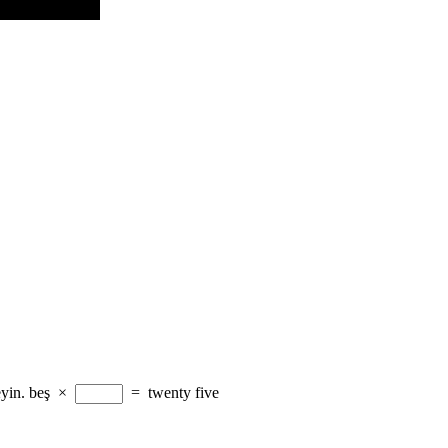
yin.
beş
×
=
twenty five