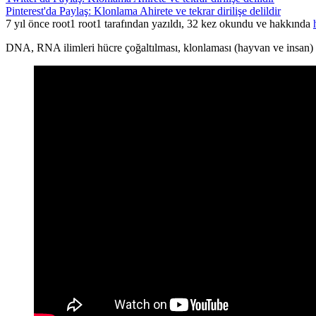
Pinterest'da Paylaş: Klonlama Ahirete ve tekrar dirilişe delildir
7 yıl önce root1 root1 tarafından yazıldı, 32 kez okundu ve hakkında
DNA, RNA ilimleri hücre çoğaltılması, klonlaması (hayvan ve insan) ahi