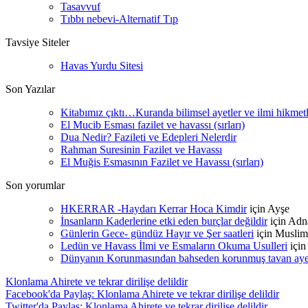
Tasavvuf
Tıbbı nebevi-Alternatif Tıp
Tavsiye Siteler
Havas Yurdu Sitesi
Son Yazılar
Kitabımız çıktı…Kuranda bilimsel ayetler ve ilmi hikmet
El Mucib Esması fazilet ve havassı (sırları)
Dua Nedir? Fazileti ve Edepleri Nelerdir
Rahman Suresinin Fazilet ve Havassı
El Muğis Esmasının Fazilet ve Havassı (sırları)
Son yorumlar
HKERRAR -Haydarı Kerrar Hoca Kimdir
için
Ayşe
İnsanların Kaderlerine etki eden burçlar değildir
için
Adn
Günlerin Gece- gündüz Hayır ve Şer saatleri
için
Muslim
Ledün ve Havass İlmi ve Esmaların Okuma Usulleri
içi
Dünyanın Korunmasından bahseden korunmuş tavan ayetle
Klonlama Ahirete ve tekrar dirilişe delildir
Facebook'da Paylaş: Klonlama Ahirete ve tekrar dirilişe delildir
Twitter'da Paylaş: Klonlama Ahirete ve tekrar dirilişe delildir