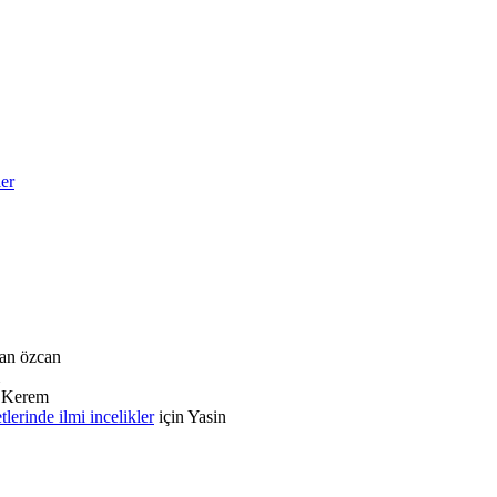
ler
an özcan
n
Kerem
rinde ilmi incelikler
için
Yasin