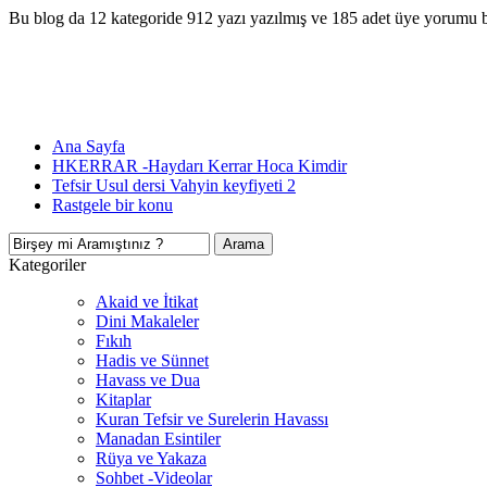
Bu blog da 12 kategoride 912 yazı yazılmış ve 185 adet üye yorumu 
Ana Sayfa
HKERRAR -Haydarı Kerrar Hoca Kimdir
Tefsir Usul dersi Vahyin keyfiyeti 2
Rastgele bir konu
Kategoriler
Akaid ve İtikat
Dini Makaleler
Fıkıh
Hadis ve Sünnet
Havass ve Dua
Kitaplar
Kuran Tefsir ve Surelerin Havassı
Manadan Esintiler
Rüya ve Yakaza
Sohbet -Videolar