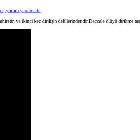
hiç yorum yapılmadı.
retin ve ikinci kez dirilişin delillerindendir.Deccale ölüyü diriltme ta