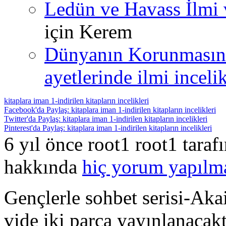
Ledün ve Havass İlmi 
için
Kerem
Dünyanın Korunmasın
ayetlerinde ilmi incelik
kitaplara iman 1-indirilen kitapların incelikleri
Facebook'da Paylaş: kitaplara iman 1-indirilen kitapların incelikleri
Twitter'da Paylaş: kitaplara iman 1-indirilen kitapların incelikleri
Pinterest'da Paylaş: kitaplara iman 1-indirilen kitapların incelikleri
6 yıl önce root1 root1 tara
hakkında
hiç yorum yapılm
Gençlerle sohbet serisi-Ak
vide iki parça yayınlanacakt