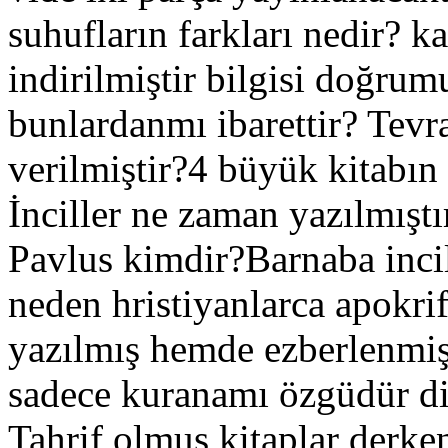
suhufların farkları nedir? k
indirilmiştir bilgisi doğru
bunlardanmı ibarettir? Tev
verilmiştir?4 büyük kitabın 
İnciller ne zaman yazılmıştı
Pavlus kimdir?Barnaba incil
neden hristiyanlarca apokri
yazılmış hemde ezberlenmi
sadece kuranamı özgüdür di
Tahrif olmuş kitaplar derke