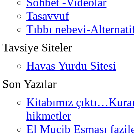
Sohbet -Videolar
Tasavvuf
Tıbbı nebevi-Alternati
Tavsiye Siteler
Havas Yurdu Sitesi
Son Yazılar
Kitabımız çıktı…Kurand
hikmetler
El Mucib Esması fazilet