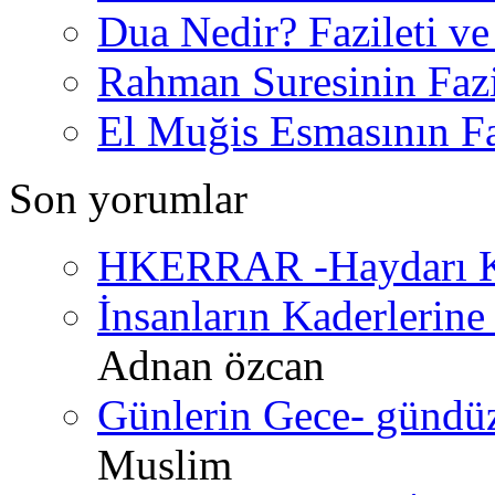
Dua Nedir? Fazileti ve
Rahman Suresinin Fazi
El Muğis Esmasının Faz
Son yorumlar
HKERRAR -Haydarı Ke
İnsanların Kaderlerine 
Adnan özcan
Günlerin Gece- gündüz 
Muslim