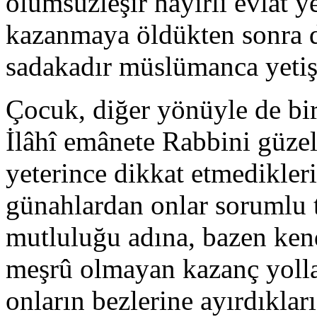
ölümsüzleşir hayırlı evlât y
kazanmaya öldükten sonra d
sadakadır müslümanca yetişt
Çocuk, diğer yönüyle de bir
İlâhî emânete Rabbini güzel
yeterince dikkat etmedikleri
günahlardan onlar sorumlu t
mutluluğu adına, bazen kendi
meşrû olmayan kazanç yolla
onların bezlerine ayırdıkları