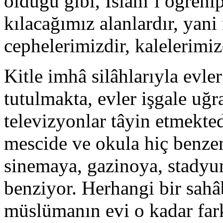
olduğu gibi, İslâm’ı öğreni
kılacağımız alanlardır, yani
cephelerimizdir, kalelerimiz
Kitle imhâ silâhlarıyla evl
tutulmakta, evler işgale uğr
televizyonlar tâyin etmekte
mescide ve okula hiç benze
sinemaya, gazinoya, stadyu
benziyor. Herhangi bir sah
müslümanın evi o kadar fa