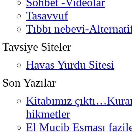
Sohbet -Videolar
Tasavvuf
Tıbbı nebevi-Alternati
Tavsiye Siteler
Havas Yurdu Sitesi
Son Yazılar
Kitabımız çıktı…Kurand
hikmetler
El Mucib Esması fazilet