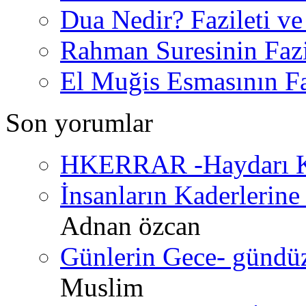
Dua Nedir? Fazileti ve
Rahman Suresinin Fazi
El Muğis Esmasının Faz
Son yorumlar
HKERRAR -Haydarı Ke
İnsanların Kaderlerine 
Adnan özcan
Günlerin Gece- gündüz 
Muslim