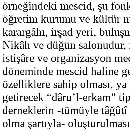
örneğindeki mescid, şu fonk
öğretim kurumu ve kültür m
karargâhı, irşad yeri, bulu
Nikâh ve düğün salonudur, m
istişâre ve organizasyon me
döneminde mescid haline get
özelliklere sahip olması, ya
getirecek “dâru’l-erkam” tip
derneklerin -tümüyle tâğûtî
olma şartıyla- oluşturulmas