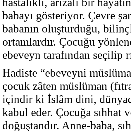
hastalıklı, ârızalı bir hayat
babayı gösteriyor. Çevre şar
babanın oluşturduğu, bilinçli
ortamlardır. Çocuğu yönlen
ebeveyn tarafından seçilip r
Hadiste “ebeveyni müslüma
çocuk zâten müslüman (fıtr
içindir ki İslâm dini, düny
kabul eder. Çocuğa sıhhat v
doğuştandır. Anne-baba, sıh