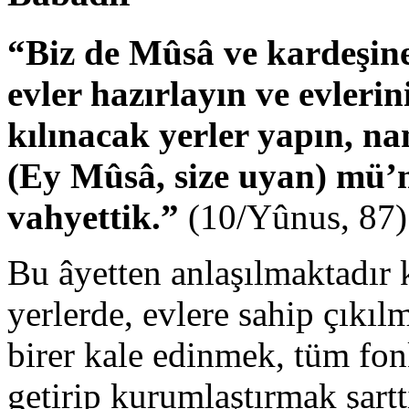
“Biz de Mûsâ ve kardeşine
evler hazırlayın ve evleri
kılınacak yerler yapın, na
(Ey Mûsâ, size uyan) mü’mi
vahyettik.”
(10/Yûnus, 87)
Bu âyetten anlaşılmaktadır 
yerlerde, evlere sahip çıkıl
birer kale edinmek, tüm fon
getirip kurumlaştırmak şarttı