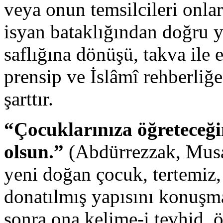
veya onun temsilcileri onla
isyan bataklığından doğru yo
saflığına dönüşü, takva ile 
prensip ve İslâmî rehberliğe
şarttır.
“Çocuklarınıza öğreteceğini
olsun.”
(Abdürrezzak, Mus
yeni doğan çocuk, tertemiz, 
donatılmış yapısını konuşm
sonra ona kelime-i tevhid öğ