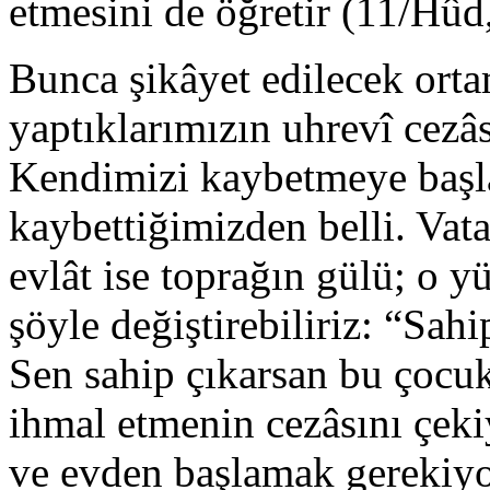
etmesini de öğretir (11/Hûd,
Bunca şikâyet edilecek orta
yaptıklarımızın uhrevî cezâ
Kendimizi kaybetmeye başla
kaybettiğimizden belli. Vata
evlât ise toprağın gülü; o y
şöyle değiştirebiliriz: “Sahi
Sen sahip çıkarsan bu çocuk
ihmal etmenin cezâsını çek
ve evden başlamak gerekiyo