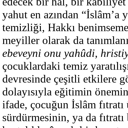
edecek bir hal, bir kabiliyet
yahut en azından “İslâm’a ya
temizliği, Hakkı benimseme
meyiller olarak da tanımlan
ebeveyni onu yahûdi, hrist
çocuklardaki temiz yaratılı
devresinde çeşitli etkilere 
dolayısıyla eğitimin önemin
ifade, çocuğun İslâm fıtratı 
sürdürmesinin, ya da fıtratı 