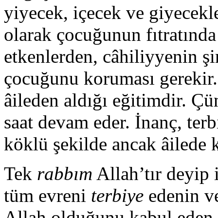
yiyecek, içecek ve giyecekl
olarak çocuğunun fıtratında
etkenlerden, câhiliyyenin ş
çocuğunu koruması gerekir.
âileden aldığı eğitimdir. Çü
saat devam eder. İnanç, terb
köklü şekilde ancak âilede k
Tek
rabbım
Allah’tır deyip 
tüm evreni
terbiye
edenin v
Allah olduğunu kabul eden