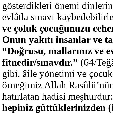
gösterdikleri önemi dinleri
evlâtla sınavı kaybedebilirl
ve çoluk çocuğunuzu cehe
Onun yakıtı insanlar ve ta
“Doğrusu, mallarınız ve ev
fitnedir/sınavdır.”
(64/Teğâ
gibi, âile yönetimi ve çocu
örneğimiz Allah Rasûlü’n
hatırlatan hadisi meşhurdur
hepiniz güttüklerinizden (