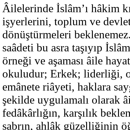
Âilelerinde İslâm’ı hâkim k
işyerlerini, toplum ve devle
dönüştürmeleri beklenemez.
saâdeti bu asra taşıyıp İsl
örneği ve aşaması âile hayatı
okuludur; Erkek; liderliği, o
emânete riâyeti, haklara say
şekilde uygulamalı olarak â
fedâkârlığın, karşılık bek
sabrın, ahlâk güzelliğinin ö