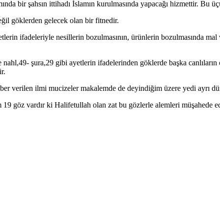
nda bir şahsın ittihadı İslamın kurulmasında yapacağı hizmettir. Bu üç
l göklerden gelecek olan bir fitnedir.
tlerin ifadeleriyle nesillerin bozulmasının, ürünlerin bozulmasında mal v
ine nahl,49- şura,29 gibi ayetlerin ifadelerinden göklerde başka canlılar
r.
 haber verilen ilmi mucizeler makalemde de deyindiğim üzere yedi ayrı d
m 19 göz vardır ki Halifetullah olan zat bu gözlerle alemleri müşahede 