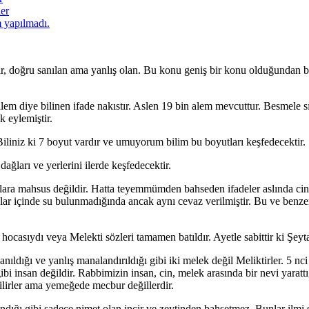
ler
 yapılmadı.
ır, doğru sanılan ama yanlış olan. Bu konu geniş bir konu olduğundan b
em diye bilinen ifade nakıstır. Aslen 19 bin alem mevcuttur. Besmele sır
k eylemiştir.
iliniz ki 7 boyut vardır ve umuyorum bilim bu boyutları keşfedecektir.
dağları ve yerlerini ilerde keşfedecektir.
lara mahsus değildir. Hatta teyemmümden bahseden ifadeler aslında cin
sanlar içinde su bulunmadığında ancak aynı cevaz verilmiştir. Bu ve be
hocasıydı veya Melekti sözleri tamamen batıldır. Ayetle sabittir ki Şeyta
nıldığı ve yanlış manalandırıldığı gibi iki melek değil Meliktirler. 5 n
bi insan değildir. Rabbimizin insan, cin, melek arasında bir nevi yarattığı
ebilirler ama yemeğede mecbur değillerdir.
andığı gibi sadece nimet olan incir ve zeytinden bahsetmez. Bunlar ilmi