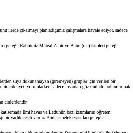
unu ilerde çıkarmayı planladığımız çalışmalara havale ediyor, sadece
rı gereği. Rabbimiz Müteal Zahir ve Batın (c.c) isimleri gereği
lerden suya dokunamayan (giremeyen) gruplar için verilen bir
nzer bir çok ayeti yorumlarken sadece insanları göz önünde bulundurmak
n cinlerdendir.
ci kat semada İlmi havas ve Ledünün bazı kısımlarını öğreten
 bir varlık çeşiti vardır. Bunlar meleki vasıfları gereği,
 simyayı bilen gök gruplarındandır. Semum gibi bunlarda ilmi simyayı