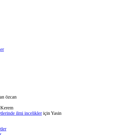
ler
an özcan
n
Kerem
rinde ilmi incelikler
için
Yasin
tler
r