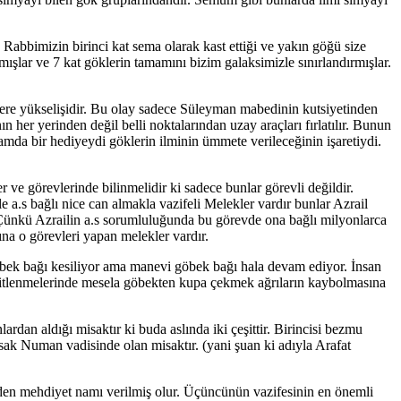
ne Rabbimizin birinci kat sema olarak kast ettiği ve yakın göğü size
mışlar ve 7 kat göklerin tamamını bizim galaksimizle sınırlandırmışlar.
ere yükselişidir. Bu olay sadece Süleyman mabedinin kutsiyetinden
n her yerinden değil belli noktalarından uzay araçları fırlatılır. Bunun
amda bir hediyeydi göklerin ilminin ümmete verileceğinin işaretiydi.
ve görevlerinde bilinmelidir ki sadece bunlar görevli değildir.
e a.s bağlı nice can almakla vazifeli Melekler vardır bunlar Azrail
r. Çünkü Azrailin a.s sorumluluğunda bu görevde ona bağlı milyonlarca
na o görevleri yapan melekler vardır.
göbek bağı kesiliyor ama manevi göbek bağı hala devam ediyor. İnsan
a kitlenmelerinde mesela göbekten kupa çekmek ağrıların kaybolmasına
lardan aldığı misaktır ki buda aslında iki çeşittir. Birincisi bezmu
misak Numan vadisinde olan misaktır. (yani şuan ki adıyla Arafat
birden mehdiyet namı verilmiş olur. Üçüncünün vazifesinin en önemli