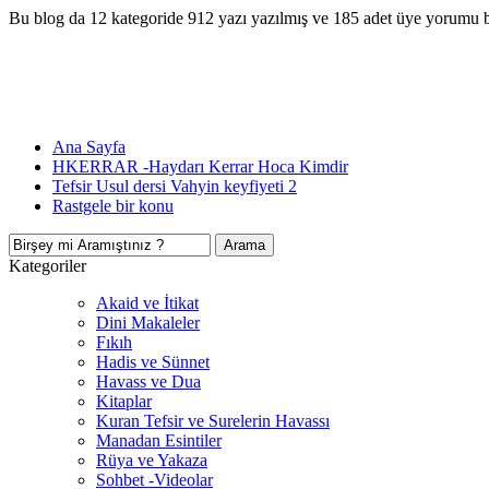
Bu blog da 12 kategoride 912 yazı yazılmış ve 185 adet üye yorumu 
Ana Sayfa
HKERRAR -Haydarı Kerrar Hoca Kimdir
Tefsir Usul dersi Vahyin keyfiyeti 2
Rastgele bir konu
Kategoriler
Akaid ve İtikat
Dini Makaleler
Fıkıh
Hadis ve Sünnet
Havass ve Dua
Kitaplar
Kuran Tefsir ve Surelerin Havassı
Manadan Esintiler
Rüya ve Yakaza
Sohbet -Videolar