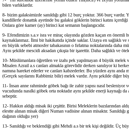
bilen varlıklardır.
8- bizim galaksimizde sanıldığı gibi 12 burç yoktur. 366 burç vardır. Yi
kandillerle donattık ayetinde bu galaksi göklerin birinci katını içerd
Onlara göre kamer (ay) birinci kat semanın başlangıcıdır.
9- Efendimizin s.a.v isra ve miraç olayında gözden kaçan en önemli 
kaynaklanmaz. İlmi bir hakikatıda içinde saklar. Uzaya en sağlıklı ve s
en büyük sebebi atmosfer tabakasının o fırlatma noktalarında daha müs
Aynı şekilde mescidi aksadan çıkışta bir işarettir. Daha sağlıklı ve öte
10- Müslümanlara öğretilen ve izahı pek yapılmayan 4 büyük melek ve v
Misalen Azrail a.s canları almakla görevlidir derken sanılıyor ki herke
namına hareket ederler ve canları kabzederler. Bu yüzden aynı anda mi
(Gerçek sayılarını Rabbimiz bilir) melek vardır. Aynı şekilde diğer b
11- İnsan anne rahminde göbek bağı ile zahir yapısı nasıl besleniyor
vucudunda nasılki göbek orta noktadır aynı şekilde enerji kaynağı da 
sebeptir.
12- Hakkın aldığı misak iki çeşittir. Birisi Meleklerin bazılarından aldı
elestte alınan misak diğeri Numan vadisine alınan misaktır. Sanıldığı g
dağının olduğu yer)
13- Sanıldığı ve beklendiği gibi Mehdi a.s bir tek kişi değildir. Üç b