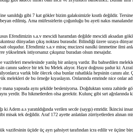
ne sanıldığı gibi 7 kat gökler bizim galaksimizle kısıtlı değildir. Tersi
iği beyan edilmiş. Ama müfessirlerin çoğunluğu bu ayeti nakıs manalandır
husus Efendimizin s.a.v mescidi haramdan değilde mescidi aksadan gökl
ıkıntısız dünyadan çıkış noktası burasıdır. Bilindiği üzere uzaya dünyanı
ait oluşudur. Efendimiz s.a.v miraç mucizesi nasılki ümmetine ilmi anl
lere yükselmek istiyorsanız çıkışınız buradan olsun mesajıdır.
azifeleri meselesinde yanlış bir anlayış vardır. Bu bahsedilen melekler 
sin canını sadece bir tek bu Melek alıyor. Hayır doğrusu şudur ki: Azrail
lyonlarca varlık bile ölecek olsa bunlar rahatlıkla hepsinin canını alı
üyük melekleri de bu örneğe kıyaslayın. Onlarında emrinde nice onlar adı
 ve mana yapısıda aynı şekilde besleniyorsa. Doğduktan sonra zahirde 
aynı yerdir. Bu hikmetlerden olsa gerektir. Kulunç gibi sırt ağrılarınd
ğı ki Adem a.s yaratıldığında verilen secde (saygı) emridir. İkincisi insan
ibi misak tek değildir. Araf 172 ayette anlatılan zürriyetlerden alınan 
üyük vazifesinin üçüde üç ayrı şahsiyet tarafından icra edilir ve üçüne 