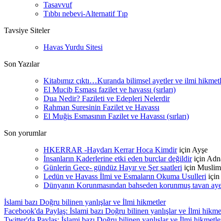
Tasavvuf
Tıbbı nebevi-Alternatif Tıp
Tavsiye Siteler
Havas Yurdu Sitesi
Son Yazılar
Kitabımız çıktı…Kuranda bilimsel ayetler ve ilmi hikmet
El Mucib Esması fazilet ve havassı (sırları)
Dua Nedir? Fazileti ve Edepleri Nelerdir
Rahman Suresinin Fazilet ve Havassı
El Muğis Esmasının Fazilet ve Havassı (sırları)
Son yorumlar
HKERRAR -Haydarı Kerrar Hoca Kimdir
için
Ayşe
İnsanların Kaderlerine etki eden burçlar değildir
için
Adn
Günlerin Gece- gündüz Hayır ve Şer saatleri
için
Muslim
Ledün ve Havass İlmi ve Esmaların Okuma Usulleri
içi
Dünyanın Korunmasından bahseden korunmuş tavan ayetle
İslami bazı Doğru bilinen yanlışlar ve İlmi hikmetler
Facebook'da Paylaş: İslami bazı Doğru bilinen yanlışlar ve İlmi hikme
Twitter'da Paylaş: İslami bazı Doğru bilinen yanlışlar ve İlmi hikmetle