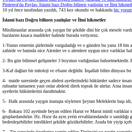
Pinterest'da Paylaş: İslami bazı Doğru bilinen yanlışlar ve İlmi hikmet
10 yıl önce tarafından yazıldı, 743 kez okundu ve hakkında
hiç yorum
İslami bazı Doğru bilinen yanlışlar ve İlmi hikmetler
Müslümanlar arasında çok yaygın bir şekilde dini bir çok mesele vard
bazılarını kısaca maddeler halinde burada veriyoruz.
1-Yunus emrenin şiirlerinde vurguladığı ve o günden bu yana 18 bin al
zahirde ve batında nice Alemler ve o alemlere uygun nice varlıklar hal
2- Bu gün bilimsel gelişmeler 3 boyutun varlığından bahsetmektedir. B
3-Kaf dağları bir mitoloji ve efsane değildir. İnşallah bilim dünyası bu 
4- maide suresinde geçen abdest ayetlerindeki hükümler sadece insan
ruhsattır tamamen yani onlar abdesti direk toprak ile alırlar. Ama in
ayetlerin hükümlerini daraltmaktır.
5- Halk arasında yaygın inanışta söylenen Şeytan Meleklerin başı idi, 
6- Bakara 102 ayetinde beyan edilen Harut ve Marut isimli varlıklar sa
gruplardandırlar. Hz. Hızır da aynı yerin ervahlarındandır o sanıldığı gi
bedenleşebilirler istedikleri şekilde gözükebilirler. Arada bir yiyip iç
7- Tin suresinde üzerlerine yemin edilen Tin(incir) ve zeytin yoruml