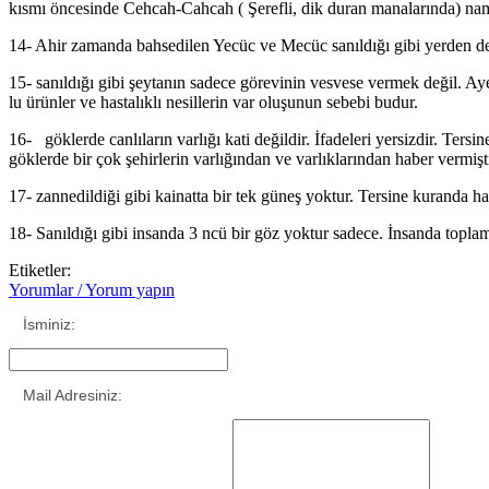
kısmı öncesinde Cehcah-Cahcah ( Şerefli, dik duran manalarında) namı
14- Ahir zamanda bahsedilen Yecüc ve Mecüc sanıldığı gibi yerden deği
15- sanıldığı gibi şeytanın sadece görevinin vesvese vermek değil. Aye
lu ürünler ve hastalıklı nesillerin var oluşunun sebebi budur.
16- göklerde canlıların varlığı kati değildir. İfadeleri yersizdir. Ters
göklerde bir çok şehirlerin varlığından ve varlıklarından haber vermişti
17- zannedildiği gibi kainatta bir tek güneş yoktur. Tersine kuranda
18- Sanıldığı gibi insanda 3 ncü bir göz yoktur sadece. İnsanda topla
Etiketler:
Yorumlar / Yorum yapın
İsminiz:
Mail Adresiniz: