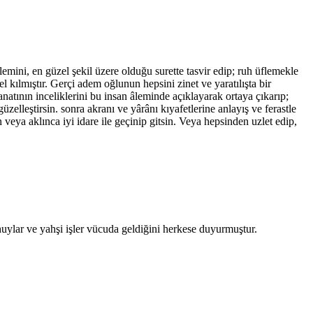
emini, en güzel şekil üzere olduğu surette tasvir edip; ruh üflemekle
 kılmıştır. Gerçi adem oğlunun hepsini zinet ve yaratılışta bir
sanatının inceliklerini bu insan âleminde açıklayarak ortaya çıkarıp;
üzelleştirsin. sonra akranı ve yârânı kıyafetlerine anlayış ve ferastle
veya aklınca iyi idare ile geçinip gitsin. Veya hepsinden uzlet edip,
 huylar ve yahşi işler vücuda geldiğini herkese duyurmuştur.