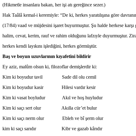
(Hikmetle insanlara bakan, her işi atı gereğince sezer.)
Hak Taâlâ kemal-i keremiyle: “De ki, herkes yaratılışına göre davranır
(17/84) vaad ve müjdesini işaret buyurmuştur. Şu halde herkese karşı 
halim, cevat, kerim, rauf ve rahim olduğunu lafzıyle duyurmuştur. Zir
herkes kendi layıkını işlediğini, herkes görmüştür.
Baş ve boyun uzuvlarının kıyafetini bildirir
Ey aziz, malûm olsun ki, filozoflar demişlerdir ki:
Kim ki boyudur tavil Sade dil olu cemil
Kim ki boyudur kasir Hilesi vardır kesir
Kim ki vasat boyludur Akıl ve hoş huyludur
Kim ki saçı sert olur Akılla cür’et bulur
Kim ki saçı nerm olur Ebleh ve bî şerm olur
kim ki saçı sarıdır Kibr ve gazab kârıdır