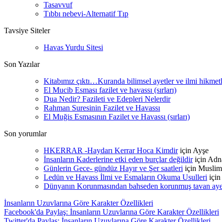
Tasavvuf
Tıbbı nebevi-Alternatif Tıp
Tavsiye Siteler
Havas Yurdu Sitesi
Son Yazılar
Kitabımız çıktı…Kuranda bilimsel ayetler ve ilmi hikmet
El Mucib Esması fazilet ve havassı (sırları)
Dua Nedir? Fazileti ve Edepleri Nelerdir
Rahman Suresinin Fazilet ve Havassı
El Muğis Esmasının Fazilet ve Havassı (sırları)
Son yorumlar
HKERRAR -Haydarı Kerrar Hoca Kimdir
için
Ayşe
İnsanların Kaderlerine etki eden burçlar değildir
için
Adn
Günlerin Gece- gündüz Hayır ve Şer saatleri
için
Muslim
Ledün ve Havass İlmi ve Esmaların Okuma Usulleri
içi
Dünyanın Korunmasından bahseden korunmuş tavan ayetle
İnsanların Uzuvlarına Göre Karakter Özellikleri
Facebook'da Paylaş: İnsanların Uzuvlarına Göre Karakter Özellikleri
Twitter'da Paylaş: İnsanların Uzuvlarına Göre Karakter Özellikleri