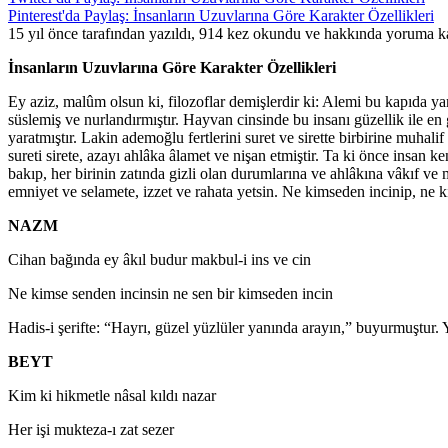
Pinterest'da Paylaş: İnsanların Uzuvlarına Göre Karakter Özellikleri
15 yıl önce tarafından yazıldı, 914 kez okundu ve hakkında
yoruma ka
İnsanların Uzuvlarına Göre Karakter Özellikleri
Ey aziz, malûm olsun ki, filozoflar demişlerdir ki: Alemi bu kapıda ya
süslemiş ve nurlandırmıştır. Hayvan cinsinde bu insanı güzellik ile en 
yaratmıştır. Lakin ademoğlu fertlerini suret ve sirette birbirine muhalif
sureti sirete, azayı ahlâka âlamet ve nişan etmiştir. Ta ki önce insan ke
bakıp, her birinin zatında gizli olan durumlarına ve ahlâkına vâkıf ve 
emniyet ve selamete, izzet ve rahata yetsin. Ne kimseden incinip, ne k
NAZM
Cihan bağında ey âkıl budur makbul-i ins ve cin
Ne kimse senden incinsin ne sen bir kimseden incin
Hadis-i şerifte: “Hayrı, güzel yüzlüler yanında arayın,” buyurmuştur. 
BEYT
Kim ki hikmetle nâsal kıldı nazar
Her işi mukteza-ı zat sezer