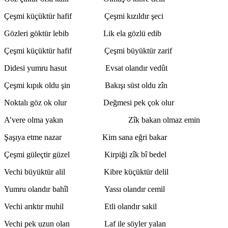
Çeşmi küçüktür hafif Çeşmi kızıldır şeci
Gözleri göktür lebib Lik ela gözlü edib
Çeşmi küçüktür hafif Çeşmi büyüktür zarif
Didesi yumru hasut Evsat olandır vedût
Çeşmi kıpık oldu şin Bakışı süst oldu zîn
Noktalı göz ok olur Değmesi pek çok olur
A’vere olma yakın Zîk bakan olmaz emin
Şaşıya etme nazar Kim sana eğri bakar
Çeşmi güleçtir güzel Kirpiği zîk bî bedel
Vechi büyüktür alil Kibre küçüktür delil
Yumru olandır bahîl Yassı olandır cemil
Vechi arıktır muhil Etli olandır sakil
Vechi pek uzun olan Laf ile söyler yalan