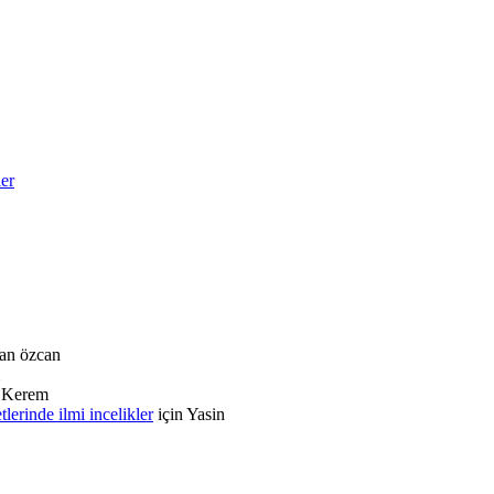
ler
an özcan
n
Kerem
rinde ilmi incelikler
için
Yasin