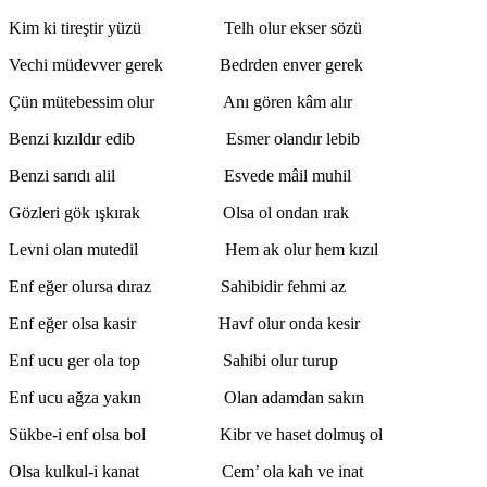
Kim ki tireştir yüzü Telh olur ekser sözü
Vechi müdevver gerek Bedrden enver gerek
Çün mütebessim olur Anı gören kâm alır
Benzi kızıldır edib Esmer olandır lebib
Benzi sarıdı alil Esvede mâil muhil
Gözleri gök ışkırak Olsa ol ondan ırak
Levni olan mutedil Hem ak olur hem kızıl
Enf eğer olursa dıraz Sahibidir fehmi az
Enf eğer olsa kasir Havf olur onda kesir
Enf ucu ger ola top Sahibi olur turup
Enf ucu ağza yakın Olan adamdan sakın
Sükbe-i enf olsa bol Kibr ve haset dolmuş ol
Olsa kulkul-i kanat Cem’ ola kah ve inat