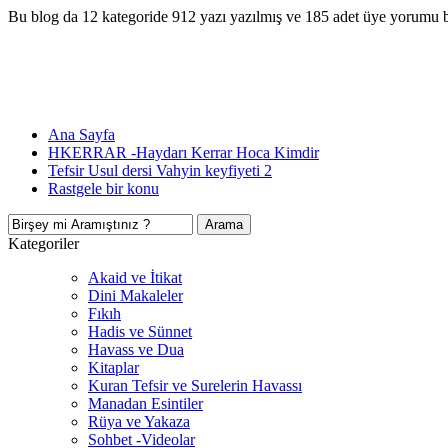
Bu blog da 12 kategoride 912 yazı yazılmış ve 185 adet üye yorumu 
Ana Sayfa
HKERRAR -Haydarı Kerrar Hoca Kimdir
Tefsir Usul dersi Vahyin keyfiyeti 2
Rastgele bir konu
Kategoriler
Akaid ve İtikat
Dini Makaleler
Fıkıh
Hadis ve Sünnet
Havass ve Dua
Kitaplar
Kuran Tefsir ve Surelerin Havassı
Manadan Esintiler
Rüya ve Yakaza
Sohbet -Videolar