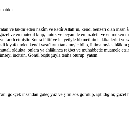
patıldı.
ratan ve takdir eden hakîm ve kadîr Allah’ın, kendi benzeri olan insan âl
güzel ve en mutedil kılıp, nutuk ve beyan ile en faziletli ve en mükemmel
 ve farklı etmiştir. Sonra lütûf ve inayetiyle hikmetinin hakikatlerini ve 
ndi kıyafetinden kendi vasıflarını tamamıyle bilip, ihtimamıyle ahlâkını g
muttali oldukta; onlara ya ahlâkınca rağbet ve muhabbetle muamele etsin 
imseyi incitsin. Gönül boşluğuyla tenha oturup, yatsın.
Yani gökçek insandan güleç yüz ve şirin söz görülüp, işitildiğini; güzel