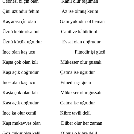
Cebhesi bî çîn olan Kâhil olur bîgüman
Çini uzundur fehim Az ise olmuş kerim
Kaş arası çîn olan Gam yüküdür ol heman
Üznü kebir olsa bol Cahil ve kâhildir ol
Üznü küçük uğrudur Evsat olan doğrudur
İnce olan kaş ucu Fitnedir işi gücü
Kaşta çok olan kılı Mükesser olur gussalı
Kaşı açık doğrudur Çatma ise uğrudur
İnce olan kaş ucu Fitnedir işi gücü
Kaşta çok olan kılı Mükesser olur gussalı
Kaşı açık doğrudur Çatma ise uğrudur
İnce ka olur cemil Kibre tavili delil
Kaşı mukavves olan Dilber olur her zaman
Göz çukur olsa kalil Olmuş o kibre delil