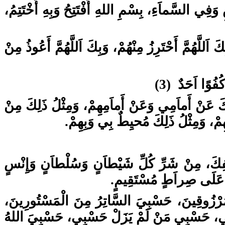
َفِي السَّماَءِ، بِسْمِ اللهِ أَفْتَتِحُ وَبِهِ أَخْتَتِمُ
للَّهُمَّ أَحْتَرِزُ مِنْهُمْ، وَبِكَ اَللَّهُمَّ أَعُوذُ مِنْ
ُفُوًا اَحَدٌ (3
كَ عَنْ أَماَمِي وَعَنْ أَماَمِهِمْ، وَمِثْلُ ذَلِكَ مِنْ
هِمْ، وَمِثْلُ ذَلِكَ مُحيِطٌ بِي وَبِهِمْ
كَنَفِكَ، مِنْ شَرِّ كُلِّ شَيْطاَنٍ وَسُلْطاَنٍ وَإِنْسٍ
َبِّي عَلَى صِراَطٍ مُسْتَقِيمٍ
مَرْزُوقِينَ، حَسْبِيَ السَّاتِرُ مِنَ الْمَسْتُورِينَ
ْبِي، حَسْبِي مَنْ لَمْ يَزَلْ حَسْبِي، حَسْبِيَ اللهُ