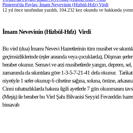
Pinterest'da Paylaş: İmam Nevevinin (Hizbül-Hıfz) Virdi
12 yıl önce tarafından yazıldı, 104.232 kez okundu ve hakkında
yorum
İmam Nevevinin (Hizbül-Hıfz)
Virdi
Bu vird (dua) İmamı Nevevi Hazretlerinin tüm musibet ve sıkıntı
geçimsizliklerinde (eşler arasında veya çocuklarda), Düşman şerlerind
beraber okunur. Semavi ve arzi musibetlerde yangın, deprem, sel, 
zamanında da sıkıntılara göre 1-3-5-7-21-41 defa okunur.
Tarikat
niyetiyle 1 sefer okunup 6 cihetine sağına, soluna, önüne, arkasına
Cinni rahatsızlıklarda hakeza ilgili ayetlerle 7 gün okunmasını tavs
(Meşiş) ile beraber bu Vird Şahı Bilvanisi Seyyid Fevzeddin hazretl
bissavab