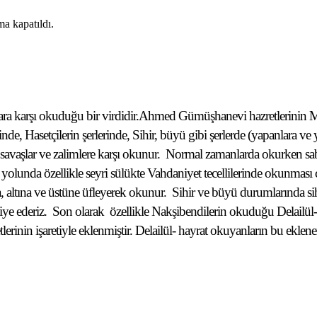
a kapatıldı.
lara karşı okuduğu bir virdidir.Ahmed Gümüşhanevi hazretlerinin M
e, Hasetçilerin şerlerinde, Sihir, büyü gibi şerlerde (yapanlara ve ya
savaşlar ve zalimlere karşı okunur.
Normal zamanlarda okurken sab
 yolunda özellikle seyri sülükte Vahdaniyet tecellilerinde okunmas
, altına ve üstüne üfleyerek okunur.
Sihir ve büyü durumlarında sih
iye ederiz.
Son olarak
özellikle Nakşibendilerin okuduğu Delailül-
erinin işaretiyle eklenmiştir. Delailül- hayrat okuyanların bu eklen