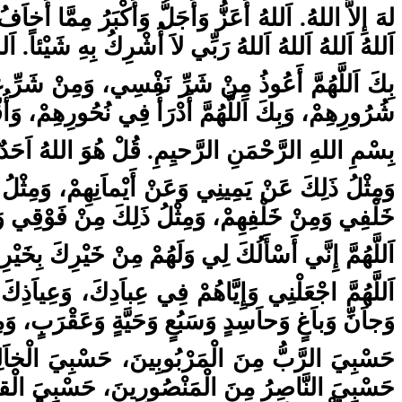
لهَ إِلاَّ اللهُ. اَللهُ أَعَزُّ وَأَجَلُّ وَأَكْبَرُ مِمَّا أَخاَف.
اَللهُ اَللهُ اَللهُ اَللهُ رَبِّي لاَ أُشْرِكُ بِهِ شَيْئاً. اَلل
بِكَ اَللَّهُمَّ أَعُوذُ مِنْ شَرِّ نَفْسِي، وَمِنْ شَرِّ غَيْر
شُرُورِهِمْ، وَبِكَ اَللَّهُمَّ أَدْرَأُ فِي نُحُورِهِمْ، وَأُقّد.
بِسْمِ اللهِ الرَّحْمَنِ الرَّحيِمِ. قُلْ هُوَ اللهُ اَحَدٌ ا)
وَمِثْلُ ذَلِكَ عَنْ يَمِينِي وَعَنْ أَيْماَنِهِمْ، وَمِثْ
خَلْفِي وَمِنْ خَلْفِهِمْ، وَمِثْلُ ذَلِكَ مِنْ فَوْقِي وَ.
اَللَّهُمَّ إِنَّي أَسْأَلُكَ لِي وَلَهُمْ مِنْ خَيْرِكَ بِخَيْر.
اَللَّهُمَّ اجْعَلْنِي وَإِيَّاهُمْ فِي عِباَدِكَ، وَعِياَ
وَجاَنِّ وَباَغٍ وَحاَسِدٍ وَسَبُعٍ وَحَيَّةٍ وَعَقْرَبٍ، وَ.
حَسْبِيَ الرَّبُّ مِنَ الْمَرْبُوبِينَ، حَسْبِيَ الْخا،
حَسْبِيَ النَّاصِرُ مِنَ الْمَنْصُورِينَ، حَسْبِيَ الْق