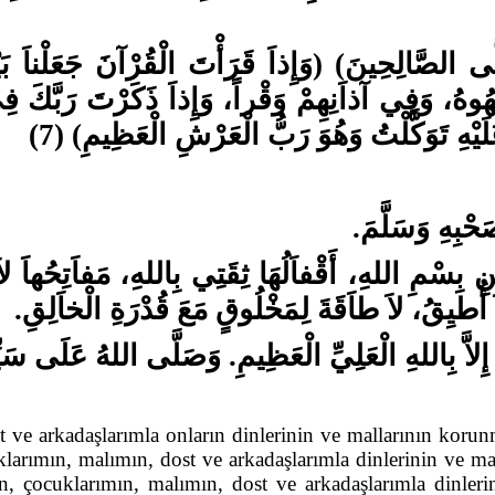
ّى الصَّالِحِينَ) (وَإِذاَ قَرَأْتَ الْقُرْآنَ جَعَلْناَ بَيْن
ْقَهُوهُ، وَفِي آذاَنِهِمْ وَقْراً، وَإِذاَ ذَكَرْتَ رَبَّكَ 
عَلَيْهِ تَوَكَّلْتُ وَهُوَ رَبُّ الْعَرْشِ الْعَظِيمِ) (7
َحْبِهِ وَسَلَّمَ
مِ اللهِ، أَقْفاَلُهَا ثِقَتِي بِاللهِ، مَفاَتِحُهاَ لاَ قُوَ
(ُطيِقُ، لاَ طاَقَةَ لِمَخْلُوقٍ مَعَ قُدْرَةِ الْخاَلِقِ
 إِلاَّ بِاللهِ الْعَلِيِّ الْعَظِيمِ. وَصَلَّى اللهُ عَلَى سَيِ
 ve arkadaşlarımla onların dinlerinin ve mallarının korunm
larımın, malımın, dost ve arkadaşlarımla dinlerinin ve mal
n, çocuklarımın, malımın, dost ve arkadaşlarımla dinleri