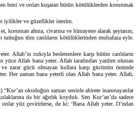
den beni ve onları kuşatan bütün kötülüklerden korunmak
yilikler ve güzellikler isterim.
 et, koruman altına, civarına ve himayene alarak şeytanın,
nden tuttuğun tüm canlıların kötülüklerinden muhafaza eyle.
er. Allah’ın rızkıyla beslenenlere karşı bütün canlıların
an yüce Allah bana yeter. Allah tarafından yardım olunan
ayda ve zarar gücü olmayan kullara karşı gücünün önünde
r. Her zaman bana yeterli olan Allah bana yeter. Allah,
196) “Kur’an okuduğun zaman seninle ahirete inanmayanlar
kulaklarına da bir ağırlık koyduk. Sen Kur’an’da sadece
 onlar yüz çevirirlerse, de ki: ‘Bana Allah yeter. O’ndan