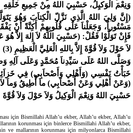
وَنِعْمَ الْوَكيِلُ، حَسْبِيَ اللهُ مِنْ جَمِيعِ خَلْقِهِ
إِنَّ وَلِيَ اللهُ الَّذِي نَزَّلّ الْكِتاَبَ وَهُوَ يَتَوَلَ
مَسْتُوراً، وَجَعَلْناَ عَلَى قُلُوبِهِمْ أَكِنَّةً أَنْ يَف،
فَإِنْ تَوَلَّوْا فَقُلْ: (حَسْبِيَ اللهُ لاَ إِلهَ إِلاَّ هُوَ )
لاَ حَوْلَ وَلاَ قُوَّةَ إِلاَّ بِاللهِ الْعَلِيَّ الْعَظِيمِ (3)
وَصَلَّى اللهُ عَلَى سَيِّدِناَ مُحَمَّدٍ وَعَلَى آلِهِ وَص.
خَبَأْتُ نَفْسِي (وَأَهْلِي وَأَصْحاَبِي) فِي خَزاَئِنِ بِسْ
وَعَنْ أَهْلِي وَعَنْ أَصْحاَبِي) ماَ أُطِيقُ وَماَ لاَ أ.
حَسْبِيَ اللهُ وَنِعْمَ الْوَكِيلُ وَلاَ حَوْلَ وَلاَ قُوَّةَ).
ası için Bismillahi Allah’u ekber, Allah’u ekber, Allah’u
larının korunması için binlerce Bismillahi Allah’u ekber,
nin ve mallarının korunması için milyonlarca Bismillahi