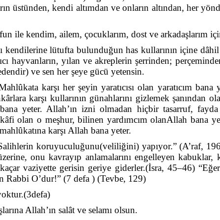
ın üstünden, kendi altımdan ve onların altından, her yön
 ile kendim, ailem, çocuklarım, dost ve arkadaşlarım için i
ı kendilerine lütufta bulunduğun has kullarının içine dâhil
yırtıcı hayvanların, yılan ve akreplerin şerrinden; perçemi
endir) ve sen her şeye gücü yetensin.
ahlûkata karşı her şeyin yaratıcısı olan yaratıcım bana yet
hkârlara karşı kullarının günahlarını gizlemek şanından ol
h bana yeter. Allah’ın izni olmadan hiçbir tasarruf, f
âfi olan o meşhur, bilinen yardımcım olanAllah bana yete
 mahlûkatına karşı Allah bana yeter.
o Salihlerin koruyuculuğunu(veliliğini) yapıyor.” (A’raf, 
üzerine, onu kavrayıp anlamalarını engelleyen kabuklar, 
kaçar vaziyette gerisin geriye giderler.(İsra, 45–46) “Eğer
n Rabbi O’dur!” (7 defa ) (Tevbe, 129)
oktur.(3defa)
rına Allah’ın salât ve selamı olsun.