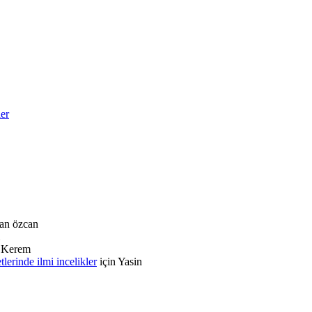
ler
an özcan
n
Kerem
rinde ilmi incelikler
için
Yasin