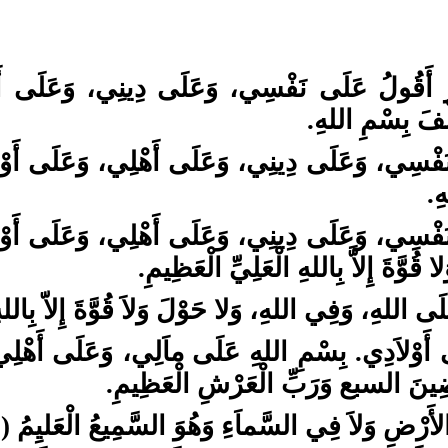
أَكْبَرْ أَقُولُ عَلَى نَفْسِي، وَعَلَى دِينِي، وَعَلَ
َلْفَ بِسْمِ اللهِ
ُ عَلَى نَفْسِي، وَعَلَى دِينِي، وَعَلَى أَهْلِي، وَعَلَى 
هِ
ُ عَلَى نَفْسِي، وَعَلَى دِينِي، وَعَلَى أَهْلِي، وَعَلَى 
ا قُوَّةَ إِلاَّ بِاللهِ الْعَلِيِّ الْعَظِيمِ
َى اللهِ، وَفِي اللهِ، وَلا حَوْلَ وَلاَ قُوَّةَ إِلاّ بِالله
َوْلاَدِي. بِسْمِ اللهِ عَلَى ماَلِي، وَعَلَى أَهْلِي
رَضِينَ السبع وَرَبِّ الْعَرْشِ الْعَظِيمِ
لأَرْضِ وَلاَ فِي السَّماَءِ وَهُوَ السَّمِيعُ الْعَليِمُ (3