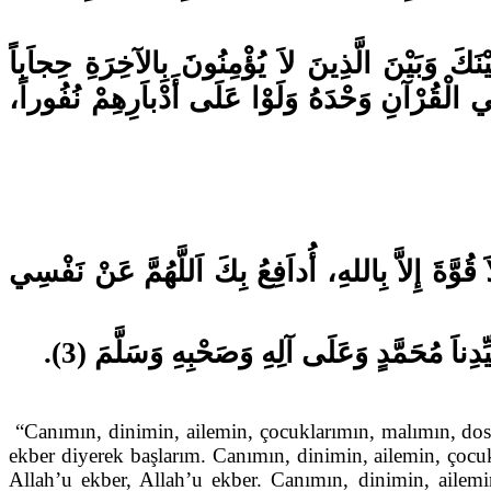
(َكَ وَبَيْنَ الَّذِينَ لاَ يُؤْمِنُونَ بِالآخِرَةِ حِجاَباً
فِي الْقُرْآنِ وَحْدَهُ وَلَوْا عَلَى أَدْباَرِهِمْ نُفُوراً
ّةَ إِلاَّ بِاللهِ، أُداَفِعُ بِكَ اَللَّهُمَّ عَنْ نَفْسِي
ّدِناَ مُحَمَّدٍ وَعَلَى آلِهِ وَصَحْبِهِ وَسَلَّمَ (3
“Canımın, dinimin, ailemin, çocuklarımın, malımın, dost
ekber diyerek başlarım. Canımın, dinimin, ailemin, çocuk
Allah’u ekber, Allah’u ekber. Canımın, dinimin, ailemi