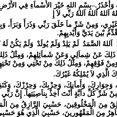
بِسْمِ اللهِ خَيْرَ الأَسْماَءِ فِي الأَرْضِ و،
–
ُ وَأَحْذَرُ
هُ اَللهُ اَللهُ اَللهُ رَبِّي لاَ إِ
ِي، وَمِنْ شَرِّ ماَ خَلَقَ رَبِّي وَذَرَأَ وَبَرَأَ، وَبِكَ اَ
ِّمُ بَْينَ يَدَيَّ وَأَيْديِهِمْ
َللهُ الصَّمَدُ لَمْ يَلِدْ وَلَمْ يُولَدْ وَلَمْ يَكُنْ لَهُ ك
لُ ذَلِكَ عَنْ شِماَلِي وَعَنْ شَماَئِلِهِمْ، وَمِثْلُ ذَلِ
مِنْ فَوْقِهِمْ، وَمِثْلُ ذَلِكَ مِنْ تَحْتِي وَمِنْ تَحْتِ
ِكَ الَّذِي لاَ يُمْلِكُهُ غَيْرُكَ
ذِكَ، وَجِوَارِكَ، وَأَماَنِكَ، وَحِزْبِكَ، وَحِرْزْكَ، وَ
مِنْ شَرِّ كُلِّ داَبَّةٍ أَنْتَ آخِذٌ بِناَصِيَتِهاَ. إِنَّ ر
َلِقُ مِنَ الْمَخْلُوقِينَ، حَسْبِيَ الرَّازِقُ مِنَ الْ
اَهِرُ مِنَ الْمَقْهُورِينَ، حَسْبِيَ الَّذِي هُوَ حَس