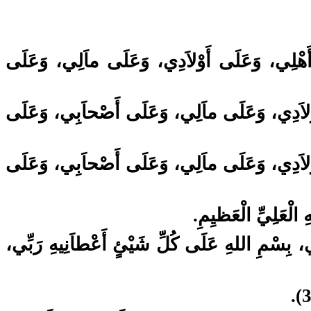
ى أَهْلِي، وَعَلَى أَوْلاَدِي، وَعَلَى ماَلِي، وَعَلَى
أَوْلاَدِي، وَعَلَى ماَلِي، وَعَلَى أَصْحاَبِي، وَعَلَى
أَوْلاَدِي، وَعَلَى ماَلِي، وَعَلَى أَصْحاَبِي، وَعَلَى
ِ الْعَلِيِّ الْعَظيِمِ
، بِسْمِ اللهِ عَلَى كُلِّ شَيْئٍ أَعْطاَنِيهِ رَبِّي