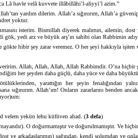
 Lâ havle velâ kuvvete illâbillâhi’l-aliyyi’l azim.”
llah’tan yardım dilerim. Allah’a sığınırım, Allah’a güven
dret yoktur.
masını isterim. Bismillah diyerek malımın, ailemin, dost 
di gök, yedi arz ve büyük arş’ın sahibi olan Rabbimin adı
 gökte hibir şey zarar veremez. O her şeyi hakkıyla işiten v
…
veririm. Allah, Allah, Allah, Allah Rabbimdir. O’na hiçbir
endiğim her şeyden daha güçlü, daha yüce ve daha büyüktü
kötülüklerinden, yarattığın her şeyin fenalığından yal
ana sığınırım. Allah’ım! Onların zararlarını benden ancak
pıyor)um:
ed velem yekün lehu küfüven ahad. (
3 defa
)
 olmayandır). O doğurmamıştır ve doğurulmamıştır. Ve hiçbi
, dost ve arkadaşlarımın) sağından, kendi solumdan ve on