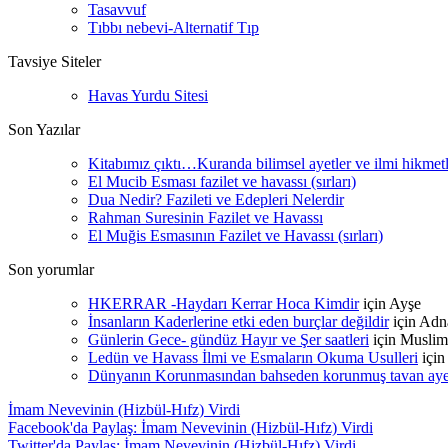
Tasavvuf
Tıbbı nebevi-Alternatif Tıp
Tavsiye Siteler
Havas Yurdu Sitesi
Son Yazılar
Kitabımız çıktı…Kuranda bilimsel ayetler ve ilmi hikmet
El Mucib Esması fazilet ve havassı (sırları)
Dua Nedir? Fazileti ve Edepleri Nelerdir
Rahman Suresinin Fazilet ve Havassı
El Muğis Esmasının Fazilet ve Havassı (sırları)
Son yorumlar
HKERRAR -Haydarı Kerrar Hoca Kimdir
için
Ayşe
İnsanların Kaderlerine etki eden burçlar değildir
için
Adn
Günlerin Gece- gündüz Hayır ve Şer saatleri
için
Muslim
Ledün ve Havass İlmi ve Esmaların Okuma Usulleri
içi
Dünyanın Korunmasından bahseden korunmuş tavan ayetle
İmam Nevevinin (Hizbül-Hıfz) Virdi
Facebook'da Paylaş: İmam Nevevinin (Hizbül-Hıfz) Virdi
Twitter'da Paylaş: İmam Nevevinin (Hizbül-Hıfz) Virdi