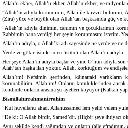
Allah’u ekber, Allah’u ekber, Allah’u ekber, ve milyonlarca
“Allah’ın adıyla korunurum, Allah ile kuvvet bulurum, A
(Zira) yüce ve büyük olan Allah’tan başkasında güç ve ku
“Allah’ın adıyla dinimin, canımın ve çocuklarımın korun
Rabbimin bana verdiği her şeyin korunmasını isterim. Ye
Allah’ın adıyla, o Allah’ki adı sayesinde ne yerde ve ne de
Yerde ve gökte isimlerin en üstünü olan Allah’ın adıyla
Her şeye Allah’ın adıyla başlar ve yine O’nun adıyla son 
Alah’tan başka ilah yoktur. Allah, korktuğum ve endişel
Allah’ım! Nefsimin şerrinden, kâinattaki varlıkların 
korunabilirim. Allah’ım! Onların kötülüklerinden ancak s
kendimle onların arasına şu ayetleri koyuyor (Kalkan ya
Bismillahirrahmanirrahim
“Kul huvellahu ahad. Allahussamed lem yelid velem yul
“De ki: O Allah birdir, Samed’dir. (Hiçbir şeye ihtiyacı
Aynı şekilde kendi sağımdan ve onların (aile efradımın