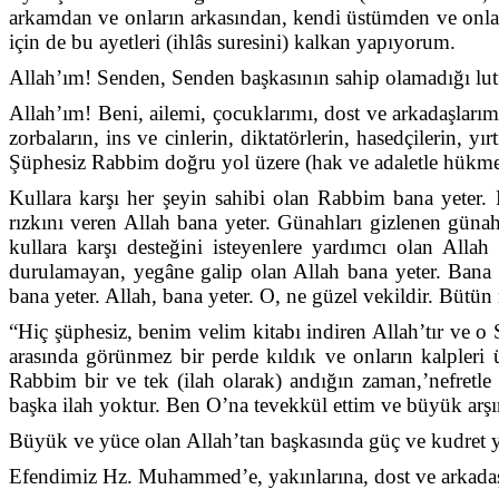
arkamdan ve onların arkasından, kendi üstümden ve onlar
için de bu ayetleri (ihlâs suresini) kalkan yapıyorum.
Allah’ım! Senden, Senden başkasının sahip olamadığı lutfun
Allah’ım! Beni, ailemi, çocuklarımı, dost ve arkadaşlarım
zorbaların, ins ve cinlerin, diktatörlerin, hasedçilerin, 
Şüphesiz Rabbim doğru yol üzere (hak ve adaletle hükmed
Kullara karşı her şeyin sahibi olan Rabbim bana yeter. M
rızkını veren Allah bana yeter. Günahları gizlenen güna
kullara karşı desteğini isteyenlere yardımcı olan Alla
durulamayan, yegâne galip olan Allah bana yeter. Bana k
bana yeter. Allah, bana yeter. O, ne güzel vekildir. Bütün
“Hiç şüphesiz, benim velim kitabı indiren Allah’tır ve 
arasında görünmez bir perde kıldık ve onların kalpleri 
Rabbim bir ve tek (ilah olarak) andığın zaman,’nefretle 
başka ilah yoktur. Ben O’na tevekkül ettim ve büyük arşı
Büyük ve yüce olan Allah’tan başkasında güç ve kudret y
Efendimiz Hz. Muhammed’e, yakınlarına, dost ve arkadaşla