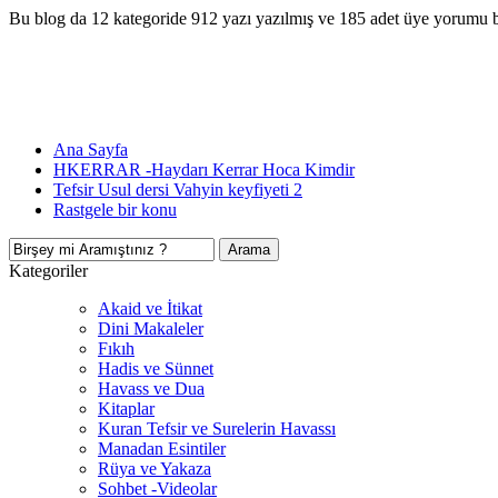
Bu blog da 12 kategoride 912 yazı yazılmış ve 185 adet üye yorumu 
Ana Sayfa
HKERRAR -Haydarı Kerrar Hoca Kimdir
Tefsir Usul dersi Vahyin keyfiyeti 2
Rastgele bir konu
Kategoriler
Akaid ve İtikat
Dini Makaleler
Fıkıh
Hadis ve Sünnet
Havass ve Dua
Kitaplar
Kuran Tefsir ve Surelerin Havassı
Manadan Esintiler
Rüya ve Yakaza
Sohbet -Videolar