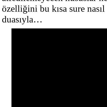
özelliğini bu kısa sure nası
duasıyla…