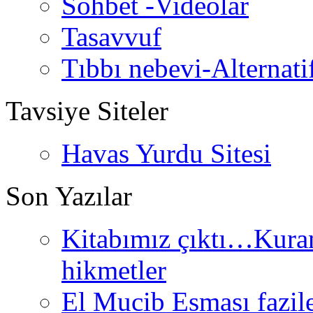
Sohbet -Videolar
Tasavvuf
Tıbbı nebevi-Alternati
Tavsiye Siteler
Havas Yurdu Sitesi
Son Yazılar
Kitabımız çıktı…Kurand
hikmetler
El Mucib Esması fazilet