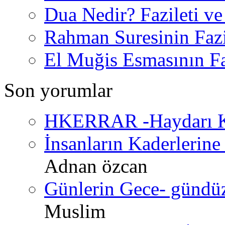
Dua Nedir? Fazileti ve
Rahman Suresinin Fazi
El Muğis Esmasının Faz
Son yorumlar
HKERRAR -Haydarı Ke
İnsanların Kaderlerine 
Adnan özcan
Günlerin Gece- gündüz 
Muslim