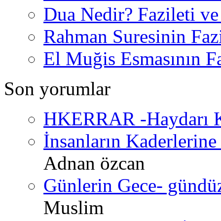
Dua Nedir? Fazileti ve
Rahman Suresinin Fazi
El Muğis Esmasının Faz
Son yorumlar
HKERRAR -Haydarı Ke
İnsanların Kaderlerine 
Adnan özcan
Günlerin Gece- gündüz 
Muslim