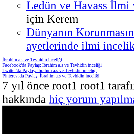
Ledün ve Havass İlmi 
için
Kerem
Dünyanın Korunmasın
ayetlerinde ilmi incelik
İbrahim a.s ve Tevhidin inceliği
Facebook'da Paylaş: İbrahim a.s ve Tevhidin inceliği
Twitter'da Paylaş: İbrahim a.s ve Tevhidin inceliği
Pinterest'da Paylaş: İbrahim a.s ve Tevhidin inceliği
7 yıl önce root1 root1 tara
hakkında
hiç yorum yapılm