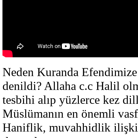
Neden Kuranda Efendimize s
denildi? Allaha c.c Halil o
tesbihi alıp yüzlerce kez di
Müslümanın en önemli vasfı
Haniflik, muvahhidlik ilişk