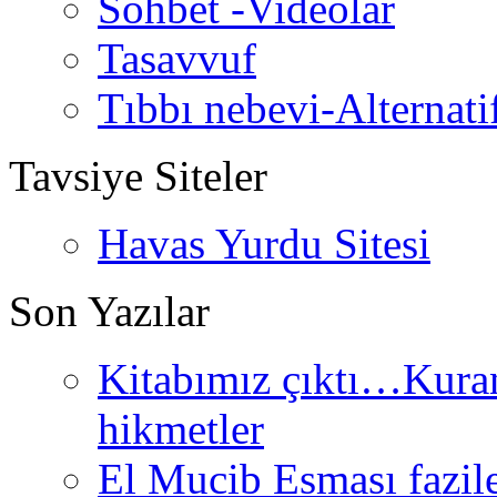
Sohbet -Videolar
Tasavvuf
Tıbbı nebevi-Alternati
Tavsiye Siteler
Havas Yurdu Sitesi
Son Yazılar
Kitabımız çıktı…Kurand
hikmetler
El Mucib Esması fazilet