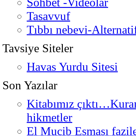
Sohbet -Videolar
Tasavvuf
Tıbbı nebevi-Alternati
Tavsiye Siteler
Havas Yurdu Sitesi
Son Yazılar
Kitabımız çıktı…Kurand
hikmetler
El Mucib Esması fazilet