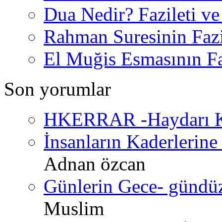
Dua Nedir? Fazileti ve
Rahman Suresinin Fazi
El Muğis Esmasının Faz
Son yorumlar
HKERRAR -Haydarı Ke
İnsanların Kaderlerine 
Adnan özcan
Günlerin Gece- gündüz 
Muslim